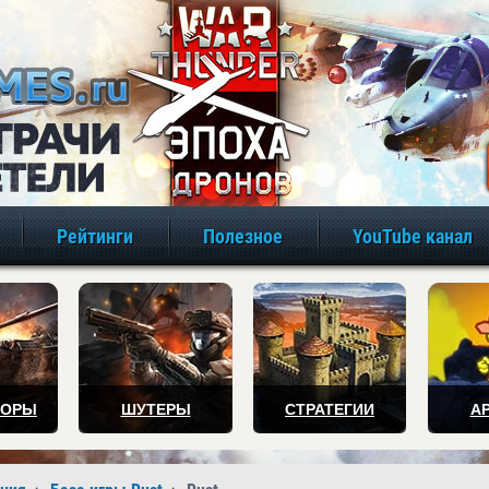
игры онлайн бе
Рейтинги
Полезное
YouTube канал
ТОРЫ
ШУТЕРЫ
СТРАТЕГИИ
А