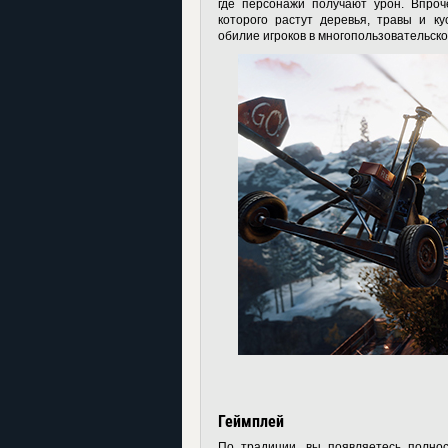
где персонажи получают урон. Впроч
которого растут деревья, травы и ку
обилие игроков в многопользовательск
Геймплей
По традиции, вы появляетесь полнос