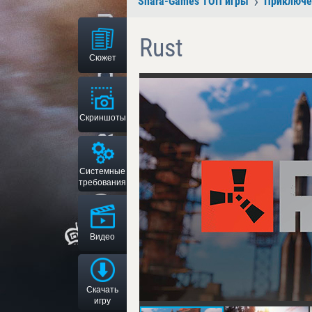
Shara-Games ТОП игры
Приключе
Rust
Сюжет
Скриншоты
Системные
требования
Видео
Скачать
игру