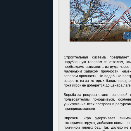
Строительная система предлагает
нарубленную топором со стволом, кам
необходимо выплавить из руды через 
маленьким запасом прочности, кам
запасом прочности. Но подобные пост
веществ, из-за которых банды предпо
пока игрок не доберется до центра лаге
Борьба за ресурсы станет основной, 
пользователям понравиться, особе
уничтожение всех построек и ресурсов
принципам заново.
Впрочем, игра удерживает внима
экспериментируют, добавляя новые эле
причиной многих бед. Так, далеко не