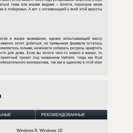
даться теми или иными видами – болота, поросшие мхом
 и побережья. А вот с оптимизацией у всей этой красоты
ектов в жанре выживания, однако испытывающий массу
о именно хотят добиться, но привычная формула осталась
появляетесь голыми, начинаете собирать ресурсы, крафтить
сто для дома. Если вы хотите чего-то нового в жанре, то
приятный проект под названием Valheim, тогда как Rust
обязательного кооператива, так как в одиночку в этой игре
я
ЬНЫЕ
РЕКОМЕНДОВАННЫЕ
Windows 8, Windows 10