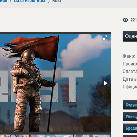
ния
База игры Rust
Rust
221
Оцен
Жанр:
Проис
Оплата
Дата в
Официа
Буду
Убий
Броди