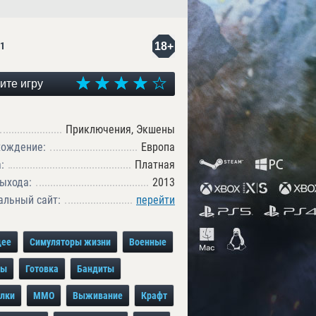
18+
1
ите игру
Приключения, Экшены
хождение:
Европа
:
Платная
ыхода:
2013
льный сайт:
перейти
щее
Симуляторы жизни
Военные
цы
Готовка
Бандиты
лки
MMO
Выживание
Крафт