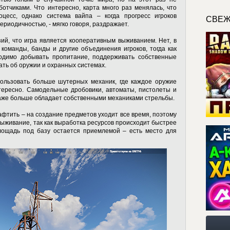
ботчиками. Что интересно, карта много раз менялась, что
цесс, однако система вайпа – когда прогресс игроков
СВЕЖ
ериодичностью, - мягко говоря, раздражает.
ий, что игра является кооперативным выживанием. Нет, в
я команды, банды и другие объединения игроков, тогда как
одимо добывать пропитание, поддерживать собственные
вать об оружии и охранных системах.
пользовать больше шутерных механик, где каждое оружие
тересно. Самодельные дробовики, автоматы, пистолеты и
даже больше обладает собственными механиками стрельбы.
рафтить – на создание предметов уходит все время, поэтому
выживание, так как выработка ресурсов происходит быстрее
площадь под базу остается приемлемой – есть место для