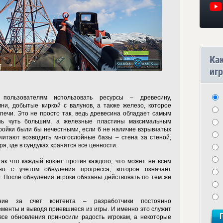
Ка
игр
 пользователям использовать ресурсы – древесину,
ни, добытые киркой с валунов, а также железо, которое
печи. Это не просто так, ведь древесина обладает самым
ень чуть большим, а железные пластины максимальным
ройки были бы нечестными, если б не наличие взрывчатых
читают возводить многослойные базы – стена за стеной,
ря, где в сундуках хранятся все ценности.
так что каждый воюет против каждого, что может не всем
нно с учетом обнуления прогресса, которое означает
. После обнуления игроки обязаны действовать по тем же
ние за счет контента – разработчики постоянно
менты и выводя приевшиеся из игры. И именно это служит
 все обновления приносили радость игрокам, а некоторые