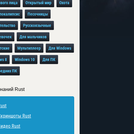
рвого лица
Открытый мир
Охота
покалипсис
Песочницы
тельство
Русскоязычные
евочек
Для мальчиков
тские
Мультиплеер
Для Windows
ws 8
Windows 10
Для ПК
редних ПК
знаний Rust
Rust
Скриншоты Rust
Видео Rust