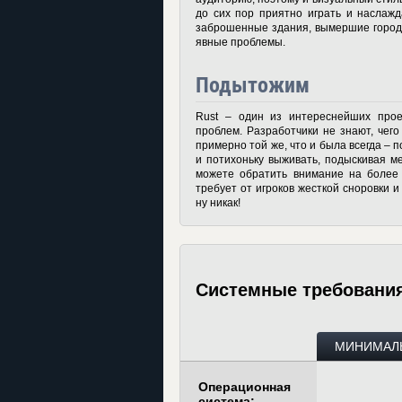
до сих пор приятно играть и наслаж
заброшенные здания, вымершие городки
явные проблемы.
Подытожим
Rust – один из интереснейших про
проблем. Разработчики не знают, чег
примерно той же, что и была всегда – 
и потихоньку выживать, подыскивая ме
можете обратить внимание на более 
требует от игроков жесткой сноровки и 
ну никак!
Системные требовани
МИНИМАЛ
Операционная
система: