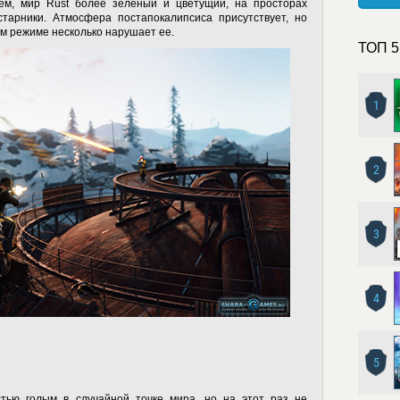
ем, мир Rust более зеленый и цветущий, на просторах
старники. Атмосфера постапокалипсиса присутствует, но
ом режиме несколько нарушает ее.
ТОП 5
1
2
3
4
5
тью голым в случайной точке мира, но на этот раз не