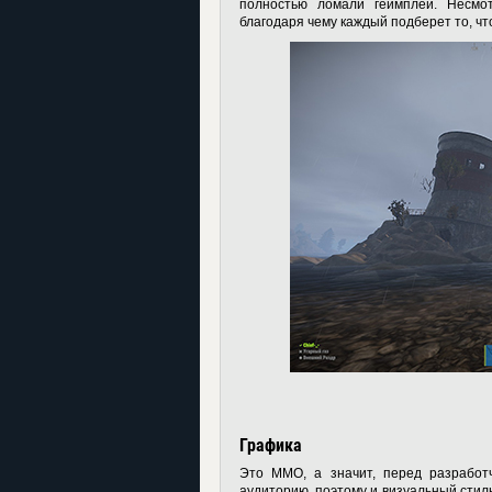
полностью ломали геймплей. Несмот
благодаря чему каждый подберет то, чт
Графика
Это ММО, а значит, перед разработ
аудиторию, поэтому и визуальный стиль