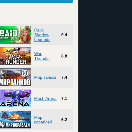
Raid:
Shadow
9.4
Legends
War
8.8
Thunder
Мир танков
7.4
Mech Arena
7.1
Мир
6.2
кораблей