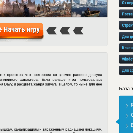
От пе
Поста
Строи
Начать игру
Для д
Клиен
Windo
Для с
тех проектов, что претерпел со времен раннего доступа
мплейного характера. Если раньше игра пользовалась
 DayZ и расцвета жанра survival в целом, то ныне для нее
База 
о вышкам, канализациям и зараженным радиацией локациям,