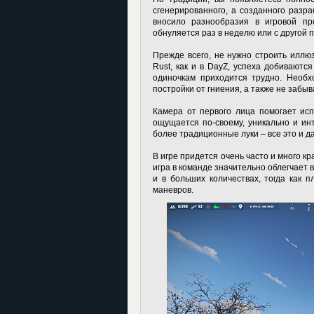
сгенерированного, а созданного разра
вносило разнообразия в игровой про
обнуляется раз в неделю или с другой п
Прежде всего, не нужно строить иллюз
Rust, как и в DayZ, успеха добиваютс
одиночкам приходится трудно. Необх
постройки от гниения, а также не забы
Камера от первого лица помогает ис
ощущается по-своему, уникально и ин
более традиционные луки – все это и 
В игре придется очень часто и много к
игра в команде значительно облегчает 
и в больших количествах, тогда как 
маневров.