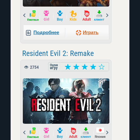
Prev
Next
Подробнее
Играть
Resident Evil 2: Remake
2754
Prev
Next