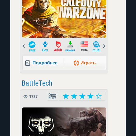
Prev
Next
Подробнее
Играть
BattleTech
1737