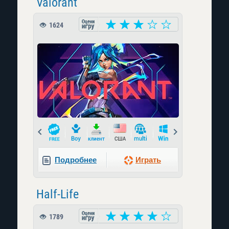
Valorant
1624
Prev
Next
Подробнее
Играть
Half-Life
1789