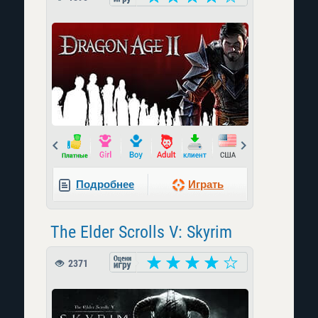
Prev
Next
Подробнее
Играть
The Elder Scrolls V: Skyrim
2371