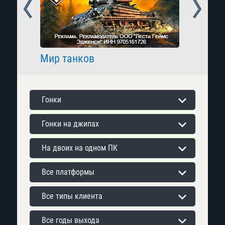
Prev
Next
Мир танков
Raid: 
Гонки
Гонки на джипах
На двоих на одном ПК
Все платформы
Все типы клиента
Все годы выхода