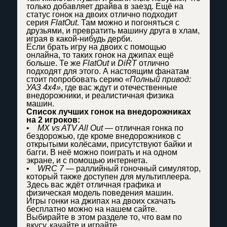
только добавляет драйва в заезд. Ещё на
статус гонок на двоих отлично подходит
серия
FlatOut
. Там можно и погоняться с
друзьями, и превратить машину друга в хлам,
играя в какой-нибудь дерби.
Если брать игру на двоих с помощью
онлайна, то таких гонок на джипах ещё
больше. Те же
FlatOut
и
DiRT
отлично
подходят для этого. А настоящим фанатам
стоит попробовать серию
«Полный привод:
УАЗ 4х4»
, где вас ждут и отечественные
внедорожники, и реалистичная физика
машин.
Список лучших гонок на внедорожниках
на 2 игроков:
•
MX vs ATV All Out
— отличная гонка по
бездорожью, где кроме внедорожников с
открытыми колёсами, присутствуют байки и
багги. В неё можно поиграть и на одном
экране, и с помощью интернета.
•
WRC 7
— раллийный гоночный симулятор,
который также доступен для мультиплеера.
Здесь вас ждёт отличная графика и
физическая модель поведения машин.
Игры гонки на джипах на двоих скачать
бесплатно можно на нашем сайте.
Выбирайте в этом разделе то, что вам по
вкусу, качайте и играйте.