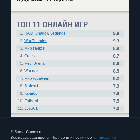
ТОП 11 ОНЛАЙН ИГР
9.6
1.
RAID: Shadow Legends
9.3
2.
War Thunder
8.8
3.
Мир танков
8.7
4.
Crossout
8.6
5.
Mech Arena
8.5
6.
Warface
8.2
7.
Мир кораблей
7.9
8.
Stalcraft
7.8
9.
Калибр
7.5
10.
Enlisted
7.0
11.
Lost Ark
© Shara-Games.ru
Все права защищены. Полное или частичное
копирование