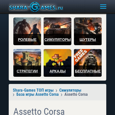
РОЛЕВЫЕ
СИМУЛЯТОРЫ
ШУТЕРЫ
СТРАТЕГИИ
АРКАДЫ
БЕСПЛАТНЫЕ
Shara-Games ТОП игры
Симуляторы
База игры Assetto Corsa
Assetto Corsa
Assetto Corsa