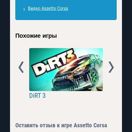
Видео Assetto Corsa
Похожие игры
Prev
Next
DiRT 3
Motorspo
Оставить отзыв к игре Assetto Corsa