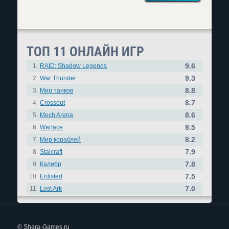
ТОП 11 ОНЛАЙН ИГР
9.6
1.
RAID: Shadow Legends
9.3
2.
War Thunder
8.8
3.
Мир танков
8.7
4.
Crossout
8.6
5.
Mech Arena
8.5
6.
Warface
8.2
7.
Мир кораблей
7.9
8.
Stalcraft
7.8
9.
Калибр
7.5
10.
Enlisted
7.0
11.
Lost Ark
© Shara-Games.ru