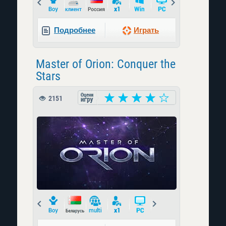
Prev
Next
Подробнее
Играть
Master of Orion: Conquer the
Stars
2151
Prev
Next