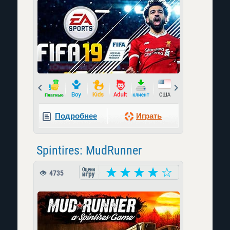
Prev
Next
Подробнее
Играть
Spintires: MudRunner
4735