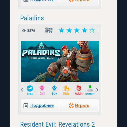
Paladins
3876
Prev
Next
Подробнее
Играть
Resident Evil: Revelations 2