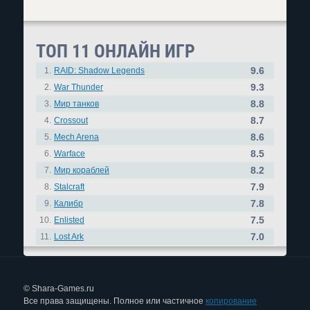
ТОП 11 ОНЛАЙН ИГР
9.6
1.
RAID: Shadow Legends
9.3
2.
War Thunder
8.8
3.
Мир танков
8.7
4.
Crossout
8.6
5.
Mech Arena
8.5
6.
Warface
8.2
7.
Мир кораблей
7.9
8.
Stalcraft
7.8
9.
Калибр
7.5
10.
Enlisted
7.0
11.
Lost Ark
© Shara-Games.ru
Все права защищены. Полное или частичное
копирование