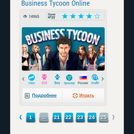
Business Tycoon Online
14965
Prev
Next
Подробнее
Играть
←
→
1
...
21
22
23
24
25