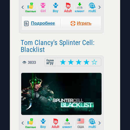
Prev
Next
Подробнее
Играть
Tom Clancy's Splinter Cell:
Blacklist
3033
Prev
Next