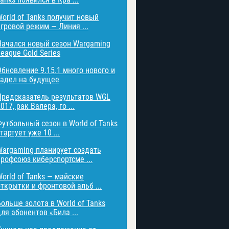
World of Tanks получит новый
игровой режим — Линия ...
Начался новый сезон Wargaming
eague Gold Series
Обновление 9.15.1 много нового и
задел на будущее
Предсказатель результатов WGL
017, рак Валера, го ...
Футбольный сезон в World of Tanks
тартует уже 10 ...
Wargaming планирует создать
профсоюз киберспортсме ...
World of Tanks — майские
открытки и фронтовой альб ...
Больше золота в World of Tanks
ля абонентов «Била ...