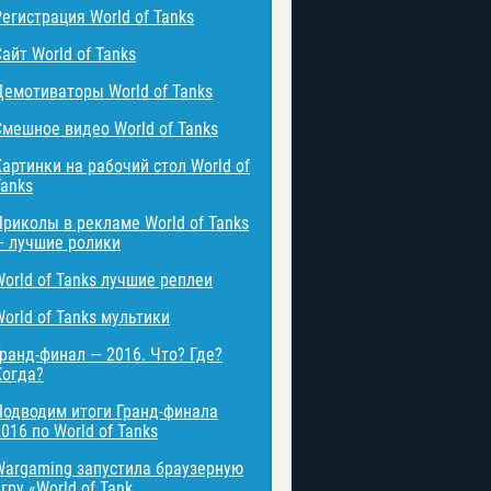
Регистрация World of Tanks
айт World of Tanks
Демотиваторы World of Tanks
Смешное видео World of Tanks
Картинки на рабочий стол World of
Tanks
Приколы в рекламе World of Tanks
— лучшие ролики
World of Tanks лучшие реплеи
World of Tanks мультики
Гранд-финал — 2016. Что? Где?
Когда?
Подводим итоги Гранд-финала
016 по World of Tanks
Wargaming запустила браузерную
гру «World of Tank ...