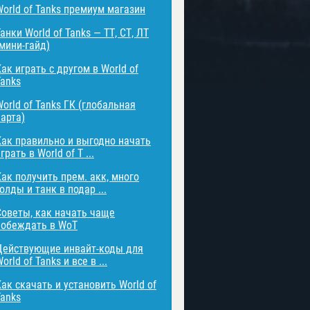
World of Tanks премиум магазин
анки World of Tanks — ТТ, СТ, ЛТ
(мини-гайд)
ак играть с другом в World of
Tanks
orld of Tanks ГК (глобальная
карта)
Как правильно и выгодно начать
грать в World of T ...
Как получить прем. акк, много
олды и танк в подар ...
Советы, как начать чаще
побеждать в WoT
Действующие инвайт-коды для
orld of Tanks и все в ...
Как скачать и установить World of
Tanks