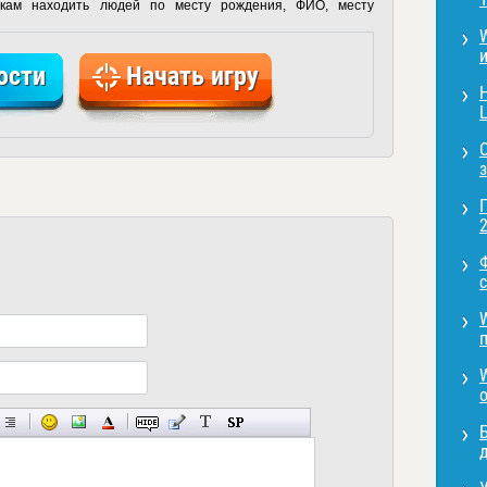
окам находить людей по месту рождения, ФИО, месту
ости
Начать игру
L
2
с
д