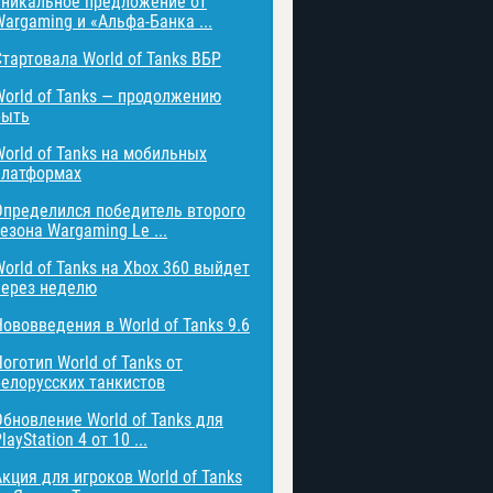
Уникальное предложение от
Wargaming и «Альфа-Банка ...
Стартовала World of Tanks ВБР
World of Tanks — продолжению
быть
World of Tanks на мобильных
платформах
Определился победитель второго
езона Wargaming Le ...
World of Tanks на Xbox 360 выйдет
через неделю
Нововведения в World of Tanks 9.6
оготип World of Tanks от
белорусских танкистов
Обновление World of Tanks для
layStation 4 от 10 ...
Акция для игроков World of Tanks