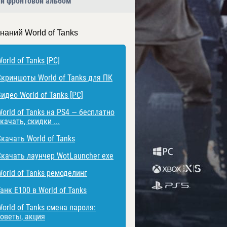
 и фронтовой альбом
наний World of Tanks
orld of Tanks [PC]
Скриншоты World of Tanks для ПК
идео World of Tanks [PC]
World of Tanks на PS4 — бесплатно
качать, скидки ...
Скачать World of Tanks
Скачать лаунчер WotLauncher exe
World of Tanks ремоделинг
анк E100 в World of Tanks
orld of Tanks смена пароля:
советы, акция