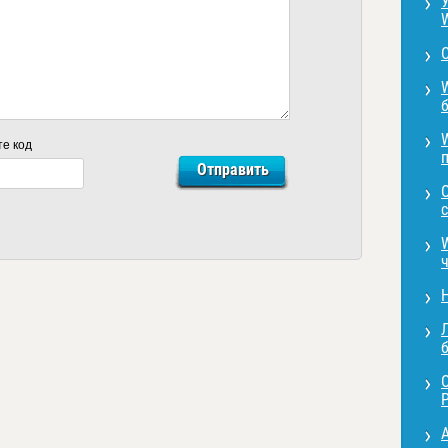
те код
с
Л
P