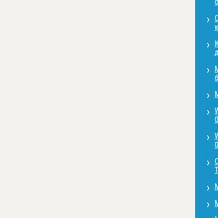
О
д
0
0
T