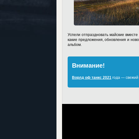
Успели отпраздновать майские вместе с
какие предложения, обновления и ново
альбом.
Внимание!
Ворлд оф танкс 2021
года — свежий