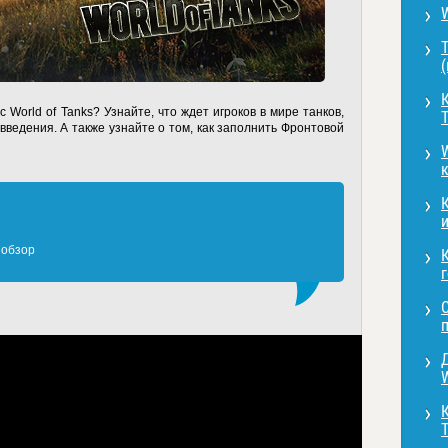
Т
К
 World of Tanks? Узнайте, что ждет игроков в мире танков,
введения. А также узнайте о том, как заполнить Фронтовой
W
и
 обзор
г
W