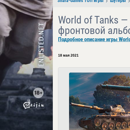
Shara-Games ТОП игры
Шутеры
World of Tanks 
фронтовой альб
Подробное описание игры World
18 мая 2021