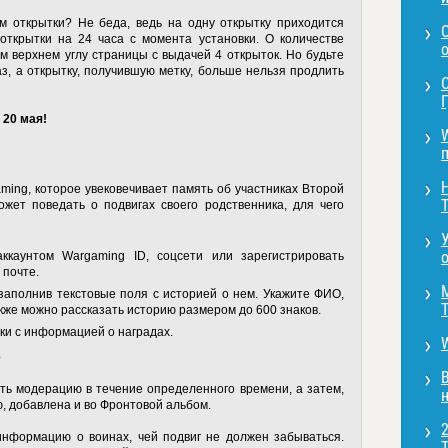
м открытки? Не беда, ведь на одну открытку приходится
открытки на 24 часа с момента установки. О количестве
о
м верхнем углу страницы с выдачей 4 открыток. Но будьте
з, а открытку, получившую метку, больше нельзя продлить
Г
 20 мая!
п
ing, которое увековечивает память об участниках Второй
T
ет поведать о подвигах своего родственника, для чего
o
 аккаунтом Wargaming ID, соцсети или зарегистрировать
 почте.
заполнив текстовые поля с историей о нем. Укажите ФИО,
T
акже можно рассказать историю размером до 600 знаков.
ки с информацией о наградах.
.
ть модерацию в течение определенного времени, а затем,
н
, добавлена и во Фронтовой альбом.
информацию о воинах, чей подвиг не должен забываться.
T