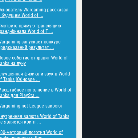
Основатель Wargaming рассказал
 будущем World of ...
Смотрите прямую трансляцию
ранд-финала World of T ...
Wargaming запускает конкурс
редсказаний результат ...
Новое событие отправит World of
anks на луну
Улучшенная физика и звук в World
f Tanks [Обновле ...
Масштабное пополнение в World of
anks для PlaySta ...
Wargaming.net League закроют
Внутренняя валюта World of Tanks
е является крипт ...
200-метровый логотип World of
anks появился в Кра ...