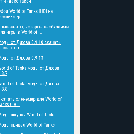
от Яндекс.Такси
бои World of Tanks [HD] на
компьютер
Компоненты, которые необходимы
ля игры в World of ...
Моды от Джова 0.9.10 скачать
бесплатно
Моды от Джова 0.9.13
World of Tanks моды от Джова
.8.7
World of Tanks моды от Джова
.8.8
Скачать оленемер для World of
anks 0.8.6
Моды шкурки World of Tanks
Моды прицел World of Tanks