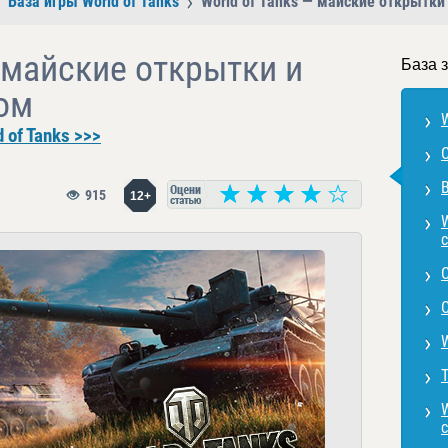
База игры World of Tanks
World of Tanks — майские открытки
— майские открытки и
База з
ом
W
 of Tanks >>>
В
915
12+
с
Т
W