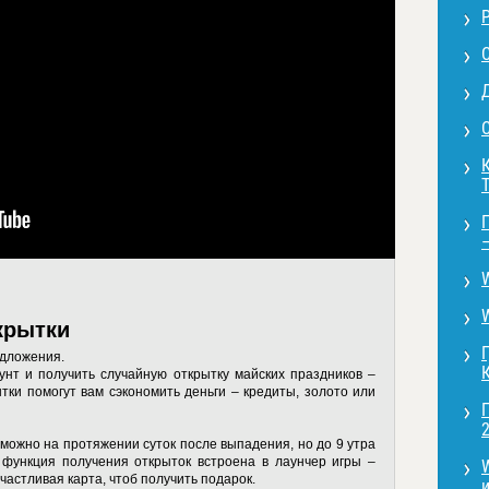
С
крытки
дложения.
унт и получить случайную открытку майских праздников –
тки помогут вам сэкономить деньги – кредиты, золото или
2
можно на протяжении суток после выпадения, но до 9 утра
 функция получения открыток встроена в лаунчер игры –
частливая карта, чтоб получить подарок.
и