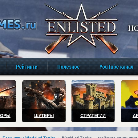
игры онлайн бе
Рейтинги
Полезное
YouTube канал
ТОРЫ
ШУТЕРЫ
СТРАТЕГИИ
А