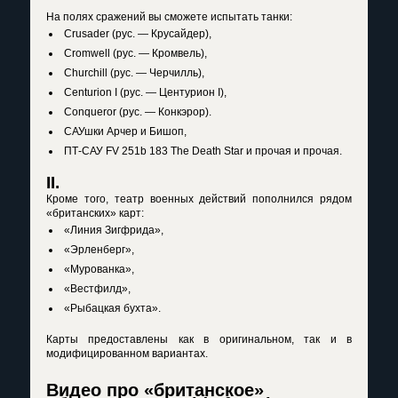
На полях сражений вы сможете испытать танки:
Crusader (рус. — Крусайдер),
Cromwell (рус. — Кромвель),
Churchill (рус. — Черчилль),
Centurion I (рус. — Центурион I),
Conqueror (рус. — Конкэрор).
САУшки Арчер и Бишоп,
ПТ-САУ FV 251b 183 The Death Star и прочая и прочая.
II.
Кроме того, театр военных действий пополнился рядом
«британских» карт:
«Линия Зигфрида»,
«Эрленберг»,
«Мурованка»,
«Вестфилд»,
«Рыбацкая бухта».
Карты предоставлены как в оригинальном, так и в
модифицированном вариантах.
Видео про «британское»