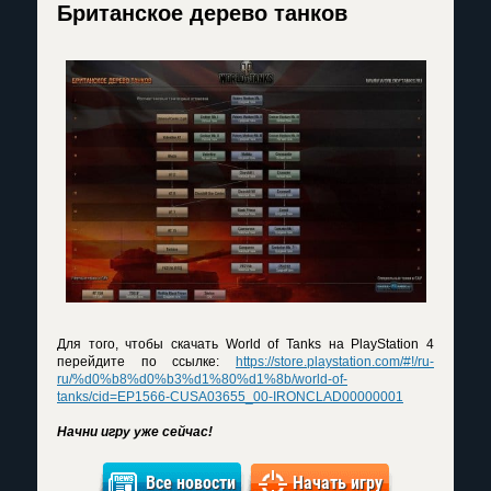
Британское дерево танков
Для того, чтобы скачать World of Tanks на PlayStation 4
перейдите по ссылке:
https://store.playstation.com/#!/ru-
ru/%d0%b8%d0%b3%d1%80%d1%8b/world-of-
tanks/cid=EP1566-CUSA03655_00-IRONCLAD00000001
Начни игру уже сейчас!
Все новости
Начать игру