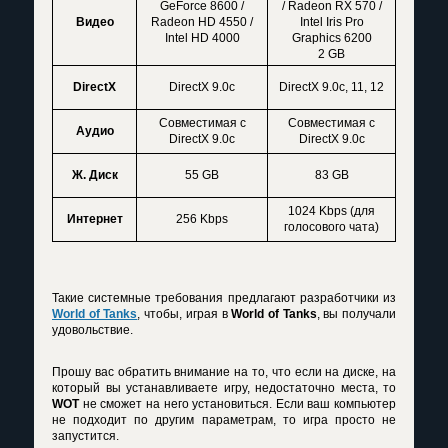
GeForce 8600 /
/ Radeon RX 570 /
Видео
Radeon HD 4550 /
Intel Iris Pro
Intel HD 4000
Graphics 6200
2 GB
DirectX
DirectX 9.0c
DirectX 9.0c, 11, 12
Совместимая с
Совместимая с
Аудио
DirectX 9.0c
DirectX 9.0c
Ж. Диск
55 GB
83 GB
1024 Kbps (для
Интернет
256 Kbps
голосового чата)
Такие системные требования предлагают разработчики из
World of Tanks
, чтобы, играя в
World of Tanks
, вы получали
удовольствие.
Прошу вас обратить внимание на то, что если на диске, на
который вы устанавливаете игру, недостаточно места, то
WOT
не сможет на него установиться. Если ваш компьютер
не подходит по другим параметрам, то игра просто не
запустится.