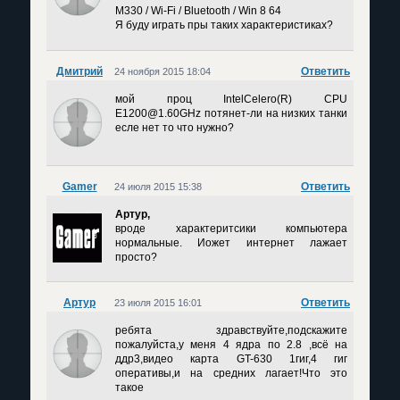
M330 / Wi-Fi / Bluetooth / Win 8 64
Я буду играть пры таких характеристиках?
Дмитрий
Ответить
24 ноября 2015 18:04
мой проц IntelCelero(R) CPU
E1200@1.60GHz потянет-ли на низких танки
есле нет то что нужно?
Gamer
Ответить
24 июля 2015 15:38
Артур,
вроде характеритсики компьютера
нормальные. Иожет интернет лажает
просто?
Артур
Ответить
23 июля 2015 16:01
ребята здравствуйте,подскажите
пожалуйста,у меня 4 ядра по 2.8 ,всё на
ддр3,видео карта GT-630 1гиг,4 гиг
оперативы,и на средних лагает!Что это
такое