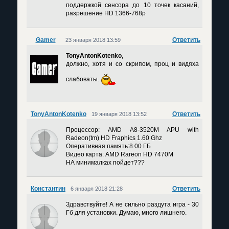
поддержкой сенсора до 10 точек касаний,
разрешение HD 1366-768p
Gamer
Ответить
23 января 2018 13:59
TonyAntonKotenko
,
должно, хотя и со скрипом, проц и видяха
слабоваты.
TonyAntonKotenko
Ответить
19 января 2018 13:52
Процессор: AMD A8-3520M APU with
Radeon(tm) HD Fraphics 1.60 Ghz
Оперативная память:8.00 ГБ
Видео карта: AMD Rareon HD 7470M
НА минималках пойдет???
Константин
Ответить
6 января 2018 21:28
Здравствуйте! А не сильно раздута игра - 30
Гб для установки. Думаю, много лишнего.