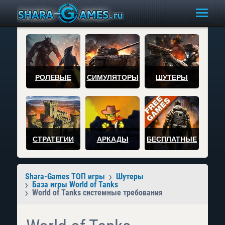
РОЛЕВЫЕ
СИМУЛЯТОРЫ
ШУТЕРЫ
СТРАТЕГИИ
АРКАДЫ
БЕСПЛАТНЫЕ
Shara-Games ТОП игры
Шутеры
База игры World of Tanks
World of Tanks системные требования