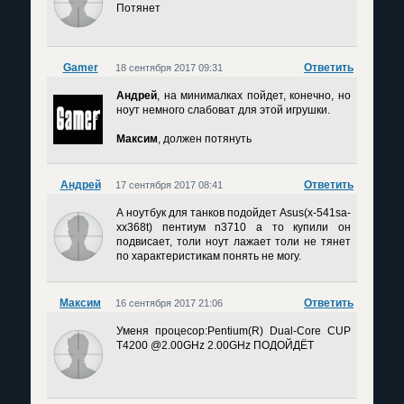
Потянет
Gamer
Ответить
18 сентября 2017 09:31
Андрей
, на минималках пойдет, конечно, но
ноут немного слабоват для этой игрушки.
Максим
, должен потянуть
Андрей
Ответить
17 сентября 2017 08:41
А ноутбук для танков подойдет Asus(x-541sa-
xx368t) пентиум n3710 а то купили он
подвисает, толи ноут лажает толи не тянет
по характеристикам понять не могу.
Максим
Ответить
16 сентября 2017 21:06
Уменя процесор:Pentium(R) Dual-Core CUP
T4200 @2.00GHz 2.00GHz ПОДОЙДЁТ