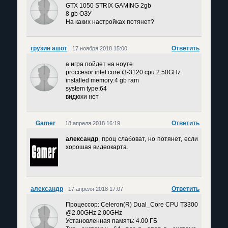
GTX 1050 STRIX GAMING 2gb
8 gb ОЗУ
На каких настройках потянет?
грузин ашот
Ответить
17 ноября 2018 15:00
а игра пойдет на ноуте
proccesor:intel core i3-3120 cpu 2.50GHz
installed memory:4 gb ram
system type:64
видюхи нет
Gamer
Ответить
18 апреля 2018 16:19
александр
, проц слабоват, но потянет, если
хорошая видеокарта.
александр
Ответить
17 апреля 2018 17:07
Процессор: Celeron(R) Dual_Core CPU T3300
@2.00GHz 2.00GHz
Установленная память: 4.00 ГБ