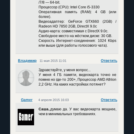
/7/8 — 64-bit.
Процессор (CPU): Intel Core i5-3330
Оперативная память (RAM): 4 GB (или
более).
Видеоадаптер: GeForce GTX660 (2GB) /
Radeon HD 7850 2GB, DirectX 9.0c
Аудио-карта: совместимая с DirectX 9.0c.
Свободное место на жёстком диске: 30 GB.
Скорость Интернет-соединения: 1024 Kbps
или выше (для работы голосового чата).
Владимир
Ответить
11 мая 2015 11:01
Здравствуйте, у меня вопрос...
У меня 4 ГБ памяти, видеокарта точно не
помню но где-то 200+, Процессор АМD Athlon
2,2 GHz. На каких настройках потянет?
Gamer
Ответить
4 апреля 2015 16:03
Саша.
,думаю да. У вас видеокарта мощнее,
чем в минимальных требованиях.