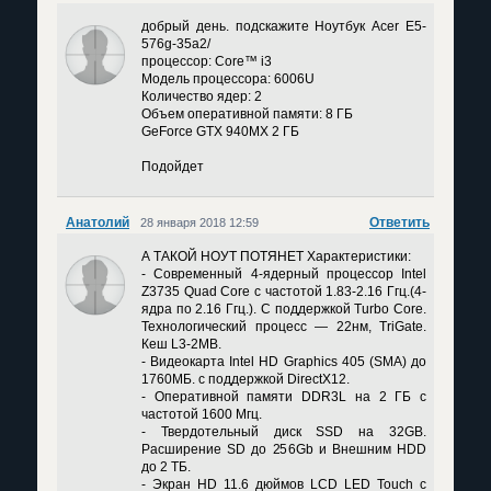
добрый день. подскажите Ноутбук Acer E5-
576g-35a2/
процессор: Core™ i3
Модель процессора: 6006U
Количество ядер: 2
Объем оперативной памяти: 8 ГБ
GeForce GTX 940MX 2 ГБ
Подойдет
Анатолий
Ответить
28 января 2018 12:59
А ТАКОЙ НОУТ ПОТЯНЕТ Характеристики:
- Современный 4-ядерный процессор Intel
Z3735 Quad Core с частотой 1.83-2.16 Ггц.(4-
ядра по 2.16 Ггц.). С поддержкой Turbo Core.
Технологический процесс — 22нм, TriGate.
Кеш L3-2MB.
- Видеокарта Intel HD Graphics 405 (SMA) до
1760МБ. с поддержкой DirectX12.
- Оперативной памяти DDR3L на 2 ГБ с
частотой 1600 Мгц.
- Твердотельный диск SSD на 32GB.
Расширение SD до 256Gb и Внешним HDD
до 2 ТБ.
- Экран HD 11.6 дюймов LCD LED Touch с