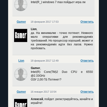
Intel(R_) windows 7 max пойдьот игра ли
Gamer
Ответить
18 февраля 2017 17:53
Lion
,
да. На минималке - точно потянет. Немного
мало оперативки для рекомендуеміх
требований. Но процессор хороший, может и
на рекомендуеміх идти без лагов. Нужно
пробовать.
Lion
Ответить
18 февраля 2017 12:49
Gamer
,
Intel(R) Core(TM)2 Duo CPU e 6550
@2.33GHz
ОЗУ 2,00 ГБ Потянет?
Gamer
Ответить
16 января 2017 10:54
Алексей
, пойдет. регистрируйтесь, качайте и
играйте!