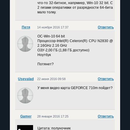
что-то 32-битное, напрмиер, Win-10 32 bit. С
2 гигами оперативки от разрядности 64-бита
мало толку.
Петя
Ответить
14 ноября 2016 17:37
OC-Win-10 64 bit
Процессор-Intel(R) Celeron(R) CPU N2830 @
2.16GHz 2.16 GHz
ОЗУ-2,00 ГБ (1,88 ГБ доступно)
Ноутбук
Потянет?
Usevalad
Ответить
22 июня 2016 09:58
У меня видео карта GEFORCE 710m пойдет?
Gamer
Ответить
28 января 2016 17:25
Цитата: полуночник