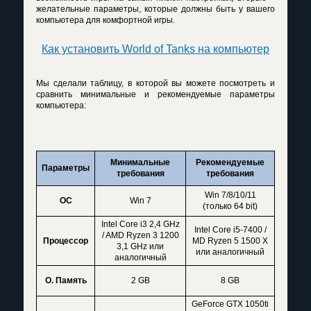
желательные параметры, которые должны быть у вашего
компьютера для комфортной игры.
Как установить World of Tanks на компьютер
Мы сделали таблицу, в которой вы можете посмотреть и
сравнить минимальные и рекомендуемые параметры
компьютера:
Минимальные
Рекомендуемые
Параметры
требования
требования
Win 7/8/10/11
ОС
Win 7
(только 64 bit)
Intel Core i3 2,4 GHz
Intel Core i5-7400 /
/ AMD Ryzen 3 1200
Процессор
MD Ryzen 5 1500 X
3,1 GHz или
или аналогичный
аналогичный
О. Память
2 GB
8 GB
GeForce GTX 1050ti