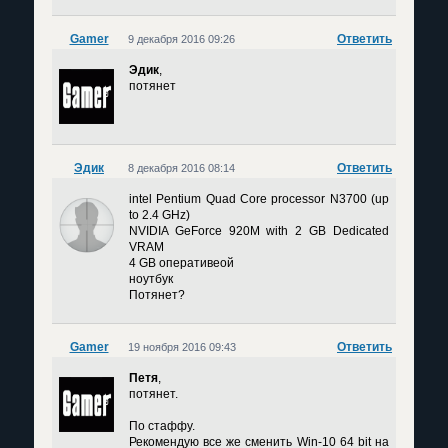
Gamer
Ответить
9 декабря 2016 09:26
Эдик
,
потянет
Эдик
Ответить
8 декабря 2016 08:14
intel Pentium Quad Core processor N3700 (up
to 2.4 GHz)
NVIDIA GeForce 920M with 2 GB Dedicated
VRAM
4 GB оперативеой
ноутбук
Потянет?
Gamer
Ответить
19 ноября 2016 09:43
Петя
,
потянет.
По стаффу.
Рекомендую все же сменить Win-10 64 bit на