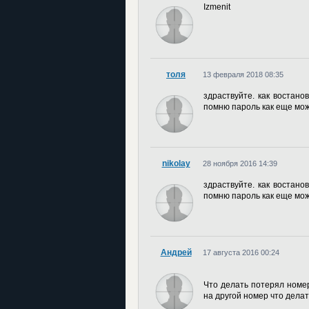
Izmenit
толя
13 февраля 2018 08:35
здраствуйте. как востано
помню пароль как еще мо
nikolay
28 ноября 2016 14:39
здраствуйте. как востано
помню пароль как еще мо
Андрей
17 августа 2016 00:24
Что делать потерял номер
на другой номер что делат