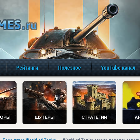
игры онлайн бе
Рейтинги
Полезное
YouTube канал
ТОРЫ
ШУТЕРЫ
СТРАТЕГИИ
А