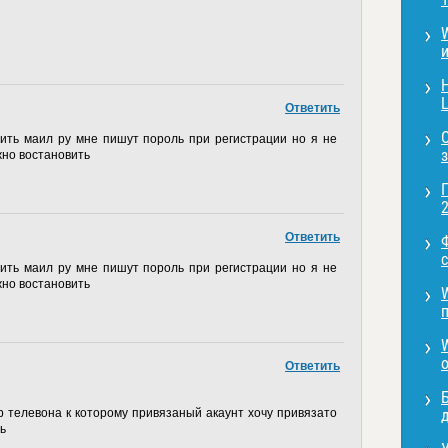
L
Ответить
вить маил ру мне пишут пороль при регистрации но я не
жно востановить
2
Ответить
с
вить маил ру мне пишут пороль при регистрации но я не
жно востановить
Ответить
 телевона к которому привязаный акаунт хочу привязато
д
ь