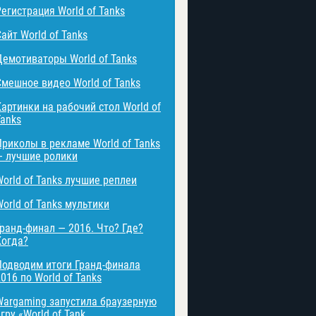
Регистрация World of Tanks
айт World of Tanks
Демотиваторы World of Tanks
Смешное видео World of Tanks
Картинки на рабочий стол World of
Tanks
Приколы в рекламе World of Tanks
— лучшие ролики
World of Tanks лучшие реплеи
World of Tanks мультики
Гранд-финал — 2016. Что? Где?
Когда?
Подводим итоги Гранд-финала
016 по World of Tanks
Wargaming запустила браузерную
гру «World of Tank ...