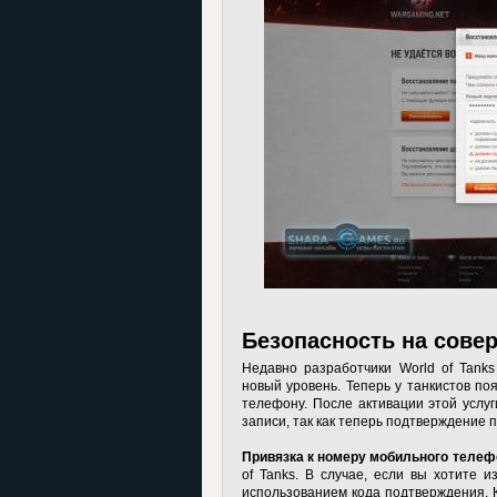
Безопасность на сове
Недавно разработчики World of Tank
новый уровень. Теперь у танкистов по
телефону. После активации этой услуг
записи, так как теперь подтверждение п
Привязка к номеру мобильного телеф
of Tanks
. В случае, если вы хотите и
использованием кода подтверждения. К