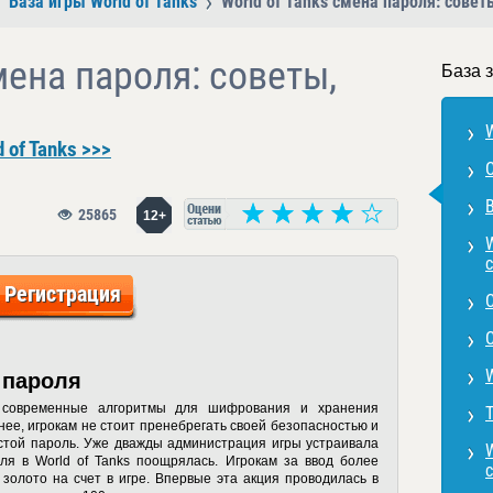
База игры World of Tanks
World of Tanks смена пароля: совет
мена пароля: советы,
База з
W
 of Tanks >>>
В
25865
12+
с
Регистрация
 пароля
т современные алгоритмы для шифрования и хранения
Т
ее, игрокам не стоит пренебрегать своей безопасностью и
стой пароль. Уже дважды администрация игры устраивала
W
ля в World of Tanks
поощрялась. Игрокам за ввод более
золото на счет в игре. Впервые эта акция проводилась в