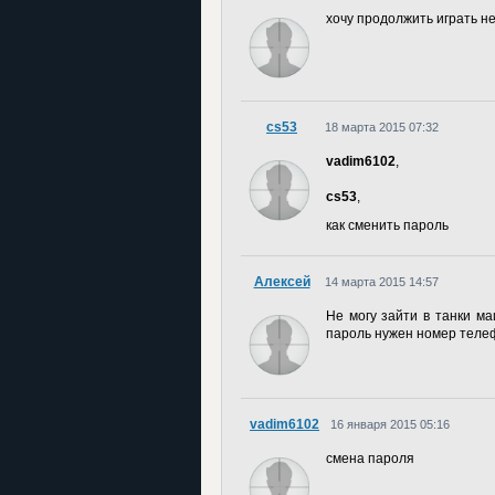
хочу продолжить играть н
cs53
18 марта 2015 07:32
vadim6102
,
cs53
,
как сменить пароль
Алексей
14 марта 2015 14:57
Не могу зайти в танки м
пароль нужен номер теле
vadim6102
16 января 2015 05:16
смена пароля