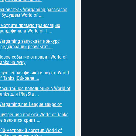
Основатель Wargaming рассказал
 будущем World of ...
Смотрите прямую трансляцию
ранд-финала World of T ...
Wargaming запускает конкурс
редсказаний результат ...
Новое событие отправит World of
anks на луну
Улучшенная физика и звук в World
f Tanks [Обновле ...
Масштабное пополнение в World of
anks для PlaySta ...
Wargaming.net League закроют
Внутренняя валюта World of Tanks
е является крипт ...
200-метровый логотип World of
anks появился в Кра ...