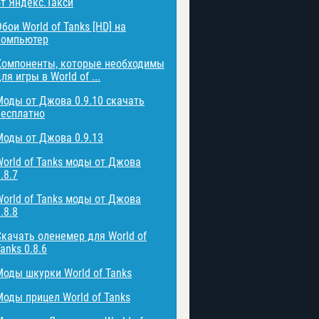
от Яндекс.Такси
бои World of Tanks [HD] на
компьютер
Компоненты, которые необходимы
ля игры в World of ...
Моды от Джова 0.9.10 скачать
бесплатно
Моды от Джова 0.9.13
World of Tanks моды от Джова
.8.7
World of Tanks моды от Джова
.8.8
Скачать оленемер для World of
anks 0.8.6
Моды шкурки World of Tanks
Моды прицел World of Tanks