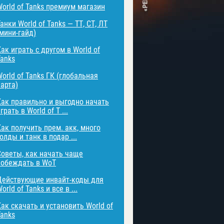
World of Tanks премиум магазин
анки World of Tanks — ТТ, СТ, ЛТ
(мини-гайд)
ак играть с другом в World of
Tanks
orld of Tanks ГК (глобальная
карта)
Как правильно и выгодно начать
грать в World of T ...
Как получить прем. акк, много
олды и танк в подар ...
Советы, как начать чаще
побеждать в WoT
Действующие инвайт-коды для
orld of Tanks и все в ...
Как скачать и установить World of
Tanks