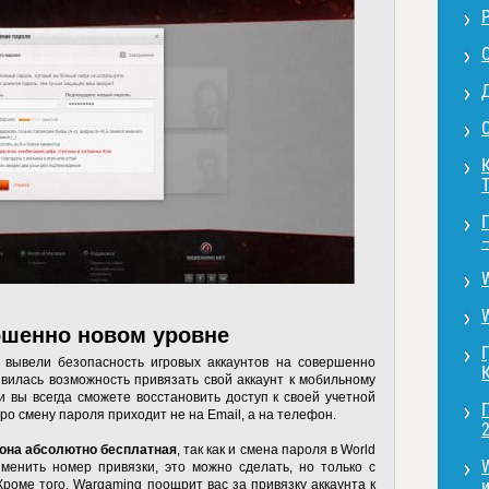
С
ршенно новом уровне
s вывели безопасность игровых аккаунтов на совершенно
явилась возможность привязать свой аккаунт к мобильному
и вы всегда сможете восстановить доступ к своей учетной
ро смену пароля приходит не на Email, а на телефон.
2
она абсолютно бесплатная
, так как и
смена пароля в World
зменить номер привязки, это можно сделать, но только с
и
роме того, Wargaming поощрит вас за привязку аккаунта к