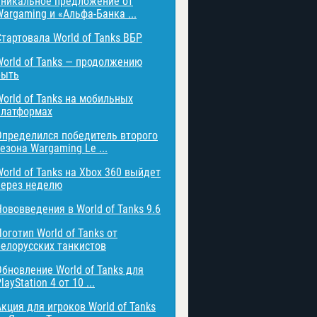
Уникальное предложение от
Wargaming и «Альфа-Банка ...
Стартовала World of Tanks ВБР
World of Tanks — продолжению
быть
World of Tanks на мобильных
платформах
Определился победитель второго
езона Wargaming Le ...
World of Tanks на Xbox 360 выйдет
через неделю
Нововведения в World of Tanks 9.6
оготип World of Tanks от
белорусских танкистов
Обновление World of Tanks для
layStation 4 от 10 ...
Акция для игроков World of Tanks