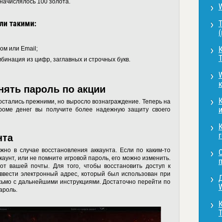
 начислялось 100 золота.
ли такими:
Т
К
ом или Email;
бинация из цифр, заглавных и строчных букв.
W
нять пароль по акции
 остались прежними, но выросло вознаграждение. Теперь на
и
роме денег вы получите более надежную защиту своего
г
нта
но в случае восстановления аккаунта. Если по каким-то
каунт, или не помните игровой пароль, его можно изменить.
от вашей почты. Для того, чтобы восстановить доступ к
ввести электронный адрес, который был использован при
сьмо с дальнейшими инструкциями. Достаточно перейти по
W
ароль.