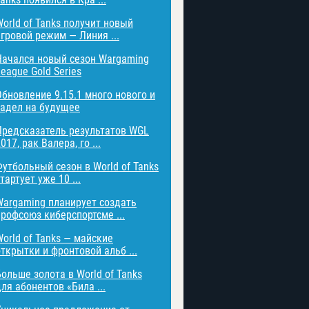
World of Tanks получит новый
игровой режим — Линия ...
Начался новый сезон Wargaming
eague Gold Series
Обновление 9.15.1 много нового и
задел на будущее
Предсказатель результатов WGL
017, рак Валера, го ...
Футбольный сезон в World of Tanks
тартует уже 10 ...
Wargaming планирует создать
профсоюз киберспортсме ...
World of Tanks — майские
открытки и фронтовой альб ...
Больше золота в World of Tanks
ля абонентов «Била ...