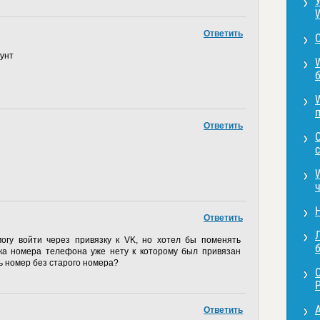
Ответить
аунт
Ответить
с
Ответить
Л
огу войти через привязку к VK, но хотел бы поменять
ка номера телефона уже нету к которому был привязан
ть номер без старого номера?
P
Ответить