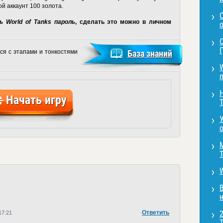
й аккаунт 100 золота.
 World of Tanks пароль
, сделать это можно в личном
о
Г
ся с этапами и тонкостями
База знаний
п
Начать игру
T
o
T
н
Ответить
17:21
T