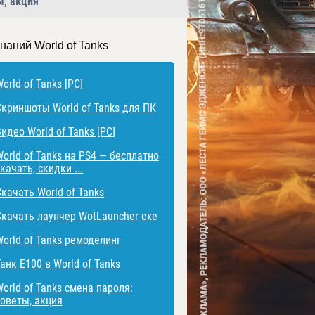
ы, акция
наний World of Tanks
orld of Tanks [PC]
Скриншоты World of Tanks для ПК
идео World of Tanks [PC]
World of Tanks на PS4 — бесплатно
качать, скидки ...
Скачать World of Tanks
Скачать лаунчер WotLauncher exe
World of Tanks ремоделинг
анк E100 в World of Tanks
orld of Tanks смена пароля:
советы, акция