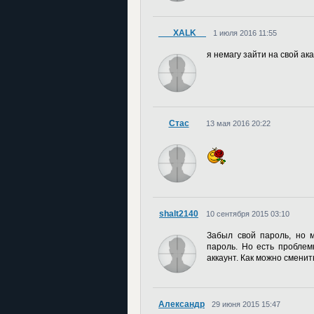
___XALK__
1 июля 2016 11:55
я немагу зайти на свой ак
Стас
13 мая 2016 20:22
shalt2140
10 сентября 2015 03:10
Забыл свой пароль, но м
пароль. Но есть проблем
аккаунт. Как можно смени
Александр
29 июня 2015 15:47