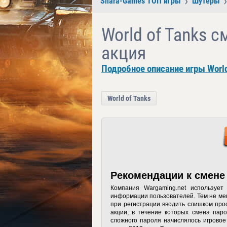
Shara-Games ТОП игры
Шутеры
World of Tanks с
акция
Подробное описание игры World
World of Tanks
Рекомендации к смене
Компания Wargaming.net используе
информации пользователей. Тем не мен
при регистрации вводить слишком про
акции, в течение которых
смена паро
сложного пароля начислялось игровое 