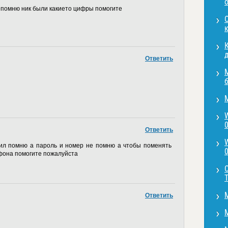
епомню ник были какието цифры помогите
О
д
Ответить
0
Ответить
аил помню а пароль и номер не помню а чтобы поменять
0
фона помогите пожалуйста
T
Ответить