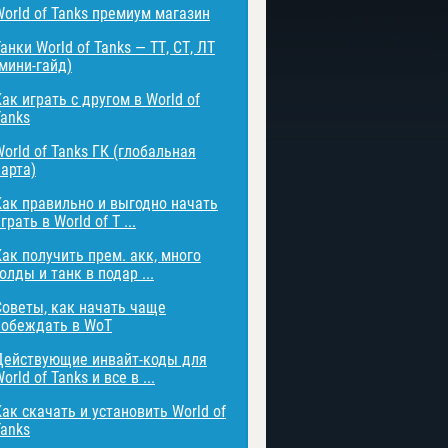
World of Tanks премиум магазин
анки World of Tanks — ТТ, СТ, ЛТ
(мини-гайд)
ак играть с другом в World of
Tanks
orld of Tanks ГК (глобальная
карта)
Как правильно и выгодно начать
грать в World of T ...
Как получить прем. акк, много
олды и танк в подар ...
Советы, как начать чаще
побеждать в WoT
Действующие инвайт-коды для
orld of Tanks и все в ...
Как скачать и установить World of
Tanks