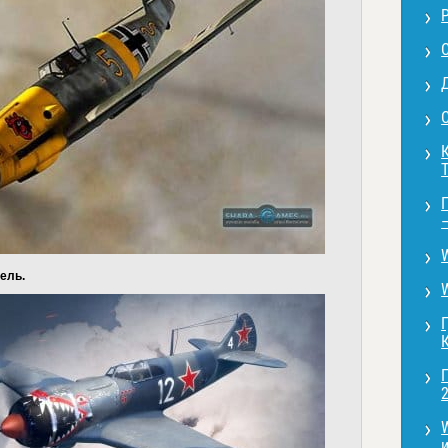
С
ель.
2
и