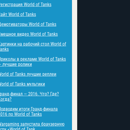
Регистрация World of Tanks
айт World of Tanks
Демотиваторы World of Tanks
Смешное видео World of Tanks
Картинки на рабочий стол World of
Tanks
Приколы в рекламе World of Tanks
— лучшие ролики
World of Tanks лучшие реплеи
World of Tanks мультики
Гранд-финал — 2016. Что? Где?
Когда?
Подводим итоги Гранд-финала
016 по World of Tanks
Wargaming запустила браузерную
гру «World of Tank ...