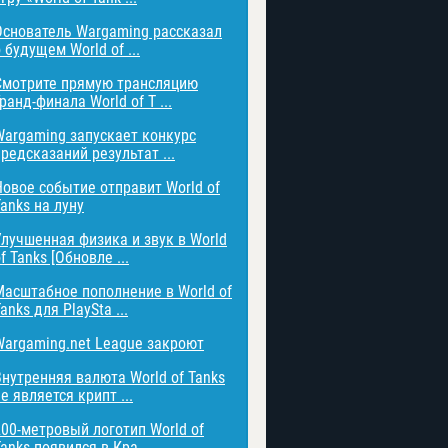
Основатель Wargaming рассказал
 будущем World of ...
Смотрите прямую трансляцию
ранд-финала World of T ...
Wargaming запускает конкурс
редсказаний результат ...
Новое событие отправит World of
anks на луну
Улучшенная физика и звук в World
f Tanks [Обновле ...
Масштабное пополнение в World of
anks для PlaySta ...
Wargaming.net League закроют
Внутренняя валюта World of Tanks
е является крипт ...
200-метровый логотип World of
anks появился в Кра ...