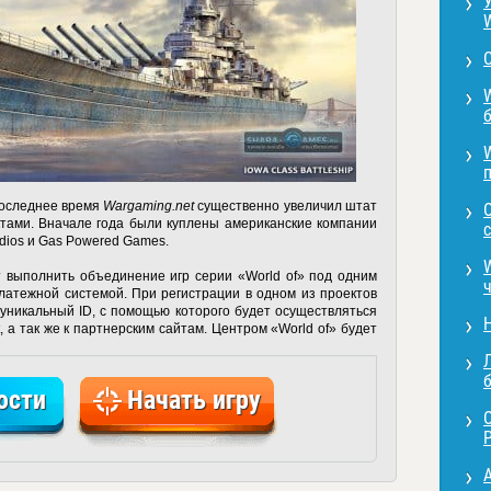
 последнее время
Wargaming.net
существенно увеличил штат
тами. Вначале года были куплены американские компании
с
udios и Gas Powered Games.
 выполнить объединение игр серии «World of» под одним
латежной системой. При регистрации в одном из проектов
уникальный ID, с помощью которого будет осуществляться
, а так же к партнерским сайтам. Центром «World of» будет
Л
ости
Начать игру
P