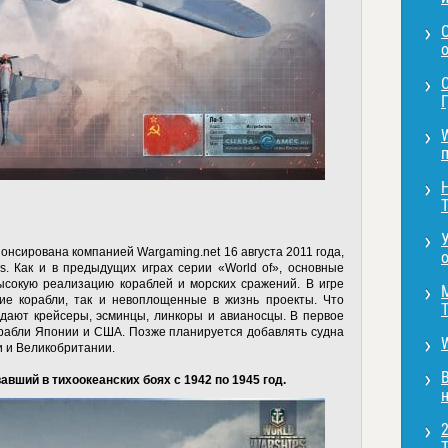
о
Г
п
T
онсирована компанией Wargaming.net 16 августа 2011 года,
o
s. Как и в предыдущих играх серии «World of», основные
ысокую реализацию кораблей и морских сражений. В игре
щие корабли, так и невоплощенные в жизнь проекты. Что
T
идают крейсеры, эсминцы, линкоры и авианосцы. В первое
рабли Японии и США. Позже планируется добавлять судна
и и Великобритании.
вший в тихоокеанских боях с 1942 по 1945 год.
н
T