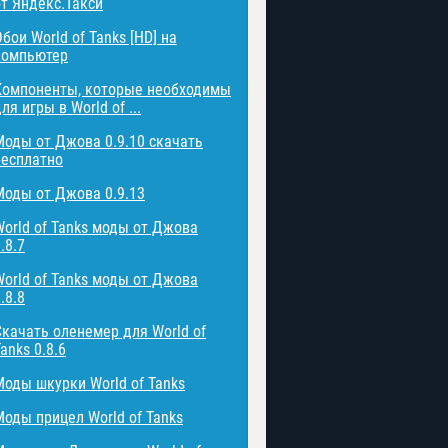
от Яндекс.Такси
бои World of Tanks [HD] на
компьютер
Компоненты, которые необходимы
ля игры в World of ...
Моды от Джова 0.9.10 скачать
бесплатно
Моды от Джова 0.9.13
World of Tanks моды от Джова
.8.7
World of Tanks моды от Джова
.8.8
Скачать оленемер для World of
anks 0.8.6
Моды шкурки World of Tanks
Моды прицел World of Tanks