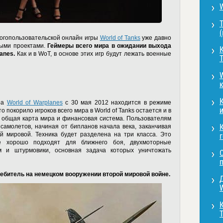
Т
огопользовательской онлайн игры
World of Tanks
уже давно
ными проектами.
Геймеры всего мира в ожидании выхода
К
anes.
Как и в WoT, в основе этих игр будут лежать военные
W
гра
World of Warplanes
с 30 мая 2012 находится в режиме
и
о покорило игроков всего мира в World of Tanks остается и в
и общая карта мира и финансовая система. Пользователям
самолетов, начиная от бипланов начала века, заканчивая
й мировой. Техника будет разделена на три класса. Это
г
е хорошо подходят для ближнего боя, двухмоторные
 и штурмовики, основная задача которых уничтожать
ребитель на немецком вооружении второй мировой войне.
W