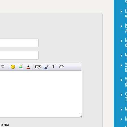
О
д
0
0
T
те код