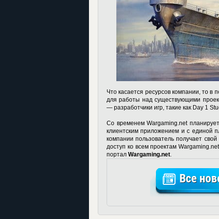
Что касается ресурсов компании, то в
для работы над существующими проек
— разработчики игр, такие как Day 1 St
Со временем Wargaming.net планирует
клиентским приложением и с единой п
компании пользователь получает свой 
доступ ко всем проектам Wargaming.net
портал
Wargaming.net
.
Все нов