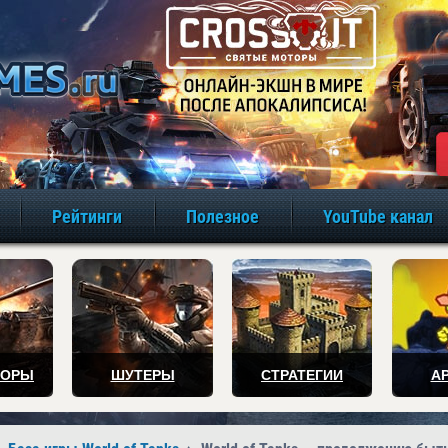
игры онлайн бе
Рейтинги
Полезное
YouTube канал
ТОРЫ
ШУТЕРЫ
СТРАТЕГИИ
А