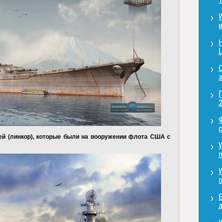
L
2
с
ей (линкор), которые были на вооружении флота США с
д