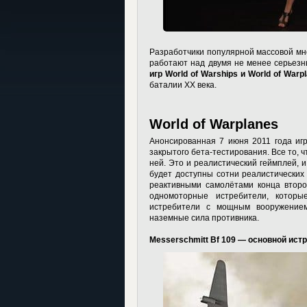
Разработчики популярной массовой мн
работают над двумя не менее серьез
игр World of Warships и World of Warpl
баталии ХХ века.
World of Warplanes
Анонсированная 7 июня 2011 года и
закрытого бета-тестирования. Все то, чт
ней. Это и реалистический геймплей, 
будет доступны сотни реалистических 
реактивными самолётами конца второ
одномоторные истребители, которы
истребители с мощным вооружением
наземные сила противника.
Messerschmitt Bf 109 — основной ист