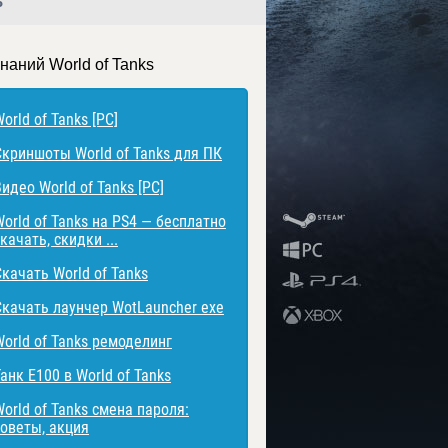
ь
наний World of Tanks
orld of Tanks [PC]
Скриншоты World of Tanks для ПК
идео World of Tanks [PC]
World of Tanks на PS4 — бесплатно
качать, скидки ...
Скачать World of Tanks
Скачать лаунчер WotLauncher exe
World of Tanks ремоделинг
анк E100 в World of Tanks
orld of Tanks смена пароля:
советы, акция