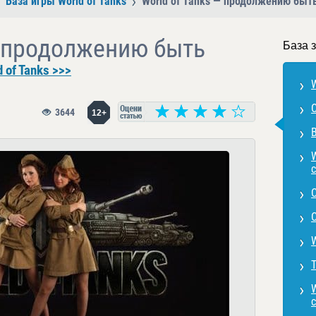
База игры World of Tanks
World of Tanks — продолжению быт
— продолжению быть
База з
 of Tanks >>>
W
3644
12+
В
с
Т
W