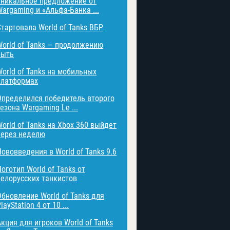
Уникальное предложение от
Wargaming и «Альфа-Банка ...
Стартовала World of Tanks ВБР
World of Tanks — продолжению
быть
World of Tanks на мобильных
платформах
Определился победитель второго
езона Wargaming Le ...
World of Tanks на Xbox 360 выйдет
через неделю
Нововведения в World of Tanks 9.6
оготип World of Tanks от
белорусских танкистов
Обновление World of Tanks для
layStation 4 от 10 ...
Акция для игроков World of Tanks