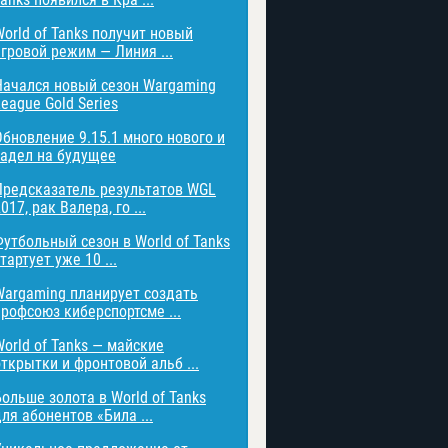
World of Tanks получит новый
игровой режим — Линия ...
Начался новый сезон Wargaming
eague Gold Series
Обновление 9.15.1 много нового и
задел на будущее
Предсказатель результатов WGL
017, рак Валера, го ...
Футбольный сезон в World of Tanks
тартует уже 10 ...
Wargaming планирует создать
профсоюз киберспортсме ...
World of Tanks — майские
открытки и фронтовой альб ...
Больше золота в World of Tanks
ля абонентов «Била ...