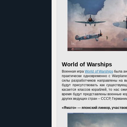
World of Warships
Военная игра
World of Warships
была ан
практически одновременно с Warplane
силы разработчиков направлены на в
будут присутствовать как существую
касается классов кораблей, то нас ож
время будут представлены военные ко
других ведущих стран – СССР, Германи
«Ямато» — японский линкор, участвова