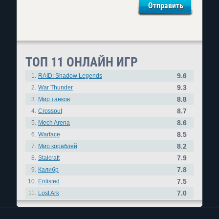
ТОП 11 ОНЛАЙН ИГР
9.6
1.
RAID: Shadow Legends
9.3
2.
War Thunder
8.8
3.
Мир танков
8.7
4.
Crossout
8.6
5.
Mech Arena
8.5
6.
Warface
8.2
7.
Мир кораблей
7.9
8.
Stalcraft
7.8
9.
Калибр
7.5
10.
Enlisted
7.0
11.
Lost Ark