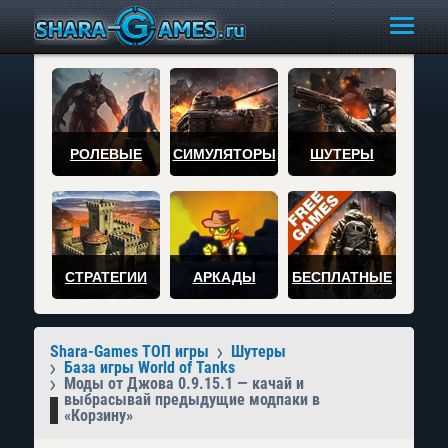
РОЛЕВЫЕ
СИМУЛЯТОРЫ
ШУТЕРЫ
СТРАТЕГИИ
АРКАДЫ
БЕСПЛАТНЫЕ
Shara-Games ТОП игры
Шутеры
База игры World of Tanks
Моды от Джова 0.9.15.1 — качай и
выбрасывай предыдущие модпаки в
«Корзину»