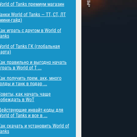
World of Tanks премиум магазин
анки World of Tanks — ТТ, СТ, ЛТ
(мини-гайд)
ак играть с другом в World of
Tanks
orld of Tanks ГК (глобальная
карта)
Как правильно и выгодно начать
грать в World of T ...
Как получить прем. акк, много
олды и танк в подар ...
Советы, как начать чаще
побеждать в WoT
Действующие инвайт-коды для
orld of Tanks и все в ...
Как скачать и установить World of
Tanks