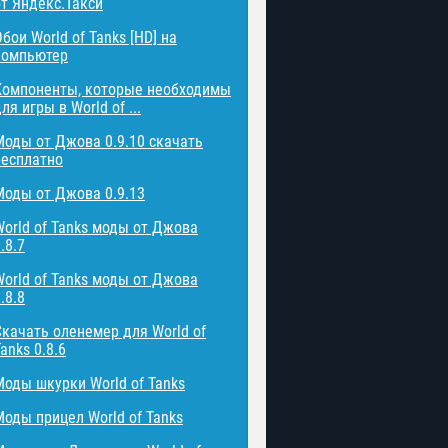
от Яндекс.Такси
бои World of Tanks [HD] на
компьютер
Компоненты, которые необходимы
ля игры в World of ...
Моды от Джова 0.9.10 скачать
бесплатно
Моды от Джова 0.9.13
World of Tanks моды от Джова
.8.7
World of Tanks моды от Джова
.8.8
Скачать оленемер для World of
anks 0.8.6
Моды шкурки World of Tanks
Моды прицел World of Tanks