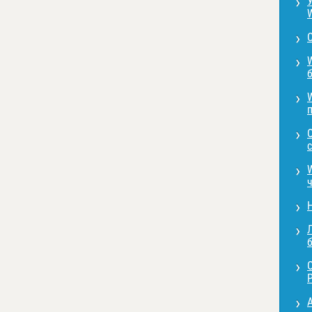
с
Л
P