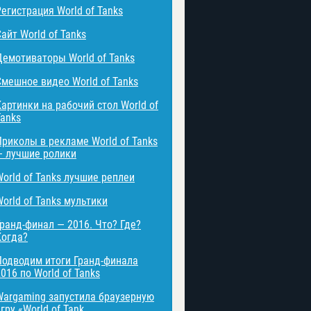
Регистрация World of Tanks
айт World of Tanks
Демотиваторы World of Tanks
Смешное видео World of Tanks
Картинки на рабочий стол World of
Tanks
Приколы в рекламе World of Tanks
— лучшие ролики
World of Tanks лучшие реплеи
World of Tanks мультики
Гранд-финал — 2016. Что? Где?
Когда?
Подводим итоги Гранд-финала
016 по World of Tanks
Wargaming запустила браузерную
гру «World of Tank ...