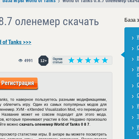
База игры World of Tanks
World of Tanks 0.8.7 оленемер скач
.8.7 оленемер скачать
База з
W
 of Tanks >>>
В
4991
12+
с
Регистрация
Tanks, то наверное пользуетесь разными модификациями,
у облегчить игру. Один из самых популярных модов для
енемер. XVM - eXtended Visualization Mod, что переводится
 Название может не совсем подходит для этого мода.
Т
ов, которые принимают участие в бое. Недавно произошло
айте можно
скачать оленемер World of Tanks 0 8 7
.
W
росмотр статистики игры. В ангаре вы можете посмотреть