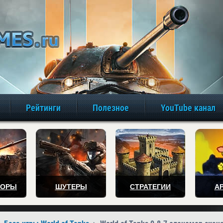
игры онлайн бе
Рейтинги
Полезное
YouTube канал
ТОРЫ
ШУТЕРЫ
СТРАТЕГИИ
А