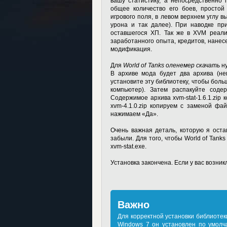
вашу статистику, а непосредственно 
общее количество его боев, простой
игрового поля, в левом верхнем углу в
урона и так далее). При наводке пр
оставшегося ХП. Так же в XVM реали
заработанного опыта, кредитов, нанес
модификация.
Для
World of Tanks оленемер скачать
ну
В архиве мода будет два архива (не
установите эту библиотеку, чтобы боль
компьютер). Затем распакуйте соде
Содержимое архива xvm-stat-1.6.1.zip 
xvm-4.1.0.zip копируем с заменой фай
нажимаем «Да».
Очень важная деталь, которую я оста
забыли. Для того, чтобы
World of Tank
xvm-stat.exe.
Установка закончена. Если у вас возни
Важно
Для корректной установки библиотеки
Windows 7 он установлен по умолча