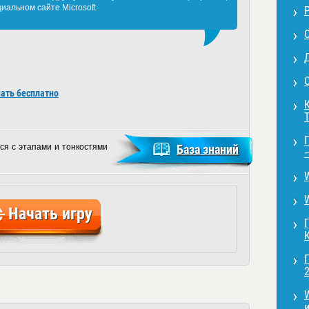
иальном сайте Microsoft.
С
чать бесплатно
ся с этапами и тонкостями
База знаний
Начать игру
2
и