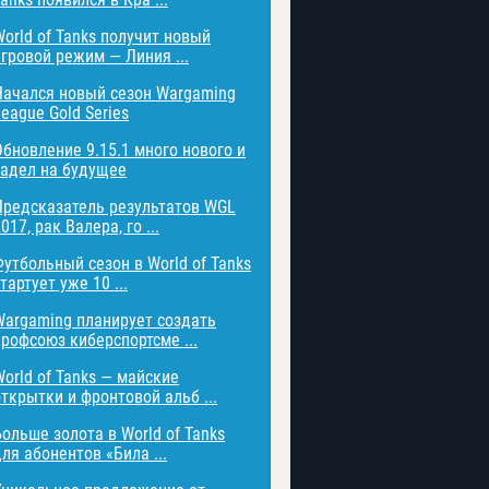
World of Tanks получит новый
игровой режим — Линия ...
Начался новый сезон Wargaming
eague Gold Series
Обновление 9.15.1 много нового и
задел на будущее
Предсказатель результатов WGL
017, рак Валера, го ...
Футбольный сезон в World of Tanks
тартует уже 10 ...
Wargaming планирует создать
профсоюз киберспортсме ...
World of Tanks — майские
открытки и фронтовой альб ...
Больше золота в World of Tanks
ля абонентов «Била ...