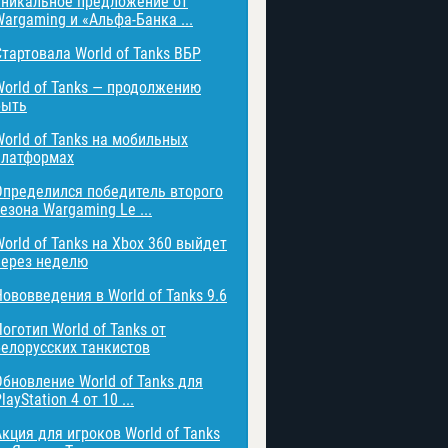
Уникальное предложение от
Wargaming и «Альфа-Банка ...
Стартовала World of Tanks ВБР
World of Tanks — продолжению
быть
World of Tanks на мобильных
платформах
Определился победитель второго
езона Wargaming Le ...
World of Tanks на Xbox 360 выйдет
через неделю
Нововведения в World of Tanks 9.6
оготип World of Tanks от
белорусских танкистов
Обновление World of Tanks для
layStation 4 от 10 ...
Акция для игроков World of Tanks