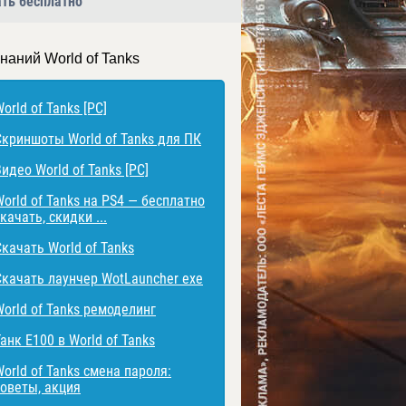
ать бесплатно
наний World of Tanks
orld of Tanks [PC]
Скриншоты World of Tanks для ПК
идео World of Tanks [PC]
World of Tanks на PS4 — бесплатно
качать, скидки ...
Скачать World of Tanks
Скачать лаунчер WotLauncher exe
World of Tanks ремоделинг
анк E100 в World of Tanks
orld of Tanks смена пароля:
советы, акция