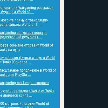
Основатель Wargaming рассказал
 будущем World of ...
Смотрите прямую трансляцию
ранд-финала World of T ...
Wargaming запускает конкурс
редсказаний результат ...
Новое событие отправит World of
anks на луну
Улучшенная физика и звук в World
f Tanks [Обновле ...
Масштабное пополнение в World of
anks для PlaySta ...
Wargaming.net League закроют
Внутренняя валюта World of Tanks
е является крипт ...
200-метровый логотип World of
anks появился в Кра ...