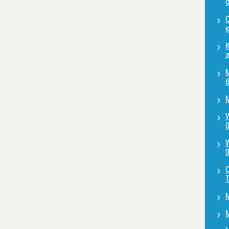
О
д
0
0
T