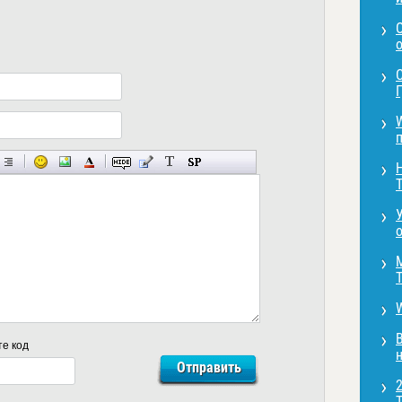
о
Г
п
T
o
T
те код
н
T