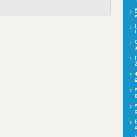
L
2
с
д