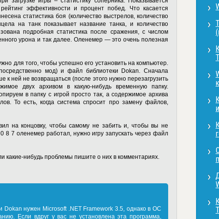
при загрузке игры – статистику соперника. Показывается
 рейтинг эффективности и процент побед. Что касается
ынесена статистика боя (количество выстрелов, количество
Т
ицела на танк показывает название танка, и количество
зована подробная статистика после сражения, с числом
енного урона и так далее. Оленемер — это очень полезная
К
жно для того, чтобы успешно его установить на компьютер.
посредственно мод) и файл библиотеки Dokan. Сначала
W
ше к ней не возвращаться (после этого нужно перезагрузить
ржимое двух архивом в какую-нибудь временную папку.
копируем в папку с игрой просто так, а содержимое архива
лов. То есть, когда система спросит про замену файлов,
и
вил на концовку, чтобы самому не забить и, чтобы вы не
г
s 0 8 7 оленемер
работал, нужно игру запускать через файл
кли какие-нибудь проблемы пишите о них в комментариях.
W
 Dokan нужен Microsoft .NET Framework 3.5, однако в ОС
нию. Если вдруг у вас не установлена эта программа,