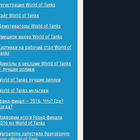
Регистрация World of Tanks
айт World of Tanks
Демотиваторы World of Tanks
Смешное видео World of Tanks
Картинки на рабочий стол World of
Tanks
Приколы в рекламе World of Tanks
— лучшие ролики
World of Tanks лучшие реплеи
World of Tanks мультики
Гранд-финал — 2016. Что? Где?
Когда?
Подводим итоги Гранд-финала
016 по World of Tanks
Wargaming запустила браузерную
гру «World of Tank ...