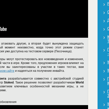
С
атаковать другую, а вторая будет вынуждена защищать
й момент неизвестно, когда точно этот режим станет
сия уже доступна на тестовом сервере (Песочница).
торы могут протестировать все нововведения и изменения,
й части в игре. Кроме того, предложения игроков влияют на
сли вы заинтересованы в участии в таких тестах, вам
ном сайте
и надеяться на получение инвайта.
онта
разрабатывается совместно с австрийской студией
игр
Stoked
. Такое решение позволяет разработчикам
World
звитием ключевых особенностей механики игры, а не
жиме.
2
 обновления
и