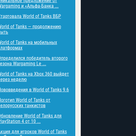
Уникальное предложение от
Wargaming и «Альфа-Банка ...
Стартовала World of Tanks ВБР
World of Tanks — продолжению
быть
World of Tanks на мобильных
платформах
Определился победитель второго
езона Wargaming Le ...
World of Tanks на Xbox 360 выйдет
через неделю
Нововведения в World of Tanks 9.6
оготип World of Tanks от
белорусских танкистов
Обновление World of Tanks для
layStation 4 от 10 ...
Акция для игроков World of Tanks