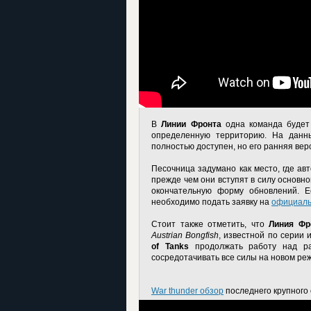
В
Линии Фронта
одна команда будет 
определенную территорию. На данны
полностью доступен, но его ранняя вер
Песочница задумано как место, где ав
прежде чем они вступят в силу основно
окончательную форму обновлений. Е
необходимо подать заявку на
официаль
Стоит также отметить, что
Линия Фр
Austrian Bongfish
, известной по серии 
of Tanks
продолжать работу над ра
сосредотачивать все силы на новом ре
War thunder обзор
последнего крупного