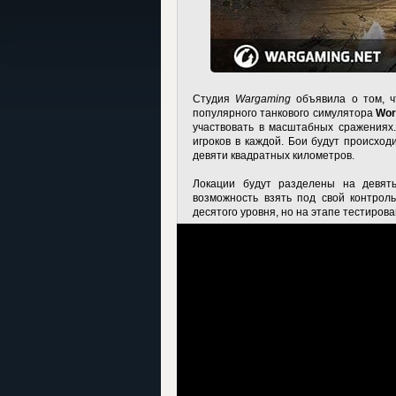
Студия
Wargaming
объявила о том, ч
популярного танкового симулятора
Wor
участвовать в масштабных сражениях
игроков в каждой. Бои будут происход
девяти квадратных километров.
Локации будут разделены на девят
возможность взять под свой контрол
десятого уровня, но на этапе тестиров