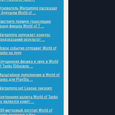
Основатель Wargaming рассказал
 будущем World of ...
Смотрите прямую трансляцию
ранд-финала World of T ...
Wargaming запускает конкурс
редсказаний результат ...
Новое событие отправит World of
anks на луну
Улучшенная физика и звук в World
f Tanks [Обновле ...
Масштабное пополнение в World of
anks для PlaySta ...
Wargaming.net League закроют
Внутренняя валюта World of Tanks
е является крипт ...
200-метровый логотип World of
anks появился в Кра ...