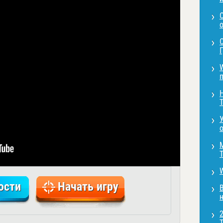
о
Г
п
T
o
T
ости
Начать игру
н
T