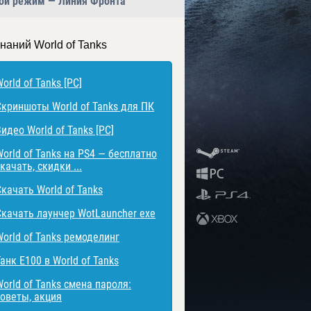
овой режим — Линия Фронта
наний World of Tanks
orld of Tanks [PC]
Скриншоты World of Tanks для ПК
идео World of Tanks [PC]
World of Tanks на PS4 — бесплатно
качать, скидки ...
Скачать World of Tanks
Скачать лаунчер WotLauncher exe
World of Tanks ремоделинг
анк E100 в World of Tanks
orld of Tanks смена пароля:
советы, акция