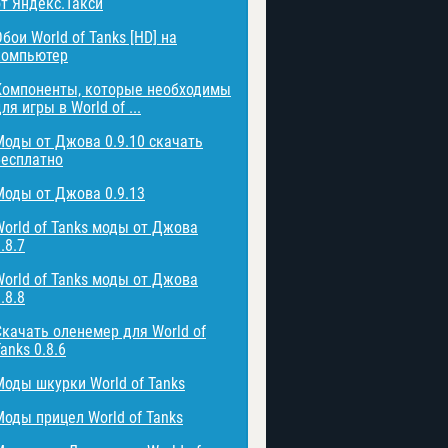
от Яндекс.Такси
бои World of Tanks [HD] на
компьютер
Компоненты, которые необходимы
ля игры в World of ...
Моды от Джова 0.9.10 скачать
бесплатно
Моды от Джова 0.9.13
World of Tanks моды от Джова
.8.7
World of Tanks моды от Джова
.8.8
Скачать оленемер для World of
anks 0.8.6
Моды шкурки World of Tanks
Моды прицел World of Tanks