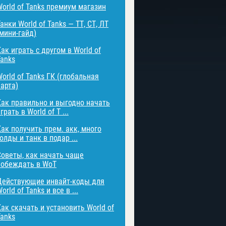
World of Tanks премиум магазин
анки World of Tanks — ТТ, СТ, ЛТ
(мини-гайд)
ак играть с другом в World of
Tanks
orld of Tanks ГК (глобальная
карта)
Как правильно и выгодно начать
грать в World of T ...
Как получить прем. акк, много
олды и танк в подар ...
Советы, как начать чаще
побеждать в WoT
Действующие инвайт-коды для
orld of Tanks и все в ...
Как скачать и установить World of
Tanks