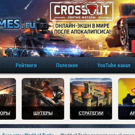
игры онлайн бе
Рейтинги
Полезное
YouTube канал
ТОРЫ
ШУТЕРЫ
СТРАТЕГИИ
А