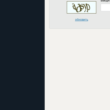
Введи
обновить