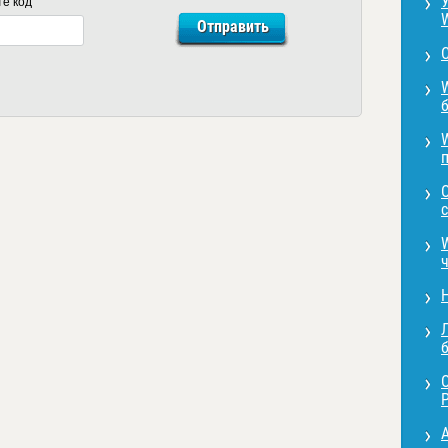
те код
с
Л
P