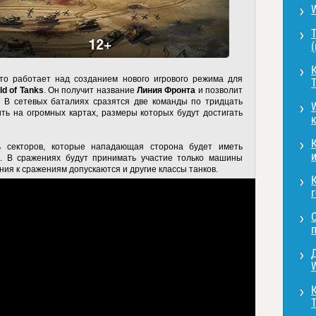
Т
К
то работает над созданием нового игрового режима для
ld of Tanks
. Он получит название
Линия Фронта
и позволит
. В сетевых баталиях сразятся две команды по тридцать
W
ить на огромных картах, размеры которых будут достигать
ь секторов, которые нападающая сторона будет иметь
и
ь. В сражениях будут принимать участие только машины
ания к сражениям допускаются и другие классы танков.
г
W