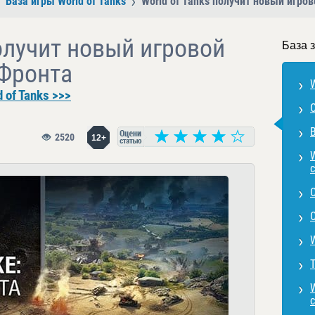
База игры World of Tanks
World of Tanks получит новый игр
получит новый игровой
База з
Фронта
W
 of Tanks >>>
В
2520
12+
с
Т
W