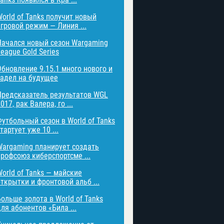
World of Tanks получит новый
игровой режим — Линия ...
Начался новый сезон Wargaming
eague Gold Series
Обновление 9.15.1 много нового и
задел на будущее
Предсказатель результатов WGL
017, рак Валера, го ...
Футбольный сезон в World of Tanks
тартует уже 10 ...
Wargaming планирует создать
профсоюз киберспортсме ...
World of Tanks — майские
открытки и фронтовой альб ...
Больше золота в World of Tanks
ля абонентов «Била ...