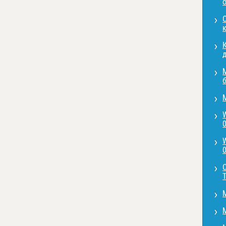
О
д
0
0
T