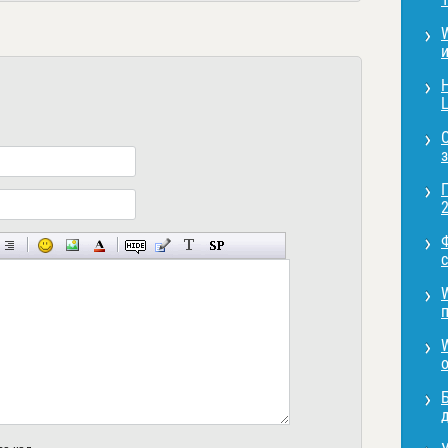
L
2
с
д