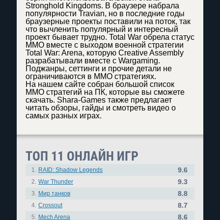
Stronghold Kingdoms. В браузере набрала
популярности Travian, но в последние годы
браузерные проекты поставили на поток, так
что вычленить популярный и интересный
проект бывает трудно. Total War обрела статус
ММО вместе с выходом военной стратегии
Total War: Arena, которую Creative Assembly
разрабатывали вместе с Wargaming.
Поджанры, сеттинги и прочие детали не
ограничиваются в ММО стратегиях.
На нашем сайте собран большой список
ММО стратегий на ПК, которые вы сможете
скачать. Shara-Games также предлагает
читать обзоры, гайды и смотреть видео о
самых разных играх.
ТОП 11 ОНЛАЙН ИГР
9.6
1.
RAID: Shadow Legends
9.3
2.
War Thunder
8.8
3.
Мир танков
8.7
4.
Crossout
8.6
5.
Mech Arena