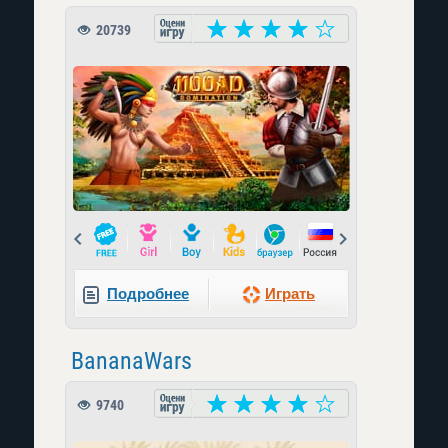
20739
Prev
Next
Подробнее
Играть
BananaWars
9740