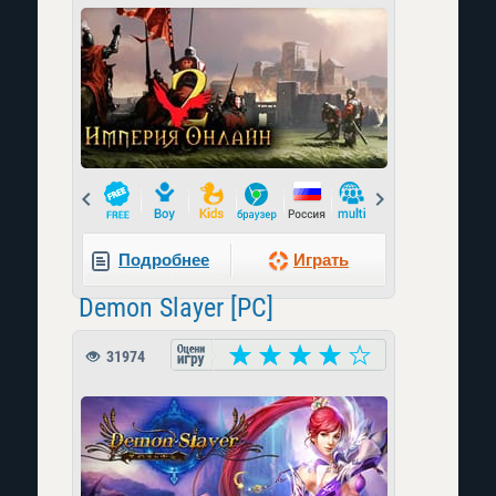
Prev
Next
Подробнее
Играть
Demon Slayer [PC]
31974