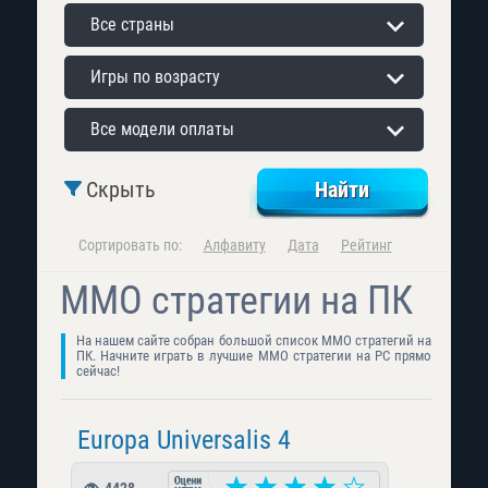
Все страны
Игры по возрасту
Все модели оплаты
Скрыть
Сортировать по:
Алфавиту
Дата
Рейтинг
ММО стратегии на ПК
На нашем сайте собран большой список MMO стратегий на
ПК. Начните играть в лучшие ММО стратегии на PC прямо
сейчас!
Europa Universalis 4