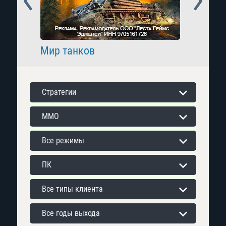
Мир танков
Raid: 
Стратегии
MMO
Все режимы
ПК
Все типы клиента
Все годы выхода