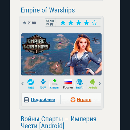
Empire of Warships
2180
Prev
Next
Подробнее
Играть
Войны Спарты – Империя
Чести [Android]