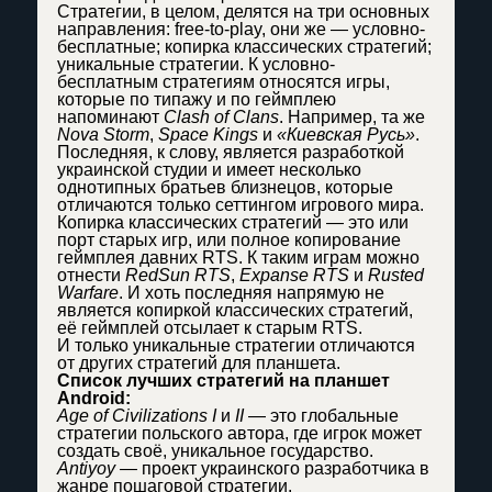
Стратегии, в целом, делятся на три основных
направления: free-to-play, они же — условно-
бесплатные; копирка классических стратегий;
уникальные стратегии. К условно-
бесплатным стратегиям относятся игры,
которые по типажу и по геймплею
напоминают
Clash of Clans
. Например, та же
Nova Storm
,
Space Kings
и
«Киевская Русь»
.
Последняя, к слову, является разработкой
украинской студии и имеет несколько
однотипных братьев близнецов, которые
отличаются только сеттингом игрового мира.
Копирка классических стратегий — это или
порт старых игр, или полное копирование
геймплея давних RTS. К таким играм можно
отнести
RedSun RTS
,
Expanse RTS
и
Rusted
Warfare
. И хоть последняя напрямую не
является копиркой классических стратегий,
её геймплей отсылает к старым RTS.
И только уникальные стратегии отличаются
от других стратегий для планшета.
Список лучших стратегий на планшет
Android:
Age of Civilizations I
и
II
— это глобальные
стратегии польского автора, где игрок может
создать своё, уникальное государство.
Antiyoy
— проект украинского разработчика в
жанре пошаговой стратегии.