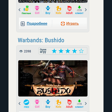
Prev
Next
Подробнее
Играть
Warbands: Bushido
2398
Prev
Next