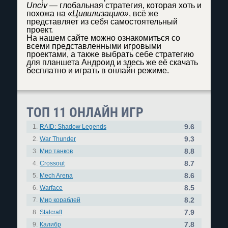
Unciv
— глобальная стратегия, которая хоть и
похожа на
«Цивилизацию»
, всё же
представляет из себя самостоятельный
проект.
На нашем сайте можно ознакомиться со
всеми представленными игровыми
проектами, а также выбрать себе стратегию
для планшета Андроид и здесь же её скачать
бесплатно и играть в онлайн режиме.
ТОП 11 ОНЛАЙН ИГР
9.6
1.
RAID: Shadow Legends
9.3
2.
War Thunder
8.8
3.
Мир танков
8.7
4.
Crossout
8.6
5.
Mech Arena
8.5
6.
Warface
8.2
7.
Мир кораблей
7.9
8.
Stalcraft
7.8
9.
Калибр