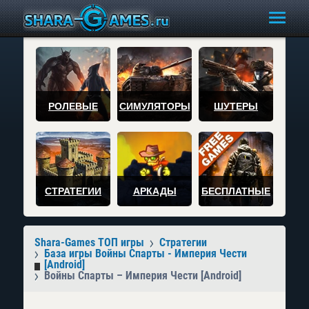
РОЛЕВЫЕ
СИМУЛЯТОРЫ
ШУТЕРЫ
СТРАТЕГИИ
АРКАДЫ
БЕСПЛАТНЫЕ
Shara-Games ТОП игры
Стратегии
База игры Войны Спарты - Империя Чести
[Android]
Войны Спарты – Империя Чести [Android]