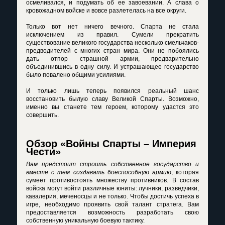
осмеливался, и подумать об ее завоевании. А слава о
кровожадном войске и вовсе разлетелась на все округи.
Только вот нет ничего вечного. Спарта не стала
исключением из правил. Сумели прекратить
существование великого государства несколько смельчаков-
предводителей с многих стран мира. Они не побоялись
дать отпор страшной армии, предварительно
объединившись в одну силу. И устрашающее государство
было повалено общими усилиями.
И только лишь теперь появился реальный шанс
восстановить былую славу Великой Спарты. Возможно,
именно вы станете тем героем, которому удастся это
совершить.
Обзор «Войны Спарты – Империя
Чести»
Вам предстоит строить собственное государство и
вместе с тем создавать боеспособную армию
, которая
сумеет противостоять множеству противников. В состав
войска могут войти различные юниты: лучники, разведчики,
кавалерия, меченосцы и не только. Чтобы достичь успеха в
игре, необходимо проявить свой талант стратега. Вам
предоставляется возможность разработать свою
собственную уникальную боевую тактику.