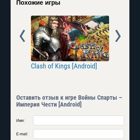
Похожие игры
Prev
Next
2: Битва
Clash of Kings [Android]
Империя 
Оставить отзыв к игре Войны Спарты –
Империя Чести [Android]
Имя:
E-mail: