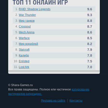
ТОП 11 ОНЛАЙН ИГР
9.6
1.
RAID: Shadow Legends
9.3
2.
War Thunder
8.8
3.
Мир танков
8.7
4.
Crossout
8.6
5.
Mech Arena
8.5
6.
Warface
8.2
7.
Мир кораблей
7.9
8.
Stalcraft
7.8
9.
Калибр
7.5
10.
Enlisted
7.0
11.
Lost Ark
© Shara-Games.ru
Все права защищены. Полное или частичное
копирование
материалов запрещено.
Реклама на сайте
|
Контакты