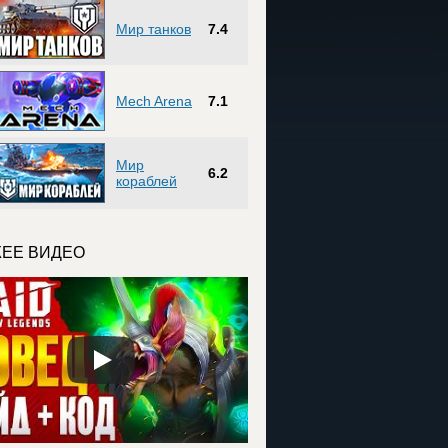
Мир танков
7.4
Mech Arena
7.1
Мир
6.2
кораблей
ЕЕ ВИДЕО