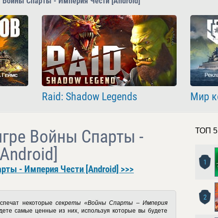
 Войны Спарты - Империя Чести [Android]
Raid: Shadow Legends
Мир к
игре Войны Спарты -
ТОП 5
Android]
1
рты - Империя Чести [Android] >>>
2
еспечат некоторые
секреты «Войны Спарты – Империя
ете самые ценные из них, используя которые вы будете