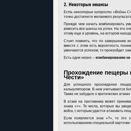
2.
Некоторые нюансы
Есть некоторые хитрости «Войны Сп
точно достигнете желаемого результат
Прежде чем начать комбинировать ум
взвесить все шансы на успех. На это оч
этому еще и уровень, на котором наход
Стоит помнить, что по завершению ко
вместе с этим есть вероятность пониж
увенчаются успехом, то произойдет з
Есть одни нюанс –
комбинированию не
Прохождение пещеры 
Чести»
Для успешного прохождения пещ
калькулятором.
В нем учитываются бог
Также не забудьте о критических атаках
В атаке на противника может приним
знака «=». Те числа, которые вы уви
войск, с которым удастся атаковать пе
Если появляется знак «?», то это 
использованием специальной карточки