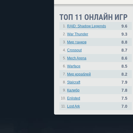
ТОП 11 ОНЛАЙН ИГР
9.6
1.
RAID: Shadow Legends
9.3
2.
War Thunder
8.8
3.
Мир танков
8.7
4.
Crossout
8.6
5.
Mech Arena
8.5
6.
Warface
8.2
7.
Мир кораблей
7.9
8.
Stalcraft
7.8
9.
Калибр
7.5
10.
Enlisted
7.0
11.
Lost Ark