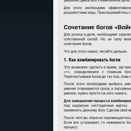
уверенно двигаться к намеченной цели.
Для этого необходимо эффективное
разработчики игры. Прислушивайтесь к
Сочетание богов «Вой
Для успеха в деле, необходимо заручи
собственной силой. Но их силу мож
сочетания богов.
Что для этого нужно, читайте дальше.
1.
Как комбинировать богов
Это возможно сделать в храме, где п
«+»,
определяемся с главным бого
Перелистываем богов до тех пор, пока 
После этого необходимо выбрать умен
умения открываются сразу, а пассивн
умение, нужно просто на него нажать.
Для завершения процесса комбиниров
под надписью «истощенная карта». 
применить данному богу. Сделав свой 
После чего вы обратно перемещаетесь в
Если все устраивает, то нажимаете б
процесс.