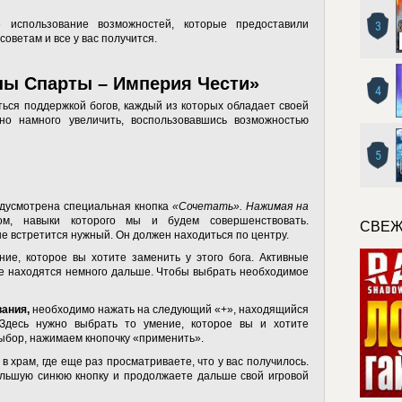
 использование возможностей, которые предоставили
3
 советам и все у вас получится.
ны Спарты – Империя Чести»
4
ться поддержкой богов, каждый из которых обладает своей
но намного увеличить, воспользовавшись возможностью
5
редусмотрена специальная кнопка
«Сочетать». Нажимая на
м, навыки которого мы и будем совершенствовать.
СВЕЖ
не встретится нужный. Он должен находиться по центру.
ие, которое вы хотите заменить у этого бога. Активные
ые находятся немного дальше. Чтобы выбрать необходимое
ания,
необходимо нажать на следующий «+», находящийся
Здесь нужно выбрать то умение, которое вы и хотите
выбор, нажимаем кнопочку «применить».
 храм, где еще раз просматриваете, что у вас получилось.
ольшую синюю кнопку и продолжаете дальше свой игровой