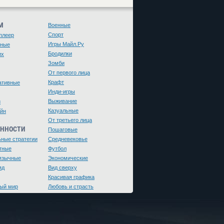
М
Военные
Спорт
плеер
Игры Майл.Ру
чные
Бродилки
их
Зомби
От первого лица
Крафт
ативные
Инди-игры
Выживание
и
Казуальные
йн
От третьего лица
ЕННОСТИ
Пошаговые
ьные стратегии
Средневековье
тные
Футбол
язычные
Экономические
яд
Вид сверху
Красивая графика
ый мир
Любовь и страсть