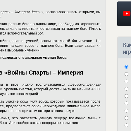
арты – Империя Чести»,
воспользовавшись которыми, вы
а.
ения разных богов в одном лице, необходимо хорошенько
ень сильно влияет количество звезд на главном боге. Плюс к
ится вспомогательный бог.
мбинирования умений, вспомогательный бог исчезнет. Но
Ка
ения на один уровень главного бога. Если ваши старания
амена выбранных умений.
игр
 подлежат специальные умения богов.
в «Войны Спарты – Империя
еры в игре,
нужно воспользоваться предусмотренным
и, уровень счастья, который должен быть не меньше 4500.
 лучников с кавалерией.
ать участие
один тип войск,
который показывается после
дите, предполагают собой необходимое минимальное число
щеры, не неся при этом потери в своих рядах.
значит, что захватить данную пещеру возможно лишь с
 бога. Или вообще захват пещеры не возможен.