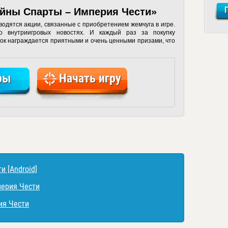
ойны Спарты – Империя Чести»
одятся акции, связанные с приобретением жемчуга в игре.
о внутриигровых новостях. И каждый раз за покупку
рок награждается приятными и очень ценными призами, что
ры
Начать игру
 [Android]
перия Чести
ия Чести