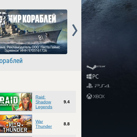
Next
ораблей
Crossout
Raid:
Shadow
9.4
Legends
War
8.8
Thunder