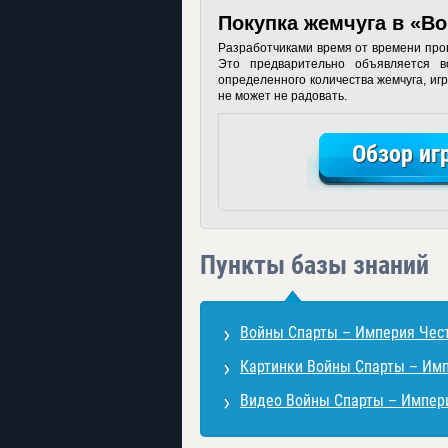
Покупка жемчуга в «В
Разработчиками время от времени пров
Это предварительно объявляется в
определенного количества жемчуга, иг
не может не радовать.
Обзор иг
Пункты базы знаний
Войны Спарты – Империя Чести
Картинки Войны Спарты – Им
Видео Войны Спарты – Импер