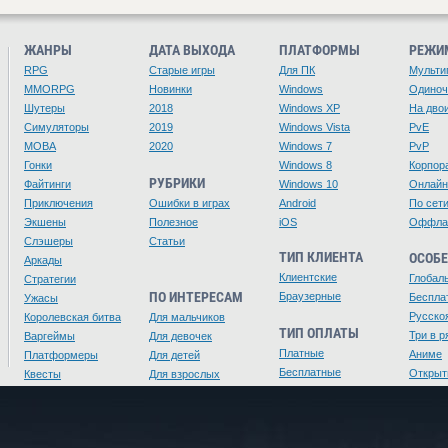
ЖАНРЫ
ДАТА ВЫХОДА
ПЛАТФОРМЫ
РЕЖИ
RPG
Старые игры
Для ПК
Мульти
MMORPG
Новинки
Windows
Одино
Шутеры
2018
Windows XP
На дво
Симуляторы
2019
Windows Vista
PvE
MOBA
2020
Windows 7
PvP
Гонки
Windows 8
Корпор
РУБРИКИ
Файтинги
Windows 10
Онлайн
Приключения
Ошибки в играх
Android
По сет
Экшены
Полезное
iOS
Оффла
Слэшеры
Статьи
ТИП КЛИЕНТА
ОСОБ
Аркады
Клиентские
Глобал
Стратегии
ПО ИНТЕРЕСАМ
Браузерные
Беспла
Ужасы
Русско
Королевская битва
Для мальчиков
ТИП ОПЛАТЫ
Три в р
Варгеймы
Для девочек
Платные
Аниме
Платформеры
Для детей
Бесплатные
Открыт
Квесты
Для взрослых