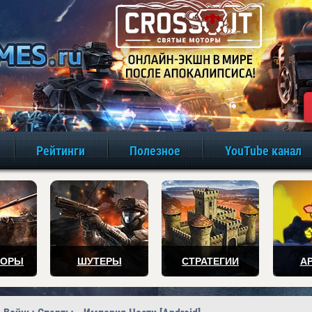
игры онлайн бе
Рейтинги
Полезное
YouTube канал
ТОРЫ
ШУТЕРЫ
СТРАТЕГИИ
А