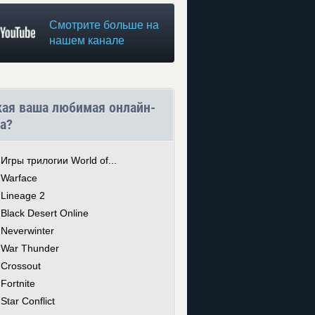
Смотрите больше на
нашем канале
кая ваша любимая онлайн-
а?
Игры трилогии World of...
Warface
Lineage 2
Black Desert Online
Neverwinter
War Thunder
Crossout
Fortnite
Star Conflict