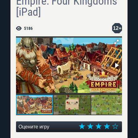
Empire: Four Kingdoms
[iPad]
12+
5186
Оцените игру