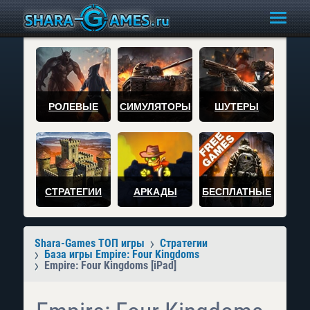
РОЛЕВЫЕ
СИМУЛЯТОРЫ
ШУТЕРЫ
СТРАТЕГИИ
АРКАДЫ
БЕСПЛАТНЫЕ
Shara-Games ТОП игры
Стратегии
База игры Empire: Four Kingdoms
Empire: Four Kingdoms [iPad]