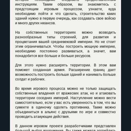
инструкциям. Таким образом, вы знакомитесь с
предстоящим игровым процессом, узнаете, куда
необходимо пойти и что сделать, строительство каких
зданий нужно в первую очередь, как создавать свое войско
и много других нюансов.
На собственных территориях можно возводить
разнообразные типы строений, для развития и
процветания вашей средневековой империи. Но не стоит
этим ограничиваться. Чтобы построить мощную империю,
необходимо постоянно развиваться, а значит, вам
понадобится все больше и больше ресурсов.
Для этого нужно расширять территории. В этом вам
поможет созданная армия. Расширение границ дает
возможность построить больше зданий и нанимать больше
солдат и рабочих.
Во время игрового процесса можно не только защищать
собственные владения от вражеских атак, но и атаковать
территории соседних империй. Наступление можно вести
самостоятельно, если у вас есть уверенность в том, что вы
сумеете в одиночку одолеть противника. Также можно
объединиться в альянс с друзьями по игре и совместно
проводить атакующие действия.
В данном игровом проекте разработчиками представлен
большой выбор вооружения. Вы также можете апгрейдить