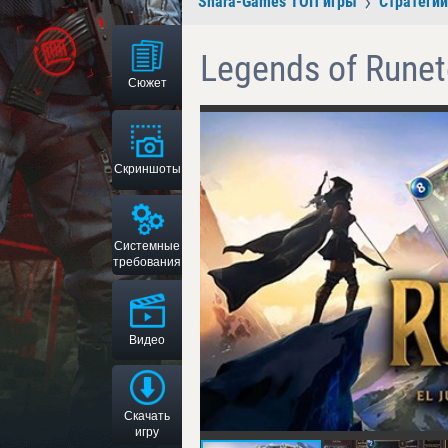
Shara-Games ТОП игры
Стратегии
Legends of Runet
Сюжет
Скриншоты
Системные
требования
Видео
Скачать
игру