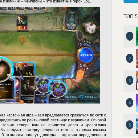
ые изюминки – чемпионы – это известные герои LoL.
ТОП 5
1
2
3
4
ная карточная игра – вам предлагается сражаться по сети с
 продвигаясь по рейтинговой лестнице к вершинам. Основой
5
– только теперь вам не придется долго и кропотливо
обы получить пятерку ненужных карт, и вы сами вольны
. В этом вам помогут джокеры – карточки определенного