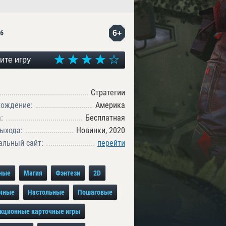
6+
6
ите игру
Стратегии
хождение:
Америка
:
Бесплатная
ыхода:
Новинки, 2020
льный сайт:
перейти
ные
Магия
Фэнтези
2D
чные
Настольные
Пошаговые
кционные карточные игры