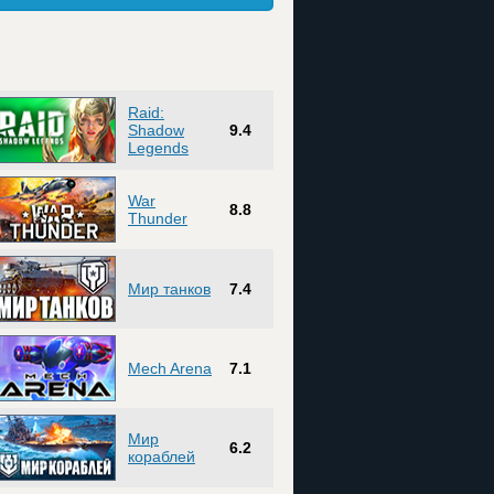
Raid:
Shadow
9.4
Legends
War
8.8
Thunder
Мир танков
7.4
Mech Arena
7.1
Мир
6.2
кораблей