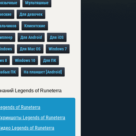
оязычные
Мультяшные
ческие
Для девочек
альчиков
Клиентские
иплеер
Для Android
Для iOS
indows
Для Mac OS
Windows 7
ws 8
Windows 10
Для ПК
лабых ПК
На планшет [Android]
наний Legends of Runeterra
egends of Runeterra
Скриншоты Legends of Runeterra
Видео Legends of Runeterra