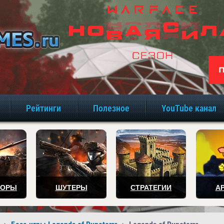
игры онлайн бе
Рейтинги
Полезное
YouTube канал
ТОРЫ
ШУТЕРЫ
СТРАТЕГИИ
А