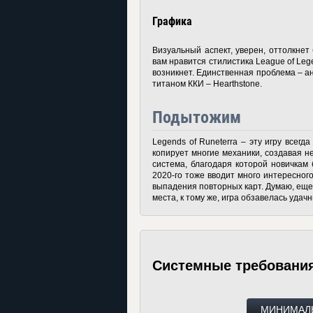
Графика
Визуальный аспект, уверен, оттолкнет
вам нравится стилистика League of Lege
возникнет. Единственная проблема – а
титаном ККИ – Hearthstone.
Подытожим
Legends of Runeterra – эту игру всегд
копирует многие механики, создавая н
система, благодаря которой новичкам 
2020-го тоже вводит много интересног
выпадения повторных карт. Думаю, еще 
места, к тому же, игра обзавелась уда
Системные требовани
МИНИМАЛ