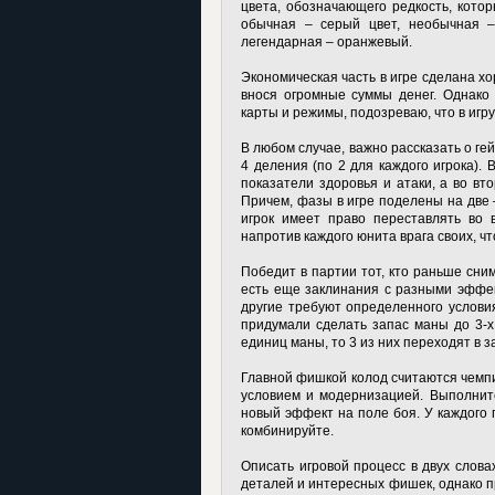
цвета, обозначающего редкость, кото
обычная – серый цвет, необычная –
легендарная – оранжевый.
Экономическая часть в игре сделана хор
внося огромные суммы денег. Однако 
карты и режимы, подозреваю, что в игру
В любом случае, важно рассказать о гей
4 деления (по 2 для каждого игрока).
показатели здоровья и атаки, а во вт
Причем, фазы в игре поделены на две
игрок имеет право переставлять во
напротив каждого юнита врага своих, ч
Победит в партии тот, кто раньше сни
есть еще заклинания с разными эффе
другие требуют определенного условия
придумали сделать запас маны до 3-х
единиц маны, то 3 из них переходят в 
Главной фишкой колод считаются чемпи
условием и модернизацией. Выполнит
новый эффект на поле боя. У каждого 
комбинируйте.
Описать игровой процесс в двух слова
деталей и интересных фишек, однако пр