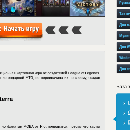
Русск
Такти
Для м
Начать игру
Мульт
Для W
Windo
Для с
екционная карточная игра от создателей League of Legends.
ы легендарной MTG, но переиначила их по-своему, создав
База з
terra
L
, но фанатам MOBA от Riot понравится, потому что карты