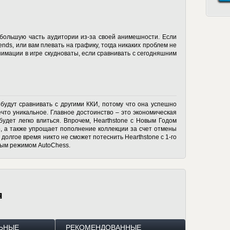
 большую часть аудитории из-за своей анимешности. Если
nds, или вам плевать на графику, тогда никаких проблем не
нимации в игре скудноваты, если сравнивать с сегодняшним
а будут сравнивать с другими ККИ, потому что она успешно
ечто уникальное. Главное достоинство – это экономическая
будет легко влиться. Впрочем, Hearthstone с Новым Годом
о, а также упрощает пополнение коллекции за счет отмены
долгое время никто не сможет потеснить Hearthstone с 1-го
чным режимом AutoChess.
я
ЬНЫЕ
РЕКОМЕНДОВАННЫЕ