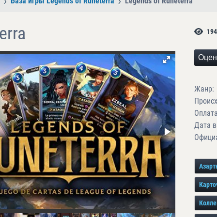
База игры Legends of Runeterra
Legends of Runeterra
erra
194
Оцен
Жанр:
Проис
Оплата
Дата в
Официа
Азарт
Карто
Колле