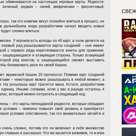
рые обмениваются на настоящие игровые карты. Редкости:
 зеленый, редкая – синий, мифическая – фиолетовый,
СВЕЖ
ошо, так что новички могут спокойно влиться в процесс, не
в дальнейшем, когда разработчики начнут вводить новые
 будет сложно влиться.
мплее. У игроков есть колоды по 40 карт, а поле делится на
 В первый ряд разыгрываются карты созданий – они имеют
орой с первого ряда перетягиваются юниты для сражения.
 – защищающаяся и атакующая сторона. Только атакующий
 второй ряд юнитов, а защищающийся сможет выставить
тобы блокировать урон по своей башни.
мет вражеской башне 20 прочности. Помимо карт созданий
ктами – некоторые можно разыгрывать в любой момент, а
. На розыгрыш карт тратится мана. Кстати, разработчики
 единиц. Иными словами, если у вас в раунде осталось 4
запас, который можно потратить в следующий ход.
оны – это карты легендарной редкости, которые обладают
е условие – чемпион повысит свой уровень и приобретет
героя условие собственное, так что внимательно читайте и
х очень сложно, потому что он включает в себя множество
о главные я рассказал. Что же касается режимов, то в игре