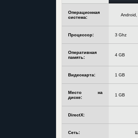
Операционная
Android,
система:
Процессор:
3 Ghz
Оперативная
4 GB
память:
Видеокарта:
1 GB
Место на
1 GB
диске:
DirectX:
Сеть:
Ш