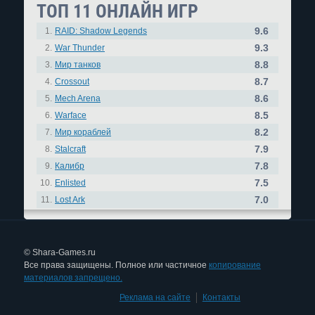
ТОП 11 ОНЛАЙН ИГР
9.6
1.
RAID: Shadow Legends
9.3
2.
War Thunder
8.8
3.
Мир танков
8.7
4.
Crossout
8.6
5.
Mech Arena
8.5
6.
Warface
8.2
7.
Мир кораблей
7.9
8.
Stalcraft
7.8
9.
Калибр
7.5
10.
Enlisted
7.0
11.
Lost Ark
© Shara-Games.ru
Все права защищены. Полное или частичное
копирование
материалов запрещено.
Реклама на сайте
|
Контакты