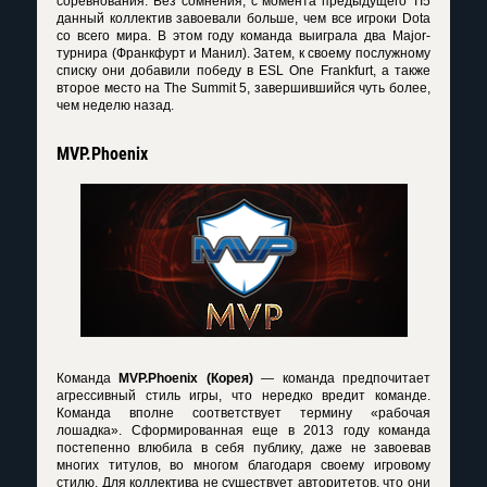
соревнования. Без сомнения, с момента предыдущего TI5
данный коллектив завоевали больше, чем все игроки Dota
со всего мира. В этом году команда выиграла два Major-
турнира (Франкфурт и Манил). Затем, к своему послужному
списку они добавили победу в ESL One Frankfurt, а также
второе место на The Summit 5, завершившийся чуть более,
чем неделю назад.
MVP.Phoenix
Команда
MVP.Phoenix (Корея)
— команда предпочитает
агрессивный стиль игры, что нередко вредит команде.
Команда вполне соответствует термину «рабочая
лошадка». Сформированная еще в 2013 году команда
постепенно влюбила в себя публику, даже не завоевав
многих титулов, во многом благодаря своему игровому
стилю. Для коллектива не существует авторитетов, что они