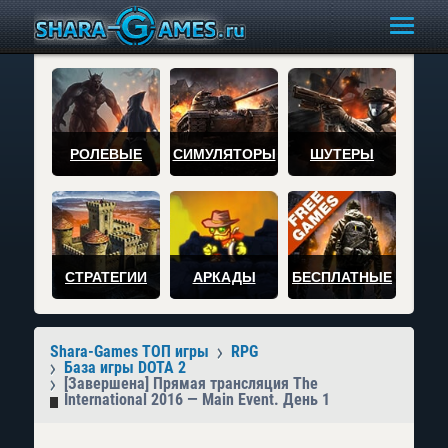
РОЛЕВЫЕ
СИМУЛЯТОРЫ
ШУТЕРЫ
СТРАТЕГИИ
АРКАДЫ
БЕСПЛАТНЫЕ
Shara-Games ТОП игры
RPG
База игры DOTA 2
[Завершена] Прямая трансляция The
International 2016 — Main Event. День 1