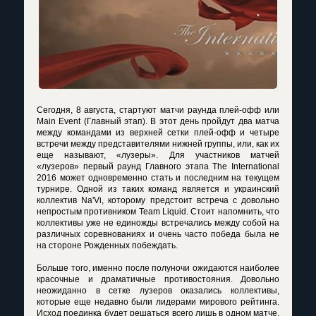
Сегодня, 8 августа, стартуют матчи раунда плей-офф или
Main Event (Главный этап). В этот день пройдут два матча
между командами из верхней сетки плей-офф и четыре
встречи между представителями нижней группы, или, как их
еще называют, «лузеры». Для участников матчей
«лузеров» первый раунд Главного этапа The International
2016 может одновременно стать и последним на текущем
турнире. Одной из таких команд является и украинский
коллектив Na'Vi, которому предстоит встреча с довольно
непростым противником Team Liquid. Стоит напомнить, что
коллективы уже не единожды встречались между собой на
различных соревнованиях и очень часто победа была не
на стороне Рожденных побеждать.
Больше того, именно после полуночи ожидаются наиболее
красочные и драматичные противостояния. Довольно
неожиданно в сетке лузеров оказались коллективы,
которые еще недавно были лидерами мирового рейтинга.
Исход поединка будет решаться всего лишь в одном матче,