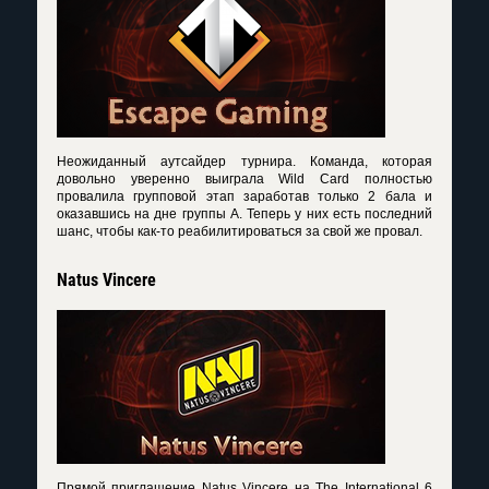
Неожиданный аутсайдер турнира. Команда, которая
довольно уверенно выиграла Wild Card полностью
провалила групповой этап заработав только 2 бала и
оказавшись на дне группы A. Теперь у них есть последний
шанс, чтобы как-то реабилитироваться за свой же провал.
Natus Vincere
Прямой приглашение Natus Vincere на The International 6