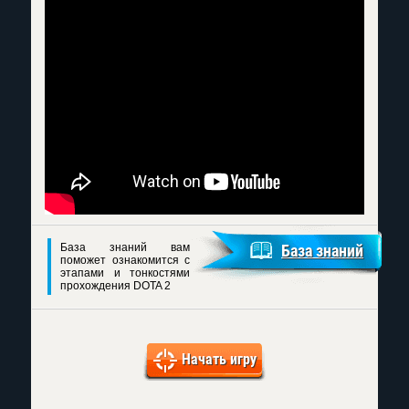
База знаний вам
База знаний
поможет ознакомится с
этапами и тонкостями
прохождения DOTA 2
Начать игру