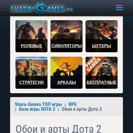
РОЛЕВЫЕ
СИМУЛЯТОРЫ
ШУТЕРЫ
СТРАТЕГИИ
АРКАДЫ
БЕСПЛАТНЫЕ
Shara-Games ТОП игры
RPG
База игры DOTA 2
Обои и арты Дота 2
Обои и арты Дота 2