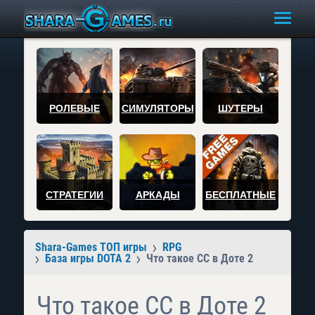
РОЛЕВЫЕ
СИМУЛЯТОРЫ
ШУТЕРЫ
СТРАТЕГИИ
АРКАДЫ
БЕСПЛАТНЫЕ
Shara-Games ТОП игры
RPG
База игры DOTA 2
Что такое СС в Доте 2
Что такое СС в Доте 2