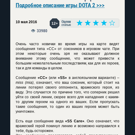
Подробное описание игры DOTA 2 >>>
10 мая 2016
12+
33980
Очень часто новички во время игры на карте видят
сообщения типа «СС» от союзников в игровом чате. При
этом некоторые очень зря не оказывают должное
внимание этому сообщению, что может привести к
большим нежелательным последствиям, как для их героев,
так и для команды в целом.
Сообщение
«СС»
(или
«SS»
в англоязычном варианте) –
miss (mia)
, означает, что ваш союзник, который стоит на
линии потерял своего оппонента, вражеского героя, из
виду. Это случается по причине того, что соперник решил
уйти со своей линии, скорее всего для нападения с каким-
то другим героем на одного из ваших. Если пропускать
такие сообщения, то один из ваших героев может быть
уничтожен.
Есть еще сообщение вида
«SS Care»
. Оно означает, что
вражеский герой покинул линию и возможно направился к
тебе, будь осторожен.