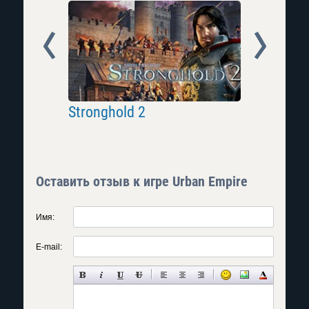
Prev
Next
Stronghold 2
Planet C
Оставить отзыв к игре Urban Empire
Имя:
E-mail: