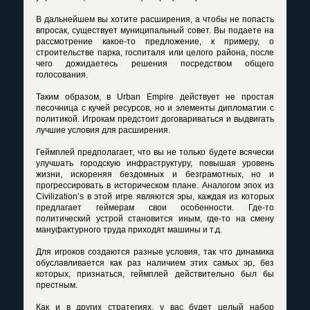
В дальнейшем вы хотите расширения, а чтобы не попасть
впросак, существует муниципальный совет. Вы подаете на
рассмотрение какое-то предложение, к примеру, о
строительстве парка, госпиталя или целого района, после
чего дожидаетесь решения посредством общего
голосования.
Таким образом, в Urban Empire действует не простая
песочница с кучей ресурсов, но и элементы дипломатии с
политикой. Игрокам предстоит договариваться и выдвигать
лучшие условия для расширения.
Геймплей предполагает, что вы не только будете всячески
улучшать городскую инфраструктуру, повышая уровень
жизни, искореняя бездомных и безграмотных, но и
прогрессировать в историческом плане. Аналогом эпох из
Civilization’s в этой игре являются эры, каждая из которых
предлагает геймерам свои особенности. Где-то
политический устрой становится иным, где-то на смену
мануфактурного труда приходят машины и т.д.
Для игроков создаются разные условия, так что динамика
обуславливается как раз наличием этих самых эр, без
которых, признаться, геймплей действительно был бы
престным.
Как и в других стратегиях, у вас будет целый набор