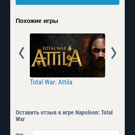
Похожие игры
Prev
Next
l
Total War: Attila
Total Wa
Оставить отзыв к игре Napoleon: Total
War
Имя: