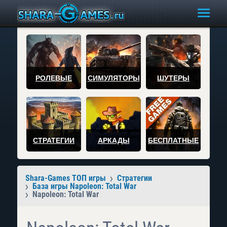
РОЛЕВЫЕ
СИМУЛЯТОРЫ
ШУТЕРЫ
СТРАТЕГИИ
АРКАДЫ
БЕСПЛАТНЫЕ
Shara-Games ТОП игры
Стратегии
База игры Napoleon: Total War
Napoleon: Total War