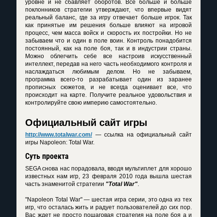
уровне и не сбавляет оборотов. Все больше и больше
поклонников стратегии утверждают, что впервые видят
реальный баланс, где за игру отвечает больше игрок. Так
как принятые им решения больше влияют на игровой
процесс, чем масса войск и скорость их постройки. Но не
забываем что и один в поле воин. Контроль понадобится
постоянный, как на поле боя, так и в индустрии страны.
Можно облегчить себе все настроив искусственный
интеллект, передав на него часть необходимого контроля и
наслаждаться любимым делом. Но не забываем,
программа всего-то разрабатывает один из заранее
прописных сюжетов, и не всегда оценивает все, что
происходит на карте. Получите реальное удовольствия и
контролируйте свою империю самостоятельно.
Официальный сайт игры
http://www.totalwar.com/
— ссылка на официальный сайт
игры Napoleon: Total War.
Суть проекта
SEGA снова нас порадовала, вводя мультиплет для хорошо
известных нам игр, 23 февраля 2010 года вышла шестая
часть знаменитой стратегии
"Total War"
.
"Napoleon Total War" — шестая игра серии, это одна из тех
игр, что осталась жить и радует пользователей до сих пор.
Вас ждет не просто пошаговая стратегия на поле боя а и