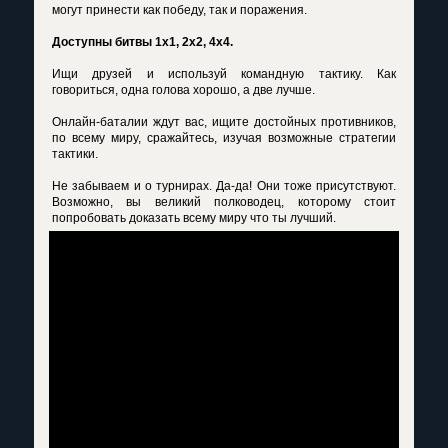
могут принести как победу, так и поражения.
Доступны битвы 1х1, 2х2, 4х4.
Ищи друзей и используй командную тактику. Как
говориться, одна голова хорошо, а две лучше.
Онлайн-баталии ждут вас, ищите достойных противников,
по всему миру, сражайтесь, изучая возможные стратегии
тактики.
Не забываем и о турнирах. Да-да! Они тоже присутствуют.
Возможно, вы великий полководец, которому стоит
попробовать доказать всему миру что ты лучший.