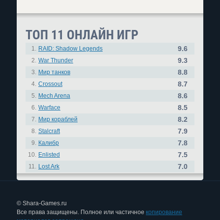
ТОП 11 ОНЛАЙН ИГР
9.6
1.
RAID: Shadow Legends
9.3
2.
War Thunder
8.8
3.
Мир танков
8.7
4.
Crossout
8.6
5.
Mech Arena
8.5
6.
Warface
8.2
7.
Мир кораблей
7.9
8.
Stalcraft
7.8
9.
Калибр
7.5
10.
Enlisted
7.0
11.
Lost Ark
© Shara-Games.ru
Все права защищены. Полное или частичное
копирование