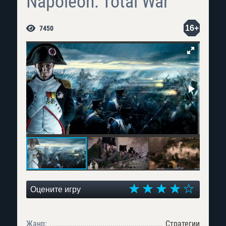
Napoleon: Total War
16+
7450
Оцените игру
Жанр:
Стратегии