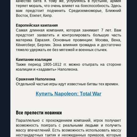
качество битв. К тому же, углубляясь в пустыню, армия
теряет мораль, что очень влияет на боеспособность. Здесь
вам предстоит подчинить Средиземноморье, Ближний
Восток, Египет, Кипр.
Европейская кампания
Самая длинная компания, которая занимает 7 лет. Вам
предстоит захватить и контролировать большую часть
материка Евразия. Основные провинции: Москва, Вена,
Кёнигсберг, Берлин. Зона влияния громадна и достаточно
тяжело удержать ее без мятежей и военных стычек.
Кампании коалиции
Также период 1805-1812 гг. можно отыграть на стороне
коалиции и «задавить» Наполеона.
Сражения Наполеона
Отдельной частью игры идут известные битвы тех времен.
Купить Napoleon: Total War
Все прелести новинки
Параллельно с прохождением компаний, игрок получает
возможность поиграть с реальными людьми и получить
массу впечатлений. Есть возможность использовать массу
нестандартных тактик и неожиданных приказов, которые