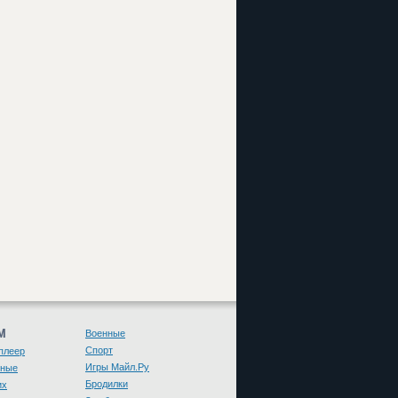
М
Военные
Спорт
плеер
Игры Майл.Ру
чные
Бродилки
их