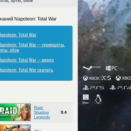
шоты, арты, обои
наний Napoleon: Total War
apoleon: Total War
Napoleon: Total War — скриншоты,
арты, обои
Napoleon: Total War — видео
apoleon: Total War скачать
Raid:
Shadow
9.4
Legends