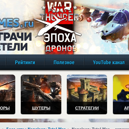
игры онлайн бе
Рейтинги
Полезное
YouTube канал
ТОРЫ
ШУТЕРЫ
СТРАТЕГИИ
А