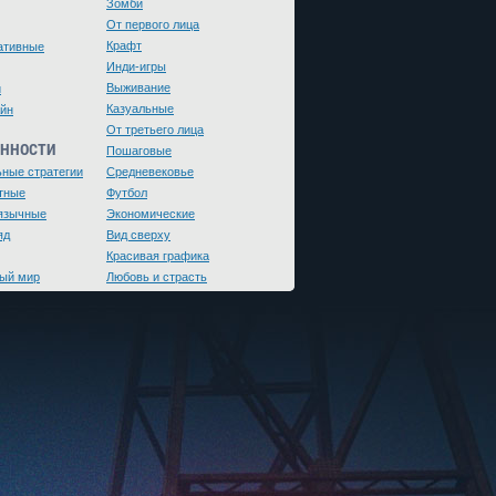
Зомби
От первого лица
Крафт
ативные
Инди-игры
Выживание
и
Казуальные
йн
От третьего лица
ЕННОСТИ
Пошаговые
ьные стратегии
Средневековье
тные
Футбол
язычные
Экономические
яд
Вид сверху
Красивая графика
ый мир
Любовь и страсть