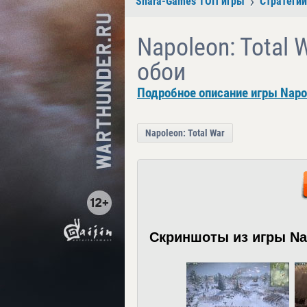
Shara-Games ТОП игры
Стратегии
Napoleon: Total 
обои
Подробное описание игры Napol
Napoleon: Total War
Скриншоты из игры Nap