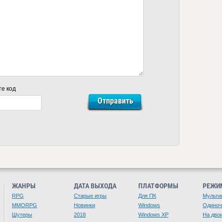
те код
ЖАНРЫ
ДАТА ВЫХОДА
ПЛАТФОРМЫ
РЕЖИ
RPG
Старые игры
Для ПК
Мульти
MMORPG
Новинки
Windows
Одино
Шутеры
2018
Windows XP
На дво