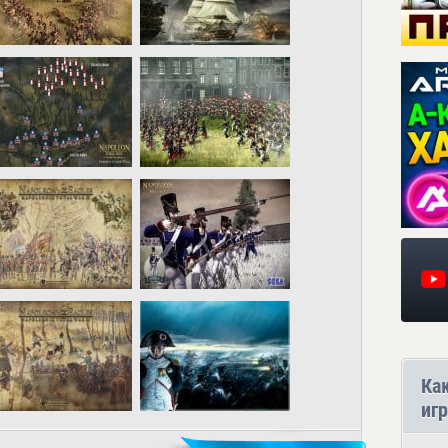
Ка
игр