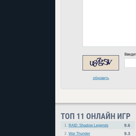
Введи
обновить
ТОП 11 ОНЛАЙН ИГР
9.6
1.
RAID: Shadow Legends
9.3
2.
War Thunder