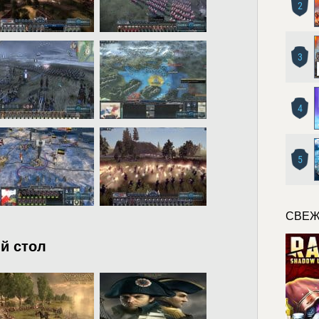
2
3
4
5
СВЕЖ
й стол