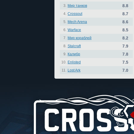
8.8
3.
Мир танков
8.7
4.
Crossout
8.6
5.
Mech Arena
8.5
6.
Warface
8.2
7.
Мир кораблей
7.9
8.
Stalcraft
7.8
9.
Калибр
7.5
10.
Enlisted
7.0
11.
Lost Ark