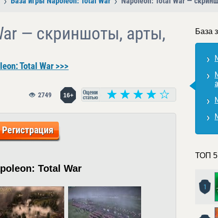
База игры Napoleon: Total War
Napoleon: Total War — скрин
War — скриншоты, арты,
База з
N
eon: Total War >>>
2749
16+
N
Регистрация
ТОП 5
oleon: Total War
1