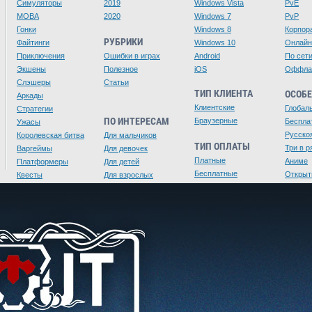
Симуляторы
2019
Windows Vista
PvE
MOBA
2020
Windows 7
PvP
Гонки
Windows 8
Корпор
РУБРИКИ
Файтинги
Windows 10
Онлайн
Приключения
Ошибки в играх
Android
По сет
Экшены
Полезное
iOS
Оффла
Слэшеры
Статьи
ТИП КЛИЕНТА
ОСОБ
Аркады
Клиентские
Глобал
Стратегии
ПО ИНТЕРЕСАМ
Браузерные
Беспла
Ужасы
Русско
Королевская битва
Для мальчиков
ТИП ОПЛАТЫ
Три в р
Варгеймы
Для девочек
Платные
Аниме
Платформеры
Для детей
Бесплатные
Открыт
Квесты
Для взрослых