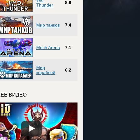
War
8.8
Thunder
Мир танков
7.4
Mech Arena
7.1
Мир
6.2
кораблей
ЕЕ ВИДЕО