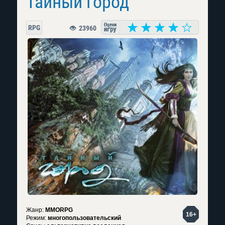
Тайный город
RPG
23960
Жанр:
MMORPG
16+
Режим:
многопользовательский