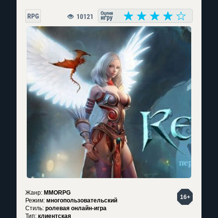
RPG
10121
Жанр:
MMORPG
16+
Режим:
многопользовательский
Стиль:
ролевая онлайн-игра
Тип:
клиентская