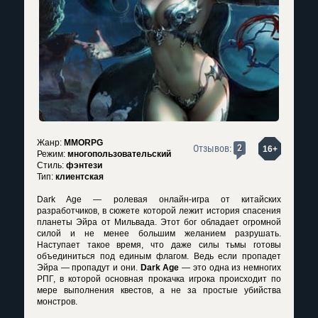
Жанр:
MMORPG
2
Отзывов:
16+
Режим:
многопользовательский
Стиль:
фэнтези
Тип:
клиентская
Dark Age — ролевая онлайн-игра от китайских
разработчиков, в сюжете которой лежит история спасения
планеты Эйра от Мильвада. Этот бог обладает огромной
силой и не менее большим желанием разрушать.
Наступает такое время, что даже силы тьмы готовы
объединиться под единым флагом. Ведь если пропадет
Эйра — пропадут и они.
Dark Age
— это одна из немногих
РПГ, в которой основная прокачка игрока происходит по
мере выполнения квестов, а не за простые убийства
монстров.