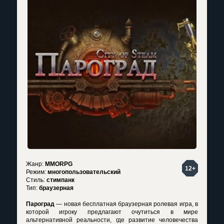
Жанр:
MMORPG
12+
Режим:
многопользовательский
Стиль:
стимпанк
Тип:
браузерная
Пароград
— новая бесплатная браузерная ролевая игра, в
которой игроку предлагают очутиться в мире
альтернативной реальности, где развитие человечества