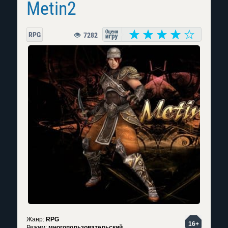
Metin2
RPG
7282
Жанр:
RPG
16+
Режим:
многопользовательский