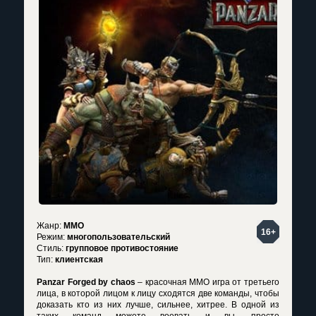
Жанр:
MMO
16+
Режим:
многопользовательский
Стиль:
групповое противостояние
Тип:
клиентская
Panzar Forged by chaos
– красочная MMO игра от третьего
лица, в которой лицом к лицу сходятся две команды, чтобы
доказать кто из них лучше, сильнее, хитрее. В одной из