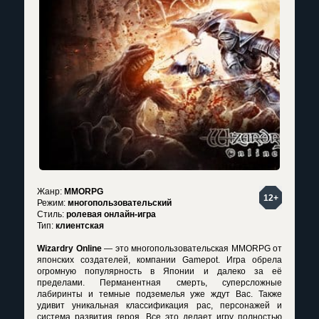
Жанр:
MMORPG
12+
Режим:
многопользовательский
Стиль:
ролевая онлайн-игра
Тип:
клиентская
Wizardry Online
— это многопользовательская MMORPG от
японских создателей, компании Gamepot. Игра обрела
огромную популярность в Японии и далеко за её
пределами. Перманентная смерть, суперсложные
лабиринты и темные подземелья уже ждут Вас. Также
удивит уникальная классификация рас, персонажей и
система развития героя. Все это делает игру полностью