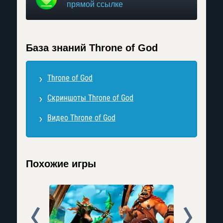
прямой ссылке
База знаний Throne of God
Throne of God
Скриншоты Throne of God
Видео Throne of God
Похожие игры
Prev
Next