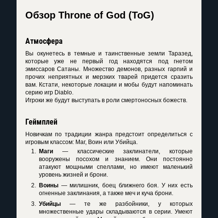
Обзор Throne of God (ToG)
Атмосфера
Вы окунетесь в темные и таинственные земли Таразед,
которые уже не первый год находятся под гнетом
эмиссаров Сатаны. Множество демонов, разных гарпий и
прочих неприятных и мерзких тварей придется сразить
вам. Кстати, некоторые локации и мобы будут напоминать
серию игр Diablo.
Игроки же будут выступать в роли смертоносных божеств.
Геймплей
Новичкам по традиции жанра предстоит определиться с
игровым классом: Маг, Воин или Убийца.
Маги
— классические заклинатели, которые
вооружены посохом и знанием. Они постоянно
атакуют мощными спеллами, но имеют маленький
уровень жизней и брони.
Воины
— милишник, боец ближнего боя. У них есть
огненные заклинания, а также меч и куча брони.
Убийцы
— те же разбойники, у которых
множественные удары складываются в серии. Умеют