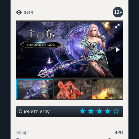
12+
2614
Оцените игру
Жанр:
RPG