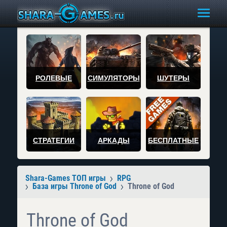
РОЛЕВЫЕ
СИМУЛЯТОРЫ
ШУТЕРЫ
СТРАТЕГИИ
АРКАДЫ
БЕСПЛАТНЫЕ
Shara-Games ТОП игры
RPG
База игры Throne of God
Throne of God
Throne of God