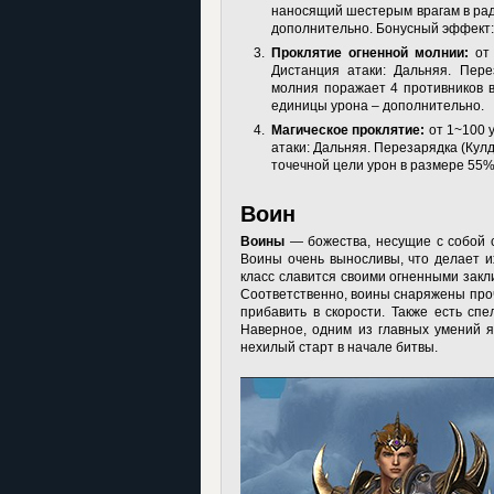
наносящий шестерым врагам в ради
дополнительно. Бонусный эффект:
Проклятие огненной молнии:
от 
Дистанция атаки: Дальняя. Перез
молния поражает 4 противников в
единицы урона – дополнительно.
Магическое проклятие:
от 1~100 у
атаки: Дальняя. Перезарядка (Кулд
точечной цели урон в размере 55%
Воин
Воины
— божества, несущие с собой св
Воины очень выносливы, что делает 
класс славится своими огненными закли
Соответственно, воины снаряжены проч
прибавить в скорости. Также есть сп
Наверное, одним из главных умений я
нехилый старт в начале битвы.