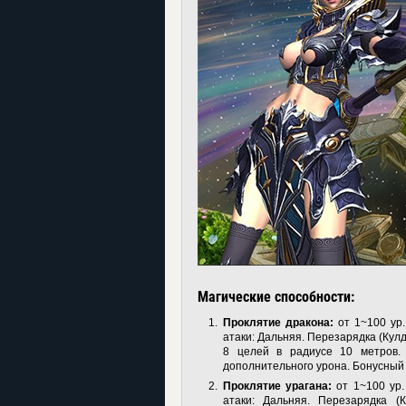
Магические способности:
Проклятие дракона:
от 1~100 ур.
атаки: Дальняя. Перезарядка (Кулд
8 целей в радиусе 10 метров.
дополнительного урона. Бонусный
Проклятие урагана:
от 1~100 ур.
атаки: Дальняя. Перезарядка (К