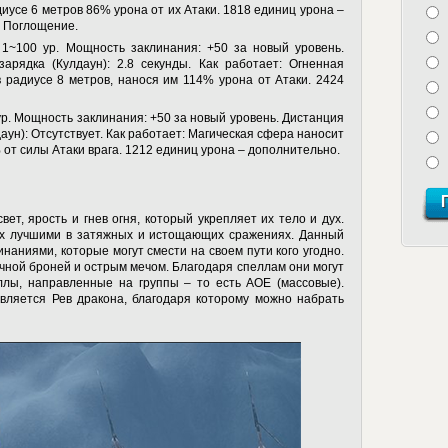
усе 6 метров 86% урона от их Атаки. 1818 единиц урона –
 Поглощение.
1~100 ур. Мощность заклинания: +50 за новый уровень.
арядка (Кулдаун): 2.8 секунды. Как работает: Огненная
 радиусе 8 метров, нанося им 114% урона от Атаки. 2424
р. Мощность заклинания: +50 за новый уровень. Дистанция
аун): Отсутствует. Как работает: Магическая сфера наносит
 от силы Атаки врага. 1212 единиц урона – дополнительно.
ет, ярость и гнев огня, который укрепляет их тело и дух.
их лучшими в затяжных и истощающих сражениях. Данный
наниями, которые могут смести на своем пути кого угодно.
ной броней и острым мечом. Благодаря спеллам они могут
еллы, направленные на группы – то есть
AOE
(массовые).
вляется Рев дракона, благодаря которому можно набрать