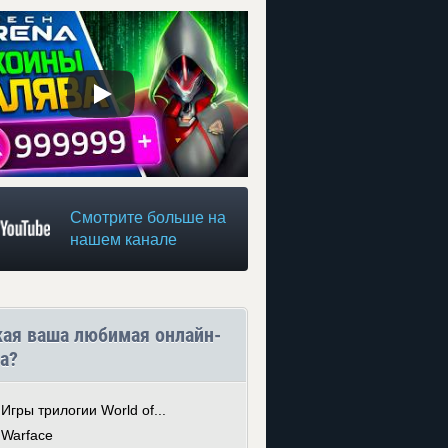
Смотрите больше на
нашем канале
кая ваша любимая онлайн-
а?
Игры трилогии World of...
Warface