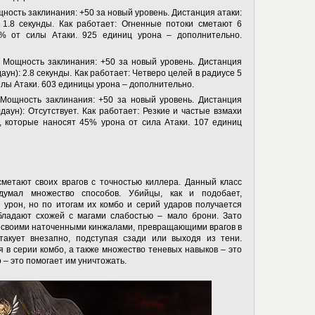
щность заклинания: +50 за новый уровень. Дистанция атаки:
 1.8 секунды. Как работает: Огненные потоки сметают 6
% от силы Атаки. 925 единиц урона – дополнительно.
 Мощность заклинания: +50 за новый уровень. Дистанция
аун): 2.8 секунды. Как работает: Четверо целей в радиусе 5
лы Атаки. 603 единицы урона – дополнительно.
Мощность заклинания: +50 за новый уровень. Дистанция
даун): Отсутствует. Как работает: Резкие и частые взмахи
 которые наносят 45% урона от сила Атаки. 107 единиц
метают своих врагов с точностью киллера. Данный класс
думал множество способов. Убийцы, как и подобает,
урон, но по итогам их комбо и серий ударов получается
ладают схожей с магами слабостью – мало брони. Зато
т своими наточенными кинжалами, превращающими врагов в
акует внезапно, подступая сзади или выходя из тени.
в серии комбо, а также множество теневых навыков – это
 – это помогает им уничтожать.