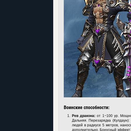
Воинские способности:
Рев дракона:
от 1~100 ур. Мощно
Дальняя. Перезарядка (Кулдаун):
людей в радиусе 5 метров, нанос
дополнительно. Бонусный эффект: