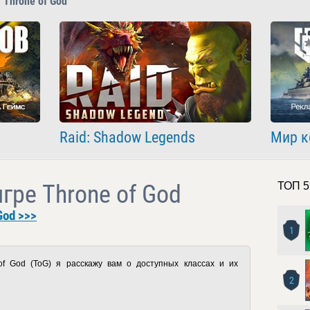
 Throne of God
Raid: Shadow Legends
Мир к
гре Throne of God
ТОП 5
God >>>
1
of
God
(
ToG
) я расскажу вам о доступных классах и их
2