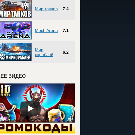
Мир танков
7.4
Mech Arena
7.1
Мир
6.2
кораблей
ЕЕ ВИДЕО