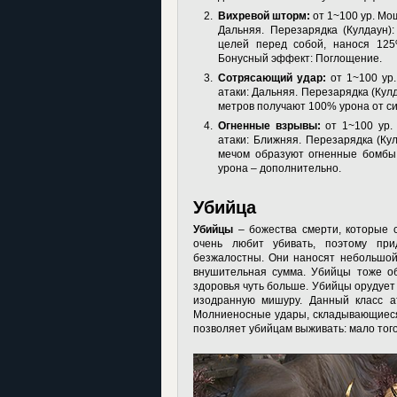
Вихревой шторм:
от 1~100 ур. Мо
Дальняя. Перезарядка (Кулдаун):
целей перед собой, нанося 125
Бонусный эффект: Поглощение.
Сотрясающий удар:
от 1~100 ур.
атаки: Дальняя. Перезарядка (Кулд
метров получают 100% урона от си
Огненные взрывы:
от 1~100 ур. 
атаки: Ближняя. Перезарядка (Кул
мечом образуют огненные бомбы,
урона – дополнительно.
Убийца
Убийцы
– божества смерти, которые с
очень любит убивать, поэтому при
безжалостны. Они наносят небольшой 
внушительная сумма. Убийцы тоже об
здоровья чуть больше. Убийцы орудуе
изодранную мишуру. Данный класс ат
Молниеносные удары, складывающиеся 
позволяет убийцам выживать: мало того