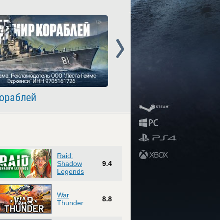
Next
ораблей
Crossout
Raid:
Shadow
9.4
Legends
War
8.8
Thunder