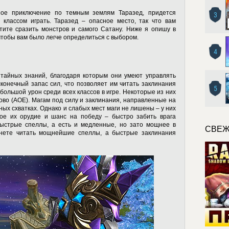
ное приключение по темным землям Таразед, придется
3
 классом играть. Таразед – опасное место, так что вам
тите сразить монстров и самого Сатану. Ниже я опишу в
чтобы вам было легче определиться с выбором.
4
тайных знаний, благодаря которым они умеют управлять
конечный запас сил, что позволяет им читать заклинания
5
большой урон среди всех классов в игре. Некоторые из них
ово (
AOE
). Магам под силу и заклинания, направленные на
ных схватках. Однако и слабых мест маги не лишены – у них
ное их орудие и шанс на победу – быстро забить врага
быстрые спеллы, а есть и медленные, но зато мощнее в
СВЕЖ
чнете читать мощнейшие спеллы, а быстрые заклинания