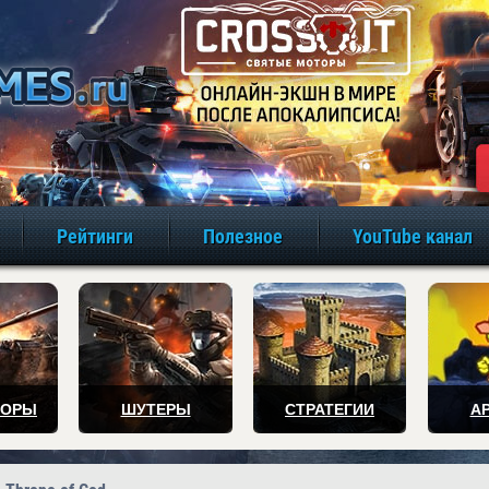
игры онлайн бе
Рейтинги
Полезное
YouTube канал
ТОРЫ
ШУТЕРЫ
СТРАТЕГИИ
А