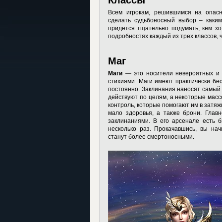
Всем игрокам, решившимся на опас
сделать судьбоносный выбор – каким
придется тщательно подумать, кем хо
подробностях каждый из трех классов, 
Маг
Маги
— это носители невероятных и 
стихиями. Маги имеют практически бес
постоянно. Заклинания наносят самый 
действуют по целям, а некоторые масс
контроль, которые помогают им в затяж
мало здоровья, а также брони. Глав
заклинаниями. В его арсенале есть 
несколько раз. Прокачавшись, вы на
станут более смертоносными.