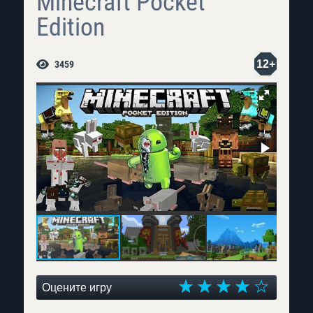
Minecraft Pocket
Edition
12+
3459
Оцените игру