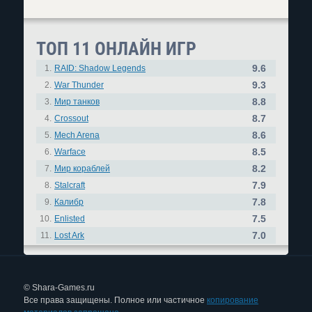
ТОП 11 ОНЛАЙН ИГР
9.6
1.
RAID: Shadow Legends
9.3
2.
War Thunder
8.8
3.
Мир танков
8.7
4.
Crossout
8.6
5.
Mech Arena
8.5
6.
Warface
8.2
7.
Мир кораблей
7.9
8.
Stalcraft
7.8
9.
Калибр
7.5
10.
Enlisted
7.0
11.
Lost Ark
© Shara-Games.ru
Все права защищены. Полное или частичное
копирование