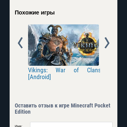
Похожие игры
Prev
Next
Великая
Vikings: War of Clans
Demon Sl
[Android]
Оставить отзыв к игре Minecraft Pocket
Edition
Имя: