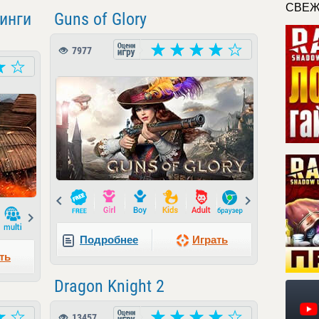
СВЕЖ
инги
Guns of Glory
7977
Prev
Next
Next
Подробнее
Играть
ть
Dragon Knight 2
13457