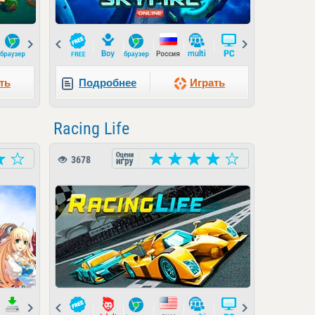
Next
Prev
Next
ть
Подробнее
Играть
Racing Life
3678
Next
Prev
Next