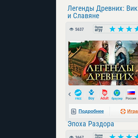
Легенды Древних: Вик
и Славяне
5637
Prev
Подробнее
Игра
Эпоха Раздора
3667