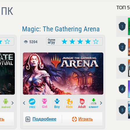
 ПК
ТОП 5
1
Magic: The Gathering Arena
5204
2
3
4
Next
Prev
Next
5
ть
Подробнее
Играть