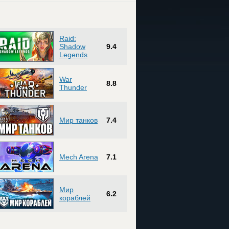
Raid:
Shadow
9.4
Legends
War
8.8
Thunder
Мир танков
7.4
Mech Arena
7.1
Мир
6.2
кораблей