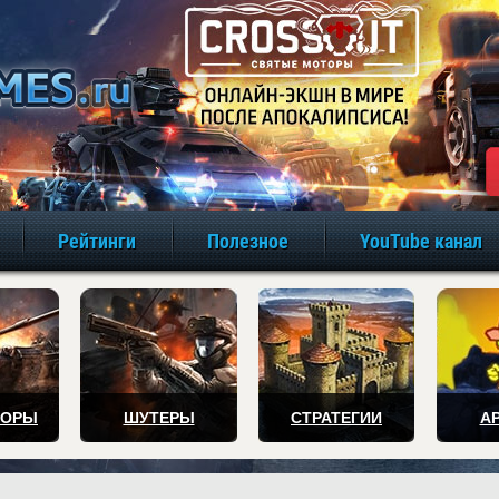
игры онлайн бе
Рейтинги
Полезное
YouTube канал
ТОРЫ
ШУТЕРЫ
СТРАТЕГИИ
А