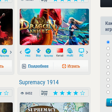
Ка
игр
Next
Prev
Next
ть
Подробнее
Играть
Supremacy 1914
8452