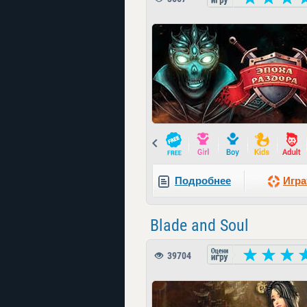
Prev
Подробнее
Игра
Blade and Soul
39704