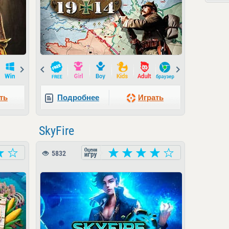
Next
Prev
Next
ть
Подробнее
Играть
SkyFire
5832