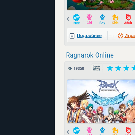
Prev
Подробнее
Игра
Ragnarok Online
19350
Prev