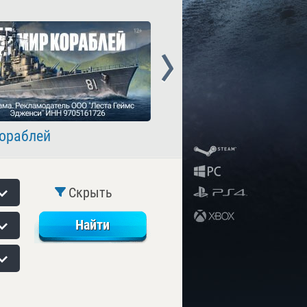
Next
ораблей
Crossout
Скрыть