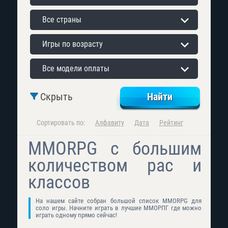
Все страны
Игры по возрасту
Все модели оплаты
Скрыть
Сортировать по:
Алфавиту
Дата
Рейтинг
MMORPG с большим
количеством рас и
классов
На нашем сайте собран большой список MMORPG для
соло игры. Начните играть в лучшие ММОРПГ где можно
играть одному прямо сейчас!