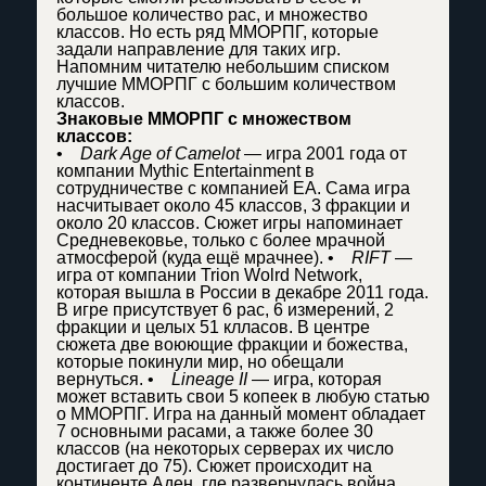
большое количество рас, и множество
классов. Но есть ряд ММОРПГ, которые
задали направление для таких игр.
Напомним читателю небольшим списком
лучшие ММОРПГ с большим количеством
классов.
Знаковые ММОРПГ c множеством
классов:
•
Dark Age of Camelot
— игра 2001 года от
компании Mythic Entertainment в
сотрудничестве с компанией EA. Сама игра
насчитывает около 45 классов, 3 фракции и
около 20 классов. Сюжет игры напоминает
Средневековье, только с более мрачной
атмосферой (куда ещё мрачнее). •
RIFT
—
игра от компании Trion Wolrd Network,
которая вышла в России в декабре 2011 года.
В игре присутствует 6 рас, 6 измерений, 2
фракции и целых 51 клласов. В центре
сюжета две воюющие фракции и божества,
которые покинули мир, но обещали
вернуться. •
Lineage II
— игра, которая
может вставить свои 5 копеек в любую статью
о ММОРПГ. Игра на данный момент обладает
7 основными расами, а также более 30
классов (на некоторых серверах их число
достигает до 75). Сюжет происходит на
континенте Аден, где развернулась война