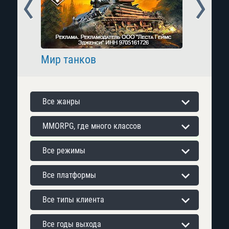
Prev
Next
Мир танков
Raid: 
Все жанры
MMORPG, где много классов
Все режимы
Все платформы
Все типы клиента
Все годы выхода