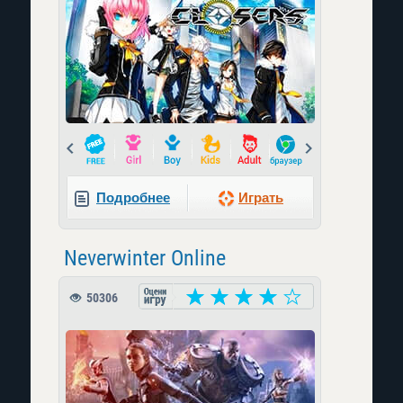
Prev
Next
Подробнее
Играть
Neverwinter Online
50306