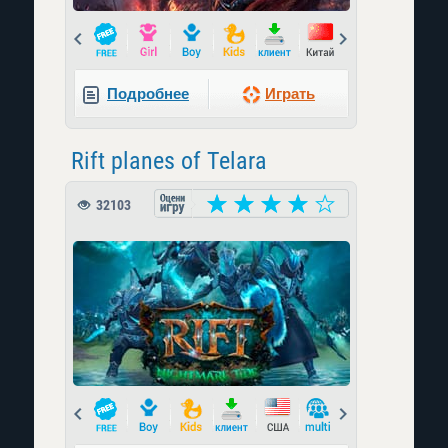
Prev
Next
Подробнее
Играть
Rift planes of Telara
32103
Prev
Next