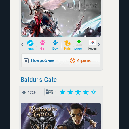
Prev
Next
Подробнее
Играть
Baldur's Gate
1729