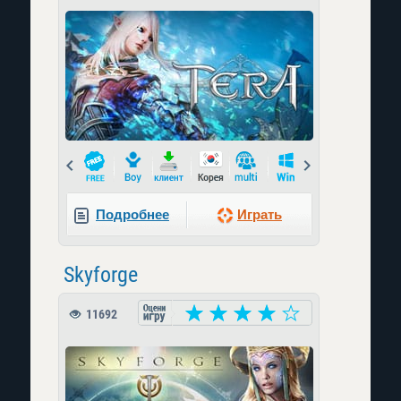
Prev
Next
Подробнее
Играть
Skyforge
11692