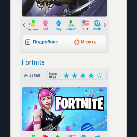
Prev
Next
Подробнее
Играть
Fortnite
41585