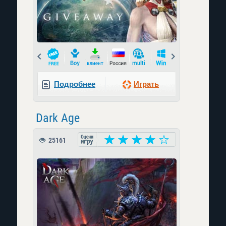
Prev
Next
Подробнее
Играть
Dark Age
25161