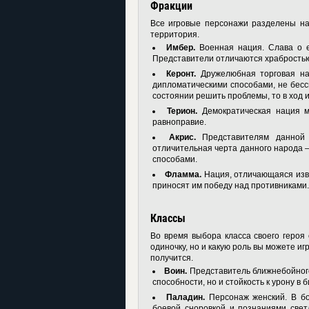
Фракции
Все игровые персонажи разделены на 
территория.
Имбер.
Военная нация. Слава о е
Представители отличаются храбростью
Керонт.
Дружелюбная торговая на
дипломатическими способами, не бес
состоянии решить проблемы, то в ход 
Терион.
Демократическая нация м
равноправие.
Акрис.
Представителям данной 
отличительная черта данного народа –
способами.
Фламма.
Нация, отличающаяся изв
приносят им победу над противниками.
Классы
Во время выбора класса своего героя 
одиночку, но и какую роль вы можете иг
получится.
Воин.
Представитель ближнебойного
способности, но и стойкость к урону в 
Паладин.
Персонаж женский. В бо
боевой сноровкой и познаниями свет