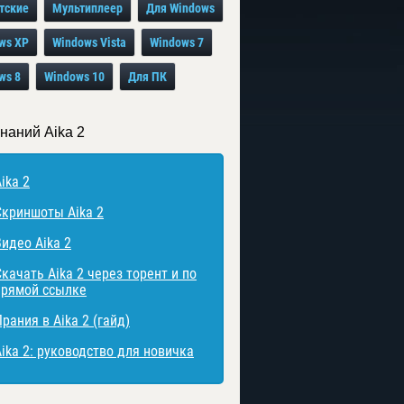
тские
Мультиплеер
Для Windows
ws XP
Windows Vista
Windows 7
ws 8
Windows 10
Для ПК
наний Aika 2
ika 2
Скриншоты Aika 2
Видео Аika 2
Скачать Аika 2 через торент и по
прямой ссылке
рания в Аika 2 (гайд)
Аika 2: руководство для новичка