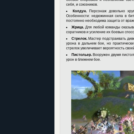
себя, и союзников.
Колдун.
Персонаж довольно хруп
Особенности: недюжинная сила в бит
постоянно необходима защита от враже
Жрица.
Для любой команды оказыва
соратников и усиление их боевых спос
Стрелок.
Мастер подстраивать диве
урона в дальнем бое, но практическ
стрелок увеличивает вероятность свое
Пистольер.
Вооружен двумя пистол
урон в ближнем бое.