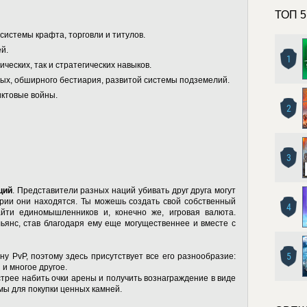
ТОП 5
системы крафта, торговли и титулов.
й.
1
ческих, так и стратегических навыков.
ых, обширного бестиария, развитой системы подземелий.
иктовые войны.
2
3
ций
. Представители разных наций убивать друг друга могут
ории они находятся. Ты можешь создать свой собственный
4
айти единомышленников и, конечно же, игровая валюта.
ьянс, став благодаря ему еще могущественнее и вместе с
5
ну PvP, поэтому здесь присутствует все его разнообразие:
 и многое другое.
трее набить очки арены и получить вознаграждение в виде
мы для покупки ценных камней.