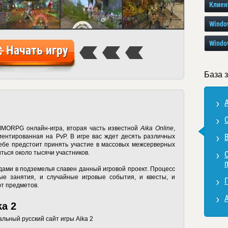
Клиен
Windo
Windo
Начать игру
База з
A
MORPG онлайн-игра, вторая часть известной
Aika Online
,
ентированная на PvP. В игре вас ждет десять различных
ебе предстоит принять участие в массовых межсерверных
ться около тысячи участников.
ами в подземелья славен данный игровой проект. Процесс
ые занятия, и случайные игровые события, и квесты, и
П
фт предметов.
a 2
льный русский сайт игры Aika 2