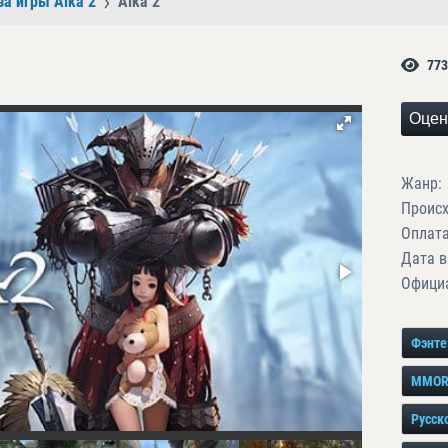
за игры Aika 2
Aika 2
773
Оцен
Жанр:
Проис
Оплата
Дата в
Официа
Фэнте
MMORP
Русск