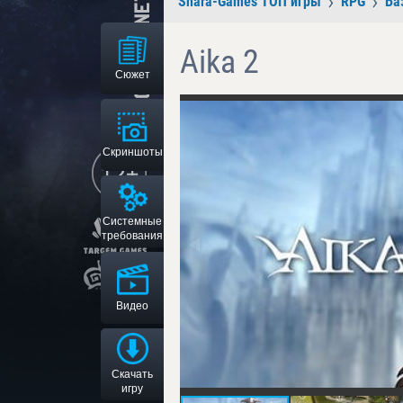
Shara-Games ТОП игры
RPG
Ба
Aika 2
Сюжет
Скриншоты
Системные
требования
Видео
Скачать
игру