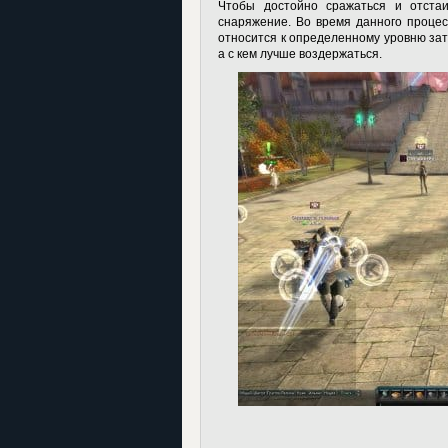
Чтобы достойно сражаться и отстаи
снаряжение. Во время данного проце
относится к определенному уровню зато
а с кем лучше воздержаться.