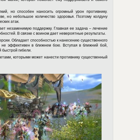
кий, но способен наносить огромный урон противнику.
ве, но небольшое количество здоровья. Поэтому колдуну
ских атак.
ет незаменимую поддержку. Главная ее задача – лечение
обностей. В связке с воином дает невероятные результаты.
рсии. Обладает способностью к нанесению существенного
и не эффективен в ближнем бою. Вступая в ближний бой,
й быстрой гибели.
етами, которыми может нанести противнику существенный