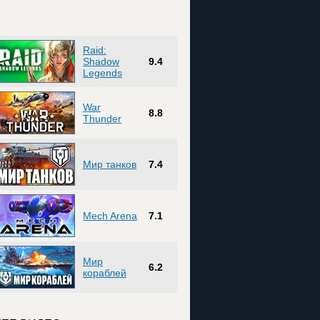
Raid:
Shadow
9.4
Legends
War
8.8
Thunder
Мир танков
7.4
Mech Arena
7.1
Мир
6.2
кораблей