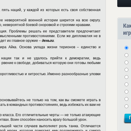
пять наций, у каждой из которых есть своя собственная
е невероятной военной истории ширится на всю округу.
Ка
, невероятной боевой сноровкой и строгими нравами.
игр
ция. Проблемы решать ее представители предпочитают
смысленными противостояниями. Если же дипломатия не в
идет их главное оружие –
деньги
.
ира Айка. Основа уклада жизни терионов – единство и
нации так и не удалось прийти к демократии, ведь
 рвение к свободе, добиваться которую они готовы любыми
оротливостью и хитростью. Именно разнообразные уловки
основывайтесь не только на том, как вы сможете играть в
рать в командных противостояниях, ведь избежать их вам не
 класса. Его отличительные черты — не только атакующие
битвах. Воин способен наносить врагу большой урон.
льшей части случаев выполняет роль танка. Отличается
лой магии, которая помогает ему поддерживать и самого