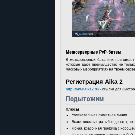
Межсерверные PvP-битвы
В межсерверных баталиях принимает 
которые дают преимущество не тольк
массовых мероприятиях на твоем серве
Регистрация Aika 2
http://www.aika2.ru/
- ссылка для быстрой
Подытожим
Плюсы
Увлекательная сюжетная линия.
Возможность играть без доната, не 
Яркая, красочная графика с хороше