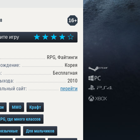
16+
8
ите игру
RPG, Файтинги
хождение:
Корея
:
Бесплатная
ыхода:
2010
льный сайт:
перейти
зи
MMO
Крафт
G, где много классов
оязычные
Для мальчиков