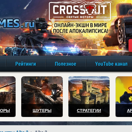
игры онлайн бе
Рейтинги
Полезное
YouTube канал
ТОРЫ
ШУТЕРЫ
СТРАТЕГИИ
А