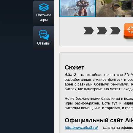
Похожие
игры
Отзывы
Сюжет
Aika 2
– масштабная клиентская 3D M
разработанная в жанре фэнтези и ори
арен с разными боевыми режимами. Т
битвах, где одновременно может находи
Но не бесконечными баталиями и поход
игры разнообразен. Есть тут и мирн
питомцы-помощники, и торговля, и кра
Официальный сайт Aik
http://www.aika2.ru/
— ссылка на официа