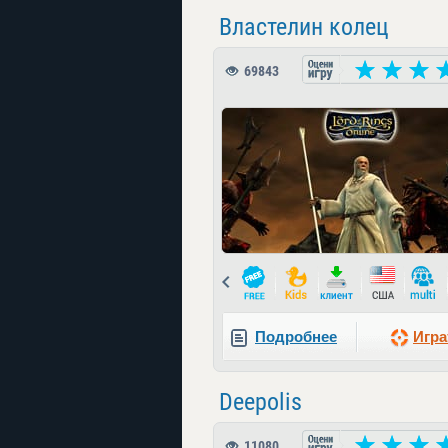
Властелин колец
69843
Prev
Подробнее
Игра
Deepolis
11080