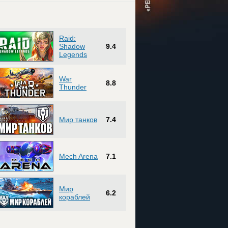
Raid:
Shadow
9.4
Legends
War
8.8
Thunder
Мир танков
7.4
Mech Arena
7.1
Мир
6.2
кораблей