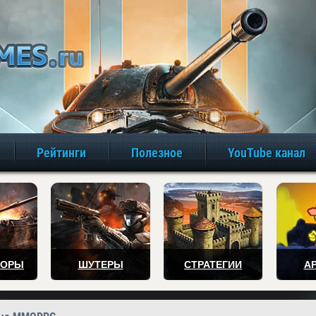
игры онлайн бе
Рейтинги
Полезное
YouTube канал
ТОРЫ
ШУТЕРЫ
СТРАТЕГИИ
А