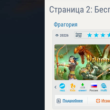
Страница 2: Бе
Фрагория
20226
Prev
Подробнее
Игра