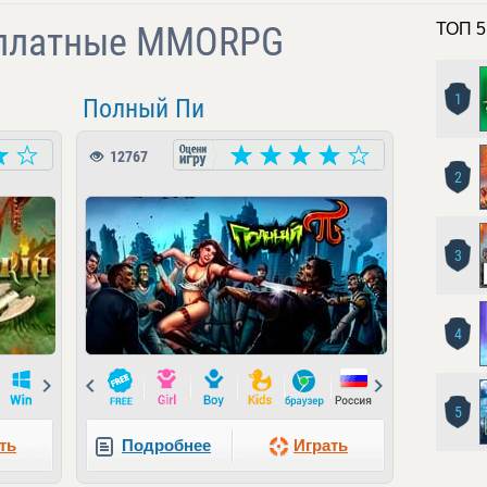
сплатные MMORPG
ТОП 5
1
Полный Пи
12767
2
3
4
Next
Prev
Next
5
ть
Подробнее
Играть