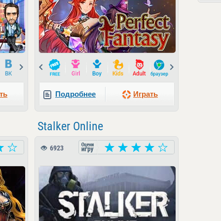
Next
Prev
Next
ть
Подробнее
Играть
Stalker Online
6923