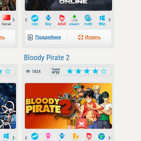
Next
Prev
Next
ть
Подробнее
Играть
Bloody Pirate 2
1824
Next
Prev
Next