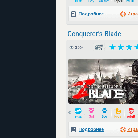
Подробнее
Игра
Conqueror’s Blade
3564
Prev
Подробнее
Игра