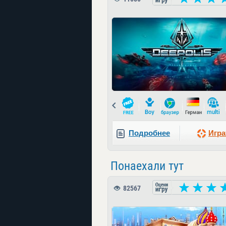
Prev
Подробнее
Игра
Понаехали тут
82567