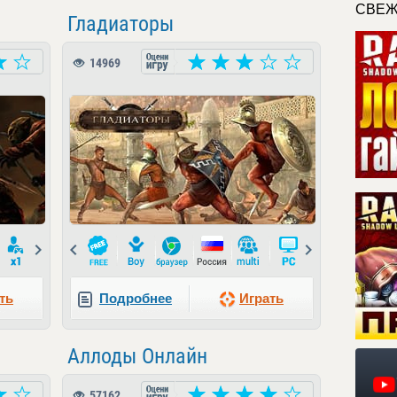
СВЕЖ
Гладиаторы
14969
Next
Prev
Next
ть
Подробнее
Играть
Аллоды Онлайн
57162