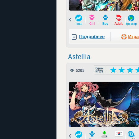
Prev
Подробнее
Игра
Astellia
5205
Prev