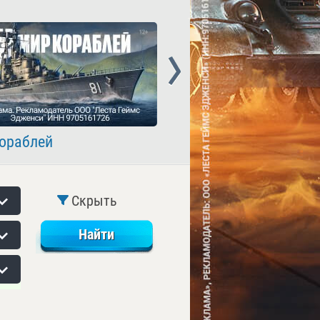
Next
ораблей
Crossout
Скрыть