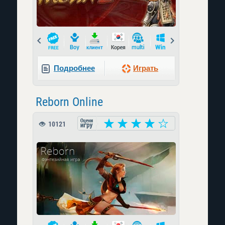
Prev
Next
Подробнее
Играть
Reborn Online
10121