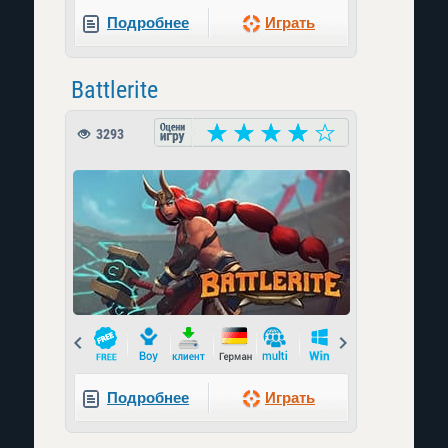
Подробнее
Играть
Battlerite
3293
Prev
Next
Подробнее
Играть