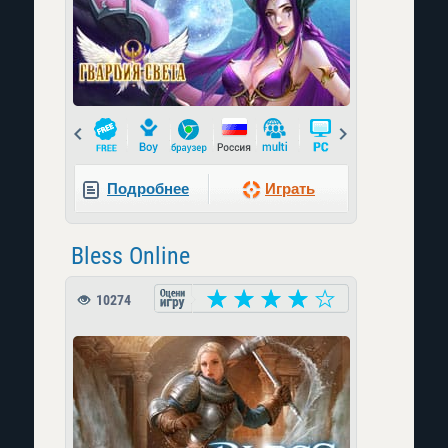
Prev
Next
Подробнее
Играть
Bless Online
10274