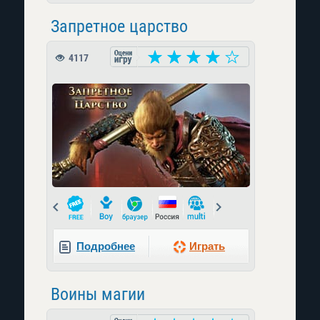
Запретное царство
4117
Prev
Next
Подробнее
Играть
Воины магии