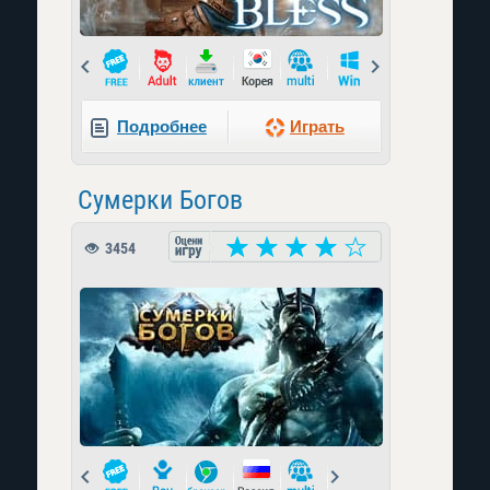
Prev
Next
Подробнее
Играть
Сумерки Богов
3454
Prev
Next