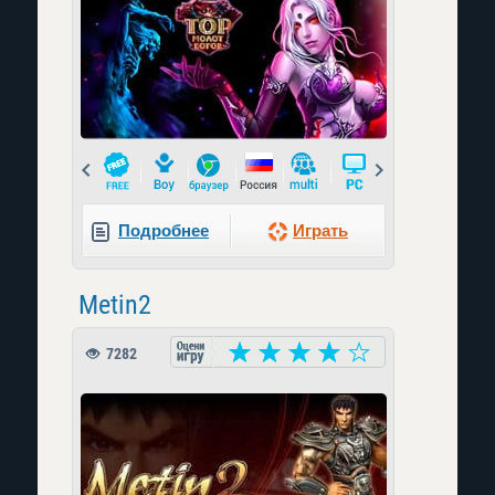
Prev
Next
Подробнее
Играть
Metin2
7282