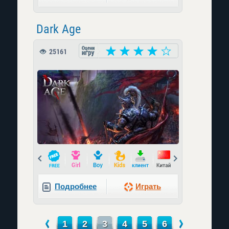
Dark Age
25161
Prev
Next
Подробнее
Играть
←
→
1
2
3
4
5
6