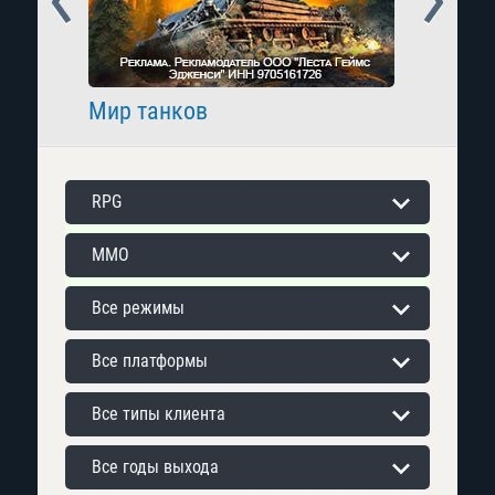
Мир танков
Raid: 
RPG
MMO
Все режимы
Все платформы
Все типы клиента
Все годы выхода