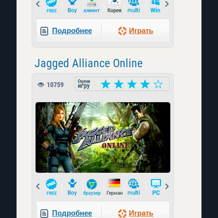
Prev
Next
Подробнее
Играть
Jagged Alliance Online
10759
Prev
Next
Подробнее
Играть