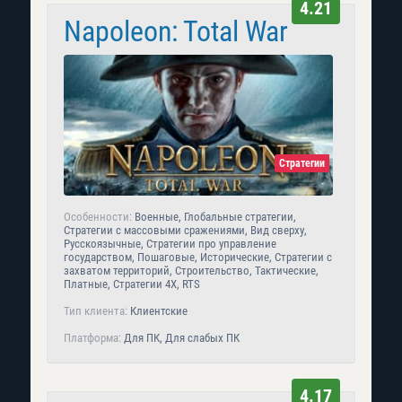
4.21
Napoleon: Total War
Стратегии
Особенности:
Военные, Глобальные стратегии,
Стратегии с массовыми сражениями, Вид сверху,
Русскоязычные, Стратегии про управление
государством, Пошаговые, Исторические, Стратегии с
захватом территорий, Строительство, Тактические,
Платные, Стратегии 4X, RTS
Тип клиента:
Клиентские
Платформа:
Для ПК, Для слабых ПК
4.17