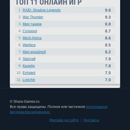
ТОП 11 ОНЛАЙН ИГР
9.6
1.
RAID: Shadow Legends
9.3
2.
War Thunder
8.8
3.
Мир танков
8.7
4.
Crossout
8.6
5.
Mech Arena
8.5
6.
Warface
8.2
7.
Мир кораблей
7.9
8.
Stalcraft
7.8
9.
Калибр
7.5
10.
Enlisted
7.0
11.
Lost Ark
© Shara-Games.ru
Все права защищены. Полное или частичное
копирование
материалов запрещено.
Реклама на сайте
|
Контакты