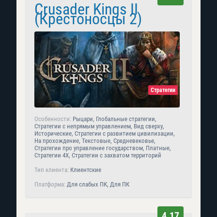
Crusader Kings II
(Крестоносцы 2)
Стратегии
Особенности:
Рыцари, Глобальные стратегии,
Стратегии с непрямым управлением, Вид сверху,
Исторические, Стратегии с развитием цивилизации,
На прохождение, Текстовые, Средневековье,
Стратегии про управление государством, Платные,
Стратегии 4X, Стратегии с захватом территорий
Тип клиента:
Клиентские
Платформа:
Для слабых ПК, Для ПК
4.17