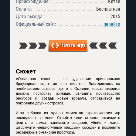
Происхождение:
Китай
Оплата:
Бесплатная
Дата выхода:
2015
Официальный сайт:
перейти
Начать игру
Сюжет
«Океанская сага» — на удивление оригинальная
браузерная стратегия про пиратов. Высадившись на
необитаемом острове где-то в Океании, горсть викингов
должна построить жилище, отладить производство
ресурсов и, создав новые корабли, отправиться на
покорение других островов.
Игра собрана из лучших моментов стратегических игр
последнего времени. Стройте свои стоянки, возводите
форты и замки, нанимайте рыцарей, убийц и магов,
штурмуйте неприступные твердыни соседей и покоряйте
безбрежные океанские просторы.