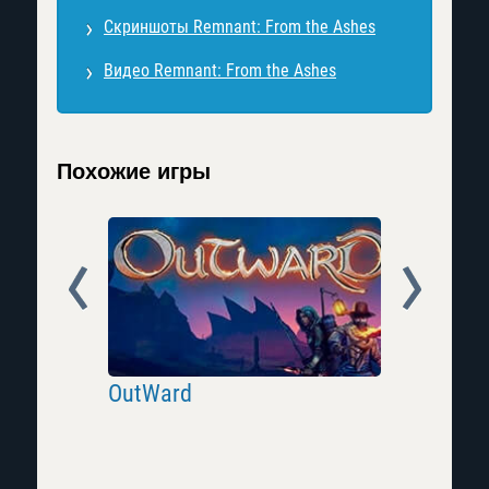
Скриншоты Remnant: From the Ashes
Видео Remnant: From the Ashes
Похожие игры
Prev
Next
OutWard
Fallout 7