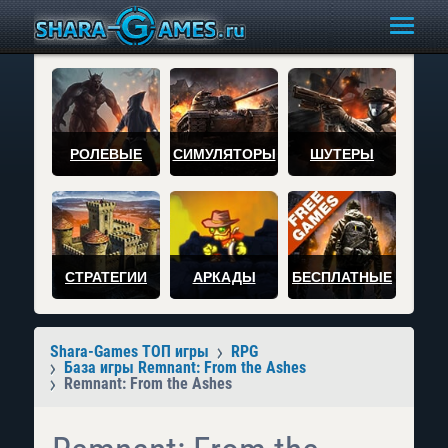
РОЛЕВЫЕ
СИМУЛЯТОРЫ
ШУТЕРЫ
СТРАТЕГИИ
АРКАДЫ
БЕСПЛАТНЫЕ
Shara-Games ТОП игры
RPG
База игры Remnant: From the Ashes
Remnant: From the Ashes