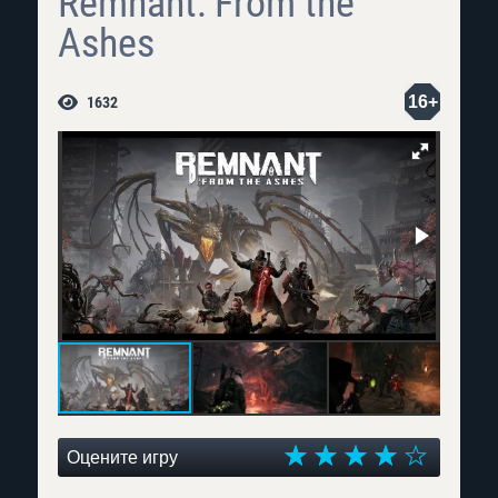
Remnant: From the
Ashes
16+
1632
Оцените игру