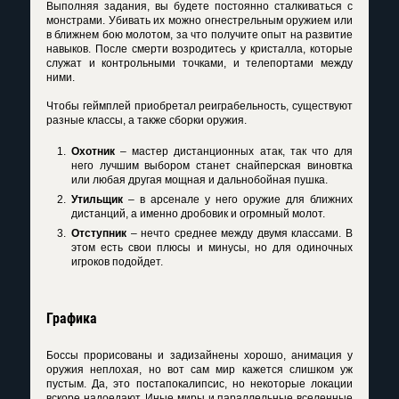
Выполняя задания, вы будете постоянно сталкиваться с
монстрами. Убивать их можно огнестрельным оружием или
в ближнем бою молотом, за что получите опыт на развитие
навыков. После смерти возродитесь у кристалла, которые
служат и контрольными точками, и телепортами между
ними.
Чтобы геймплей приобретал реиграбельность, существуют
разные классы, а также сборки оружия.
Охотник
– мастер дистанционных атак, так что для
него лучшим выбором станет снайперская виновтка
или любая другая мощная и дальнобойная пушка.
Утильщик
– в арсенале у него оружие для ближних
дистанций, а именно дробовик и огромный молот.
Отступник
– нечто среднее между двумя классами. В
этом есть свои плюсы и минусы, но для одиночных
игроков подойдет.
Графика
Боссы прорисованы и задизайнены хорошо, анимация у
оружия неплохая, но вот сам мир кажется слишком уж
пустым. Да, это постапокалипсис, но некоторые локации
вскоре надоедают. Иные миры и параллельные вселенные