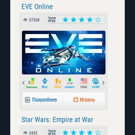
EVE Online
27328
Prev
Next
Подробнее
Играть
Star Wars: Empire at War
2432