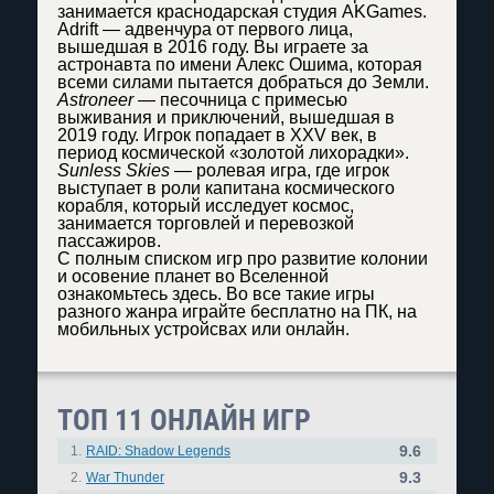
занимается краснодарская студия AKGames.
Adrift — адвенчура от первого лица,
вышедшая в 2016 году. Вы играете за
астронавта по имени Алекс Ошима, которая
всеми силами пытается добраться до Земли.
Astroneer
— песочница с примесью
выживания и приключений, вышедшая в
2019 году. Игрок попадает в XXV век, в
период космической «золотой лихорадки».
Sunless Skies
— ролевая игра, где игрок
выступает в роли капитана космического
корабля, который исследует космос,
занимается торговлей и перевозкой
пассажиров.
С полным списком игр про развитие колонии
и осовение планет во Вселенной
ознакомьтесь здесь. Во все такие игры
разного жанра играйте бесплатно на ПК, на
мобильных устройсвах или онлайн.
ТОП 11 ОНЛАЙН ИГР
9.6
1.
RAID: Shadow Legends
9.3
2.
War Thunder