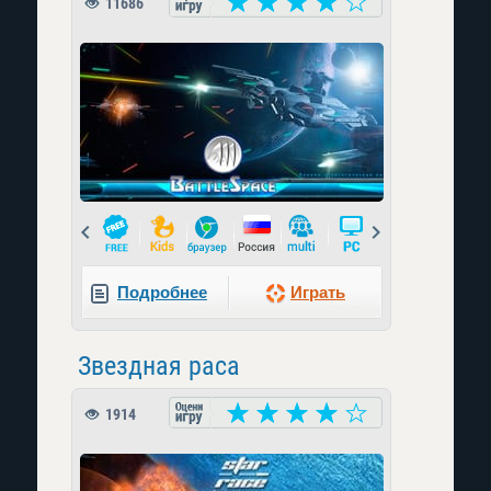
11686
Prev
Next
Подробнее
Играть
Звездная раса
1914