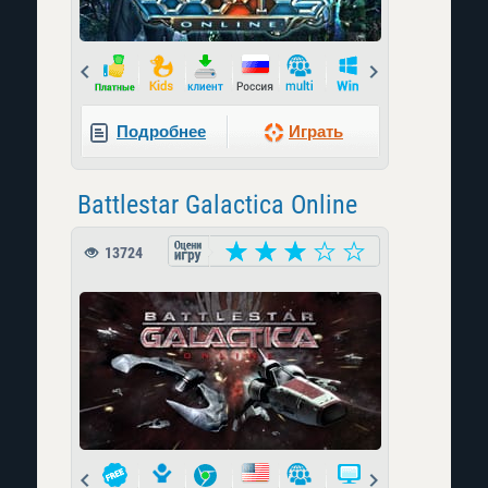
Prev
Next
Подробнее
Играть
Battlestar Galactica Online
13724
Prev
Next