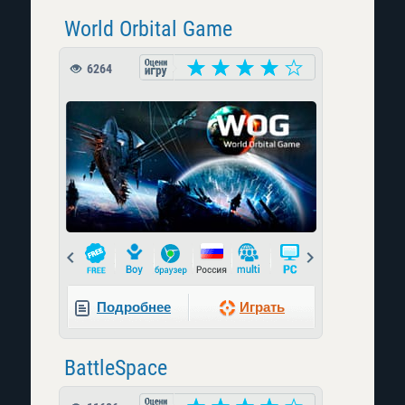
World Orbital Game
6264
Prev
Next
Подробнее
Играть
BattleSpace