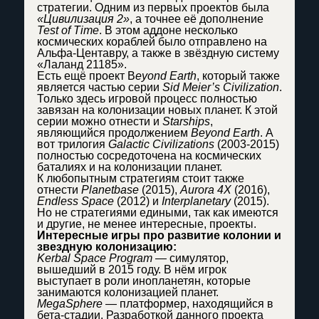
стратегии. Одним из первых проектов была
«Цивилизация 2»
, а точнее её дополнение
Test of Time
. В этом аддоне несколько
космических кораблей было отправлено на
Альфа-Центавру, а также в звёздную систему
«Лаланд 21185».
Есть ещё проект B
eyond Earth
, который также
является частью серии
Sid Meier’s Civilization
.
Только здесь игровой процесс полностью
завязан на колонизации новых планет. К этой
серии можно отнести и
Starships
,
являющийся продолжением
Beyond Earth
. А
вот трилогия
Galactic Civilizations
(2003-2015)
полностью сосредоточена на космических
баталиях и на колонизации планет.
К любопытным стратегиям стоит также
отнести
Planetbase
(2015),
Aurora 4X
(2016),
Endless Space
(2012) и
Interplanetary
(2015).
Но не стратегиями едиными, так как имеются
и другие, не менее интересные, проекты.
Интересные игры про развитие колонии и
звездную колонизацию:
Kerbal Space Program
— симулятор,
вышедший в 2015 году. В нём игрок
выступает в роли инопланетян, которые
занимаются колонизацией планет.
MegaSphere
— платформер, находящийся в
бета-стадии. Разработкой данного проекта