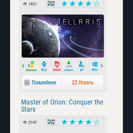
1821
Prev
Next
Подробнее
Играть
Master of Orion: Conquer the
Stars
2147