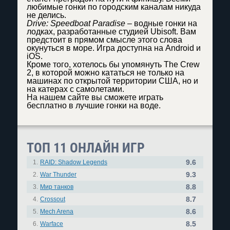
любимые гонки по городским каналам никуда
не делись.
Drive: Speedboat Paradise
– водные гонки на
лодках, разработанные студией Ubisoft. Вам
предстоит в прямом смысле этого слова
окунуться в море. Игра доступна на Android и
iOS.
Кроме того, хотелось бы упомянуть The Crew
2, в которой можно кататься не только на
машинах по открытой территории США, но и
на катерах с самолетами.
На нашем сайте вы сможете играть
бесплатно в лучшие гонки на воде.
ТОП 11 ОНЛАЙН ИГР
9.6
1.
RAID: Shadow Legends
9.3
2.
War Thunder
8.8
3.
Мир танков
8.7
4.
Crossout
8.6
5.
Mech Arena
8.5
6.
Warface