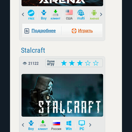
Prev
Next
Подробнее
Играть
Stalcraft
21122
Prev
Next