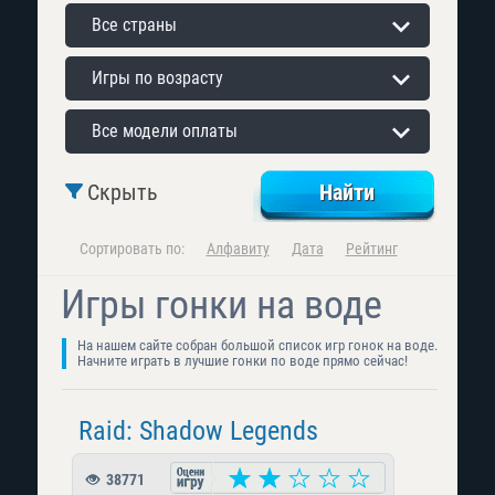
Все страны
Игры по возрасту
Все модели оплаты
Скрыть
Сортировать по:
Алфавиту
Дата
Рейтинг
Игры гонки на воде
На нашем сайте собран большой список игр гонок на воде.
Начните играть в лучшие гонки по воде прямо сейчас!
Raid: Shadow Legends
38771