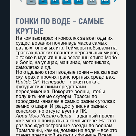
ГОНКИ ПО ВОДЕ – САМЫЕ
КРУТЫЕ
На компьютерах и консолях за все годы их
существования появилась масса самых
разных гоночных игр. Геймеры побывали на
трассах далеких планет и нереальных миров,
а также в мультяшных вселенных типа Mario
и Sonic, на улицах, машинах, мотоциклах,
самолетах и т.д.
Но отдельно стоят водные гонки – на катерах,
скутерах и прочих транспортных средствах.
Riptide GP: Renegade
– яркая гонка с
футуристическими средствами
передвижения. Покорите волны, чтобы
получить новые скутеры. Трассы по
городским каналам в самых разных уголках
земного шара. Игра доступна на разных
консолях, но отсутствует на ПК.
Aqua Moto Racing Utopia
– в данный проект
уже можно поиграть на компьютере. На этот
раз вас ждут островные заезды по волнам.
Трамплины, камни, домики на воде – все это
станет преградой на пути к финишу. Всеми