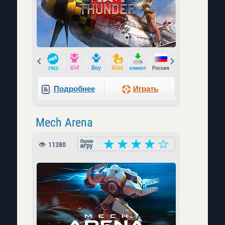
Prev
Next
Подробнее
Играть
Mech Arena
11380