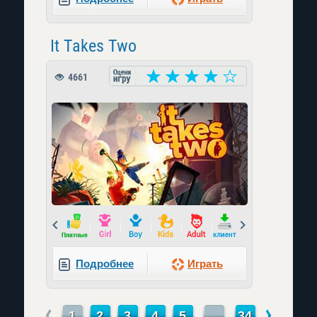
It Takes Two
4661
Prev
Next
Подробнее
Играть
←
→
1
2
3
4
5
...
34