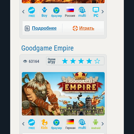
Prev
Next
Подробнее
Играть
Goodgame Empire
63164
Prev
Next