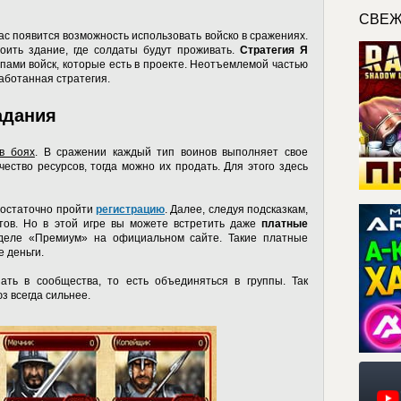
СВЕЖ
 вас появится возможность использовать войско в сражениях.
оить здание, где солдаты будут проживать.
Стратегия Я
пами войск, которые есть в проекте. Неотъемлемой частью
аботанная стратегия.
адания
 в боях
. В сражении каждый тип воинов выполняет свое
чество ресурсов, тогда можно их продать. Для этого здесь
достаточно пройти
регистрацию
. Далее, следуя подсказкам,
тов. Но в этой игре вы можете встретить даже
платные
зделе «Премиум» на официальном сайте. Такие платные
 деньги.
пать в сообщества, то есть объединяться в группы. Так
з всегда сильнее.