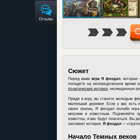
Отзывы
Сюжет
Перед вами
игра Я феодал
, которая
попадете на неопределенное время в 
политические интриги
, неожиданные ре
Придя в игру, вы станете молодым фе
маленькая деревня. Если у вас есть 
своих границ.
Я феодал онлайн игра
могучим и известным. Подчиняйте чу
известны, и вас будут опасаться. Вы 
запомнит история.
Я феодал
— стратег
Начало Темных веков