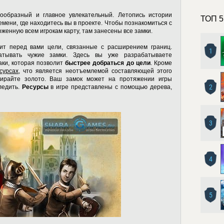
ообразный и главное увлекательный. Летопись истории
ТОП 5
емени, где находитесь вы в проекте. Чтобы познакомиться с
женную всем игрокам карту, там занесены все замки.
ит перед вами цели, связанные с расширением границ.
1
атывать чужие замки. Здесь вы уже разрабатываете
аки, которая позволит
быстрее добраться до цели
. Кроме
сурсах
, что является неотъемлемой составляющей этого
обирайте золото. Ваш замок может на протяжении игры
2
ледить.
Ресурсы
в игре представлены с помощью дерева,
3
4
5