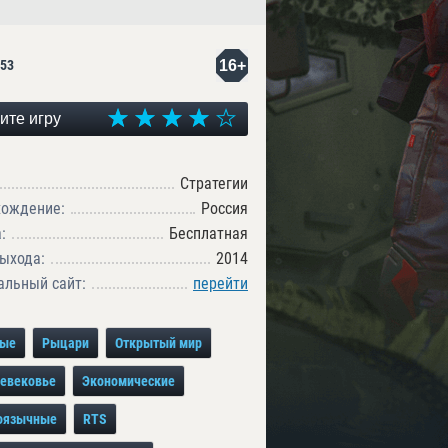
16+
53
ите игру
Стратегии
хождение:
Россия
:
Бесплатная
ыхода:
2014
льный сайт:
перейти
ные
Рыцари
Открытый мир
евековье
Экономические
оязычные
RTS