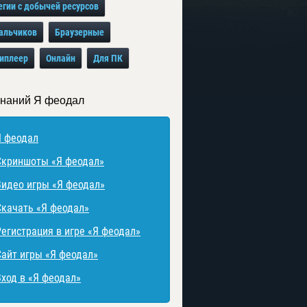
егии с добычей ресурсов
альчиков
Браузерные
иплеер
Онлайн
Для ПК
знаний Я феодал
Я феодал
Скриншоты «Я феодал»
Видео игры «Я феодал»
Скачать «Я феодал»
Регистрация в игре «Я феодал»
Сайт игры «Я феодал»
Вход в «Я феодал»