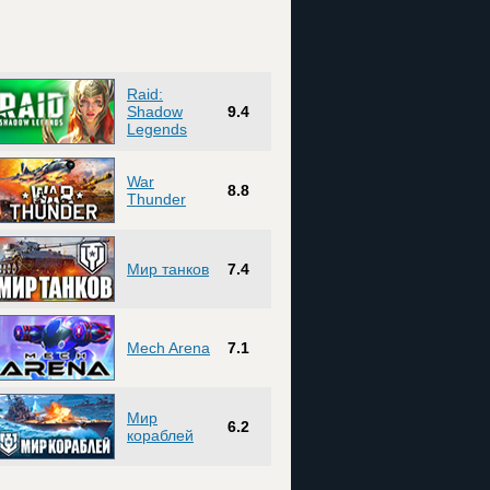
Raid:
Shadow
9.4
Legends
War
8.8
Thunder
Мир танков
7.4
Mech Arena
7.1
Мир
6.2
кораблей