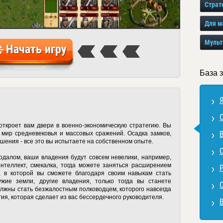
Страт
Для м
Мульт
Начать игру
База 
 откроет вам двери в военно-экономическую стратегию. Вы
мир средневековья и массовых сражений. Осадка замков,
шения - все это вы испытаете на собственном опыте.
одалом, ваши владения будут совсем невелики, например,
интеллект, смекалка, тогда можете заняться расширением
, в которой вы сможете благодаря своим навыкам стать
жие земли, другие владения, только тогда вы станете
должны стать безжалостным полководцем, которого навсегда
ия, которая сделает из вас бессердечного руководителя.