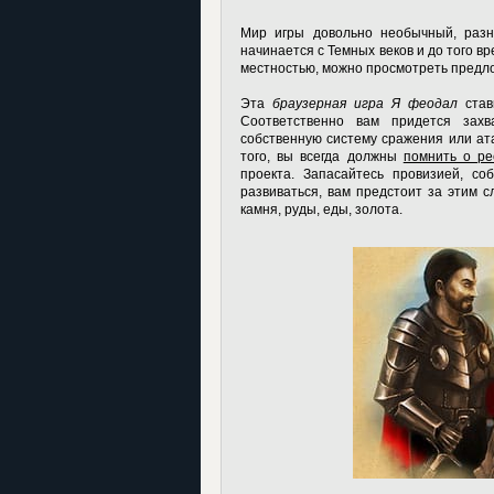
Мир игры довольно необычный, разн
начинается с Темных веков и до того вр
местностью, можно просмотреть предло
Эта
браузерная игра Я феодал
став
Соответственно вам придется захв
собственную систему сражения или ат
того, вы всегда должны
помнить о ре
проекта. Запасайтесь провизией, с
развиваться, вам предстоит за этим с
камня, руды, еды, золота.