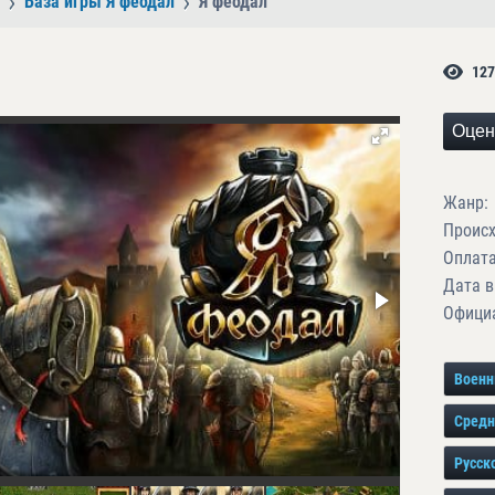
База игры Я феодал
Я феодал
127
Оцен
Жанр:
Проис
Оплата
Дата в
Официа
Воен
Средн
Русск