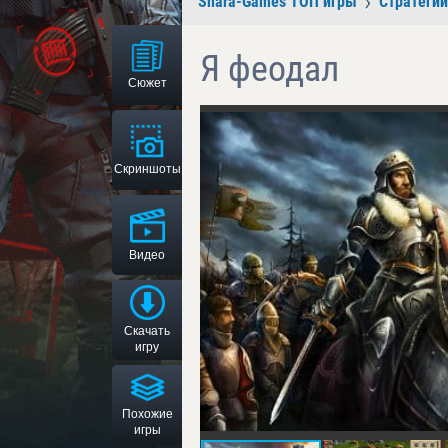
Shara-Games ТОП игры
Стратегии
Я феодал
Сюжет
Скриншоты
Видео
Скачать
игру
Похожие
игры