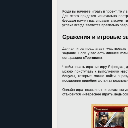
Когда вы начнете играть в проект, то у
Для этого придется изначально постр
феодал
научит вас управлять всеми ти
успеха всегда является правильно разр
Сражения и игровые з
Данная игра предлагает
участвовать
задание. Если у вас есть лишнее коли
есть раздел
«Торговля»
.
Чтобы начать
играть в игру Я феодал
, 
можно приступать к выполнению квес
бонусы
, которые можно найти в ра
поощрения приобретаются за реальные
Онлайн-игра позволяет игрокам всту
становится интереснее играть, ведь сою