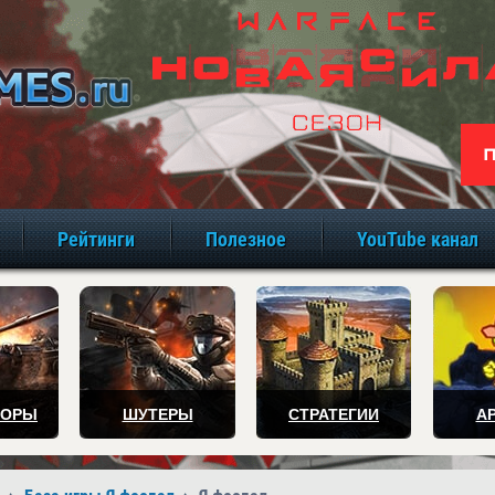
игры онлайн бе
Рейтинги
Полезное
YouTube канал
ТОРЫ
ШУТЕРЫ
СТРАТЕГИИ
А