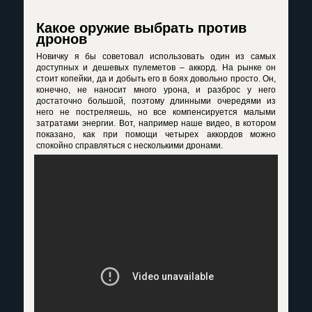
Какое оружие выбрать против
дронов
Новичку я бы советовал использовать один из самых
доступных и дешевых пулеметов – аккорд. На рынке он
стоит копейки, да и добыть его в боях довольно просто. Он,
конечно, не наносит много урона, и разброс у него
достаточно большой, поэтому длинными очередями из
него не постреляешь, но все компенсируется малыми
затратами энергии. Вот, например наше видео, в котором
показано, как при помощи четырех аккордов можно
спокойно справляться с несколькими дронами.