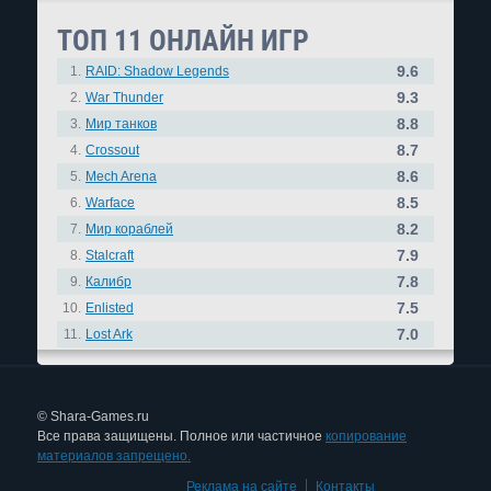
ТОП 11 ОНЛАЙН ИГР
9.6
1.
RAID: Shadow Legends
9.3
2.
War Thunder
8.8
3.
Мир танков
8.7
4.
Crossout
8.6
5.
Mech Arena
8.5
6.
Warface
8.2
7.
Мир кораблей
7.9
8.
Stalcraft
7.8
9.
Калибр
7.5
10.
Enlisted
7.0
11.
Lost Ark
© Shara-Games.ru
Все права защищены. Полное или частичное
копирование
материалов запрещено.
Реклама на сайте
|
Контакты