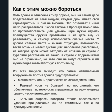
Как с этим можно бороться
Хоть дроны и отнесены к типу оружие, они на самом деле
представляют из себя модули, каждый дрон имеет свои
характеристики, и они не высокие. Это позволяет с ними
легко расправляться. Любой тактике в Кроссаут можно что-
то противопоставить. Для удачной игры нужно изучить
преимущества оружия противника и не дать ему их
реализовать, а самому использовать слабые места. У
дронов слабые места – низкая структура, возможность
вести огонь на малых дистанциях, небольшое расстояние,
на которое дрон может отходить от хозяина (в случае с
турелями расстояние не важно, в случае с подрывниками
оно не ограничено, но зато они не могут стрелять и им
нужно подъезжать вплотную к противнику).
Из всех минусов выходит, что самым оптимальным
вооружением против дронов будут пулеметы:
Можно вести огонь практически на любых дистанциях.
Разовый урон не большой, но постоянный, что
обеспечивает возможность справляться за одну очередь
сразу с несколькими дронами.
Большая скорость поворота ствола обеспечивает
удобное прицеливание как по статичным, так и по
движущимся целям.