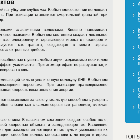
ктов
 на губку или клубок мха. В обычном состоянии поглощает
ль. При активации становится смертельной гранатой, при
ор.
нкими эластичными волокнами. Внешне напоминает
ил свое название. В обычном состоянии создает локальное
е всю электронику и скрывающее игрока от сканеров и
льзуется как граната, создающая в месте взрыва
все электронные приборы.
пособностью глушить любые звуки, издаваемые носителем
ффект усиливается. При этом артефакт не разрушается, и
ивирован вновь.
минающий сильно увеличенную молекулу ДНК. В обычном
еремещения персонажа. При активации кратковременно
вышая скорость восстановления энергии.
тся выжившими за свою уникальную способность ускорять
собен справиться с самым серьезным ранением, включая
Н
вечением. В пассивном состоянии создает особое поле,
шой скоростью объекты и замедляющее их. Выжившие
акт для замедления летящих в них пуль и уменьшения их
ации, способен полностью остановить летящую в игрока
ТОП 5