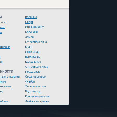
М
Военные
Спорт
плеер
Игры Майл.Ру
чные
Бродилки
их
Зомби
От первого лица
Крафт
ативные
Инди-игры
Выживание
и
Казуальные
йн
От третьего лица
ЕННОСТИ
Пошаговые
ьные стратегии
Средневековье
тные
Футбол
язычные
Экономические
яд
Вид сверху
Красивая графика
ый мир
Любовь и страсть