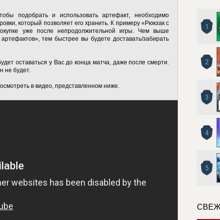
чтобы подобрать и использовать артефакт, необходимо
овки, который позволяет его хранить. К примеру «Рюкзак с
1
покупке уже после непродолжительной игры. Чем выше
 артефактов», тем быстрее вы будете доставать/забирать
2
удет оставаться у Вас до конца матча, даже после смерти.
н не будет.
посмотреть в видео, представленном ниже.
3
4
5
СВЕЖ