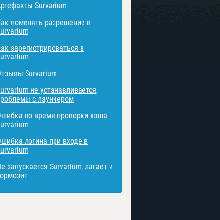
Артефакты Survarium
Как поменять разрешение в
Survarium
Как зарегистрироваться в
Survarium
Отзывы Survarium
Survarium не устанавливается,
проблемы с лаунчером
Ошибка во время проверки хэша
Survarium
Ошибка логина при входе в
Survarium
е запускается Survarium, лагает и
тормозит