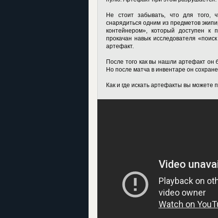
Не стоит забывать, что для того, 
снарядиться одним из предметов экипир
контейнером», который доступен к 
прокачан навык исследователя «поиск
артефакт.
После того как вы нашли артефакт он б
Но после матча в инвентаре он сохране
Как и где искать артефакты вы можете 