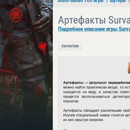
Shara-Games ТОП игры
Шутеры
Артефакты Surv
Подробное описание игры Surv
Survarium
Артефакты — результат переработки
можно найти практически везде, то ес
находятся на виду, а зачастую спря
придется воспользоваться детекто
перчатки.
Артефакты обладают различными свойс
Изучив специальный навык «знаток ар
из них скрытую энергию.