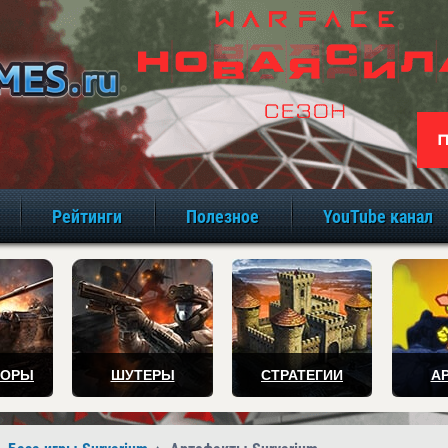
игры онлайн бе
Рейтинги
Полезное
YouTube канал
ТОРЫ
ШУТЕРЫ
СТРАТЕГИИ
А