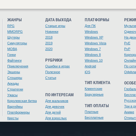
ЖАНРЫ
ДАТА ВЫХОДА
ПЛАТФОРМЫ
РЕЖИ
RPG
Старые игры
Для ПК
Мульти
MMORPG
Новинки
Windows
Одино
Шутеры
2018
Windows XP
На дво
Симуляторы
2019
Windows Vista
PvE
MOBA
2020
Windows 7
PvP
Гонки
Windows 8
Корпор
РУБРИКИ
Файтинги
Windows 10
Онлайн
Приключения
Ошибки в играх
Android
По сет
Экшены
Полезное
iOS
Оффла
Слэшеры
Статьи
ТИП КЛИЕНТА
ОСОБ
Аркады
Клиентские
Глобал
Стратегии
ПО ИНТЕРЕСАМ
Браузерные
Беспла
Ужасы
Русско
Королевская битва
Для мальчиков
ТИП ОПЛАТЫ
Три в р
Варгеймы
Для девочек
Платные
Аниме
Платформеры
Для детей
Бесплатные
Открыт
Квесты
Для взрослых