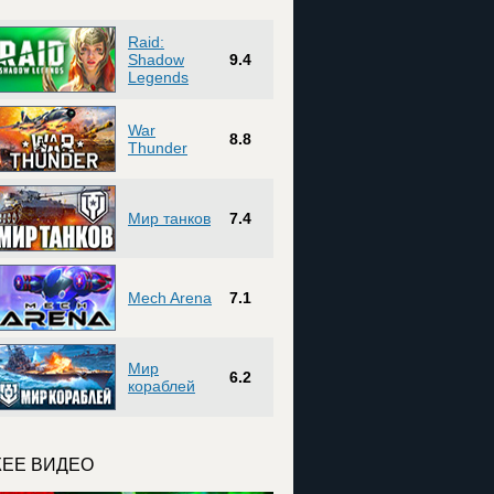
Raid:
Shadow
9.4
Legends
War
8.8
Thunder
Мир танков
7.4
Mech Arena
7.1
Мир
6.2
кораблей
ЕЕ ВИДЕО