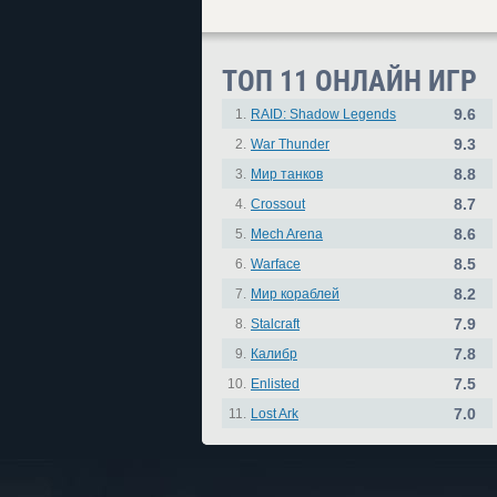
ТОП 11 ОНЛАЙН ИГР
9.6
1.
RAID: Shadow Legends
9.3
2.
War Thunder
8.8
3.
Мир танков
8.7
4.
Crossout
8.6
5.
Mech Arena
8.5
6.
Warface
8.2
7.
Мир кораблей
7.9
8.
Stalcraft
7.8
9.
Калибр
7.5
10.
Enlisted
7.0
11.
Lost Ark