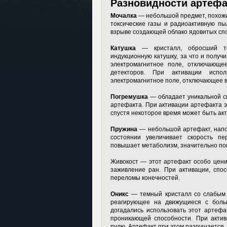
Разновидности артефа
Мочалка
— небольшой предмет, похожий
токсические газы и радиоактивную пы
взрыве создающей облако ядовитых сп
Катушка
— кристалл, обросший то
индукционную катушку, за что и получ
электромагнитное поле, отключающе
детекторов. При активации испо
электромагнитное поле, отключающее 
Погремушка
— обладает уникальной с
артефакта. При активации артефакта э
спустя некоторое время может быть акт
Пружина
— небольшой артефакт, напо
состоянии увеличивает скорость п
повышает метаболизм, значительно по
Живокост — этот артефакт особо цени
заживление ран. При активации, спо
переломы конечностей.
Оникс
— темный кристалл со слабым с
реагирующее на движущиеся с боль
догадались использовать этот артеф
проникающей способности. При актив
пулю. Артефакт при этом разрушается.