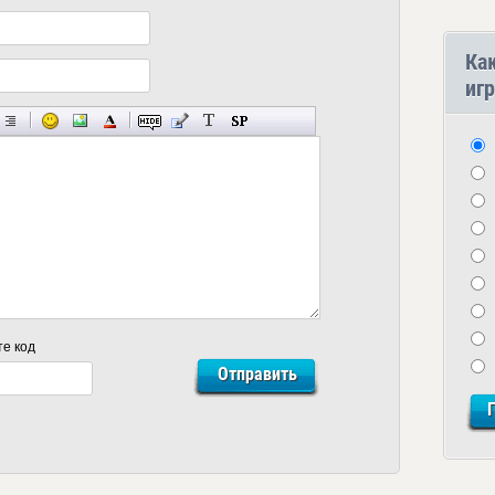
Ка
игр
те код