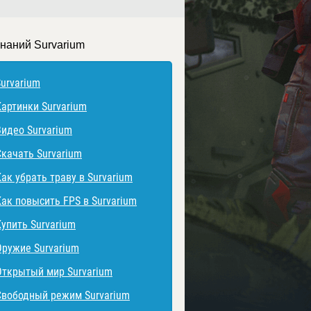
знаний Survarium
Survarium
Картинки Survarium
Видео Survarium
Скачать Survarium
Как убрать траву в Survarium
Как повысить FPS в Survarium
Купить Survarium
Оружие Survarium
Открытый мир Survarium
Свободный режим Survarium