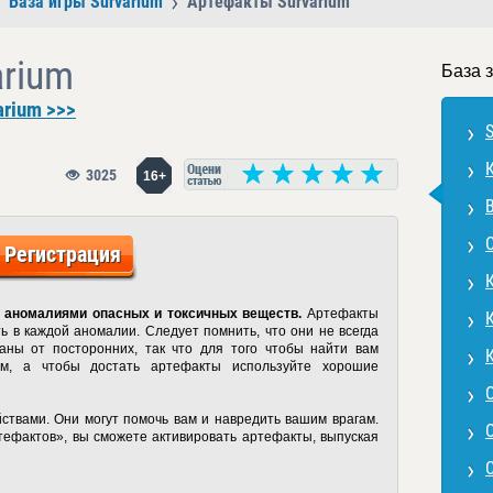
База игры Survarium
Артефакты Survarium
arium
База 
arium >>>
3025
16+
Регистрация
 аномалиями опасных и токсичных веществ.
Артефакты
ть в каждой аномалии. Следует помнить, что они не всегда
таны от посторонних, так что для того чтобы найти вам
ром, а чтобы достать артефакты используйте хорошие
твами. Они могут помочь вам и навредить вашим врагам.
тефактов», вы сможете активировать артефакты, выпуская