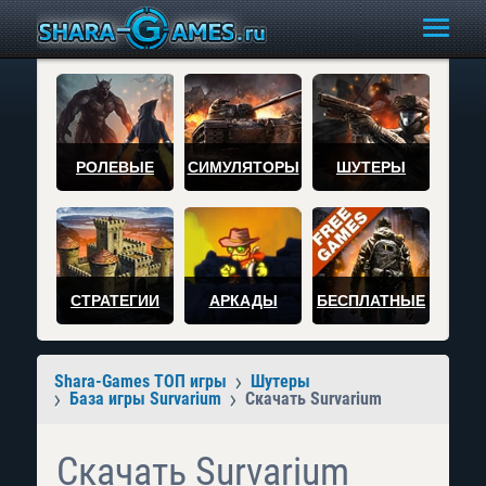
РОЛЕВЫЕ
СИМУЛЯТОРЫ
ШУТЕРЫ
СТРАТЕГИИ
АРКАДЫ
БЕСПЛАТНЫЕ
Shara-Games ТОП игры
Шутеры
База игры Survarium
Скачать Survarium
Скачать Survarium