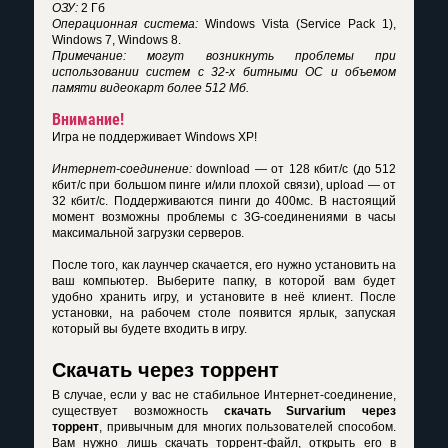
ОЗУ:
2 Гб
Операционная система:
Windows Vista (Service Pack 1),
Windows 7, Windows 8.
Примечание: могут возникнуть проблемы при
использовании систем с 32-х битными ОС и объемом
памяти видеокарт более 512 Мб.
Внимание!
Игра не поддерживает Windows XP!
Интернет-соединение:
download — от 128 кбит/с (до 512
кбит/с при большом пинге и/или плохой связи), upload — от
32 кбит/с. Поддерживаются пинги до 400мс. В настоящий
момент возможны проблемы с 3G-соединениями в часы
максимальной загрузки серверов.
После того, как лаунчер скачается, его нужно установить на
ваш компьютер. Выберите папку, в которой вам будет
удобно хранить игру, и установите в неё клиент. После
установки, на рабочем столе появится ярлык, запуская
который вы будете входить в игру.
Скачать через торрент
В случае, если у вас не стабильное Интернет-соединение,
существует возможность
скачать Survarium через
торрент
, привычным для многих пользователей способом.
Вам нужно лишь скачать торрент-файл, открыть его в