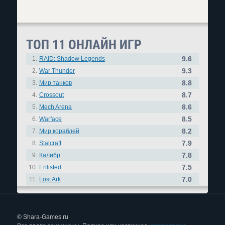
ТОП 11 ОНЛАЙН ИГР
9.6
1.
RAID: Shadow Legends
9.3
2.
War Thunder
8.8
3.
Мир танков
8.7
4.
Crossout
8.6
5.
Mech Arena
8.5
6.
Warface
8.2
7.
Мир кораблей
7.9
8.
Stalcraft
7.8
9.
Калибр
7.5
10.
Enlisted
7.0
11.
Lost Ark
© Shara-Games.ru