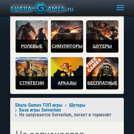
РОЛЕВЫЕ
СИМУЛЯТОРЫ
ШУТЕРЫ
СТРАТЕГИИ
АРКАДЫ
БЕСПЛАТНЫЕ
Shara-Games ТОП игры
Шутеры
База игры Survarium
Не запускается Survarium, лагает и тормозит