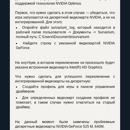
поддержкой технологии NVIDIA Optimus.
Первое, что нужно сделать в этом случае — убедиться, что
игра запускается на дискретной видеокарте NVIDIA, а не на
интегрированной. Для этого:
Откройте файл survarium_
.log, который находится в
рабочей папке пользователя -> Документы -> Survarium,
полный путь: C:\Users\\Documents\survarium\
Найдите строку
с указанной видеокартой NVIDIA
GeForce.
На ноутбуке, в котором переключение не произошло будет
указана встроенная видеокарта Intel(R) HD Graphics.
Что нужно сделать для успешного переключения с
интегрированной видеокарты на дискретную:
Создайте профиль для игры в панели управления
драйвером.
Для определенных видеокарт создание профиля не
помогает, в таком случае нужно откатиться на старый
драйвер.
На данный момент были замечены проблемные
дискретные видеокарты NVIDIA GeForce 525 M, 640M.