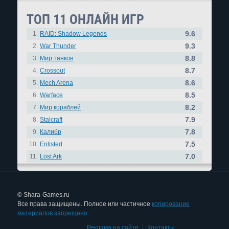
ТОП 11 ОНЛАЙН ИГР
9.6
1.
RAID: Shadow Legends
9.3
2.
War Thunder
8.8
3.
Мир танков
8.7
4.
Crossout
8.6
5.
Mech Arena
8.5
6.
Warface
8.2
7.
Мир кораблей
7.9
8.
Stalcraft
7.8
9.
Калибр
7.5
10.
Enlisted
7.0
11.
Lost Ark
© Shara-Games.ru
Все права защищены. Полное или частичное
копирование
материалов запрещено.
Реклама на сайте
|
Контакты