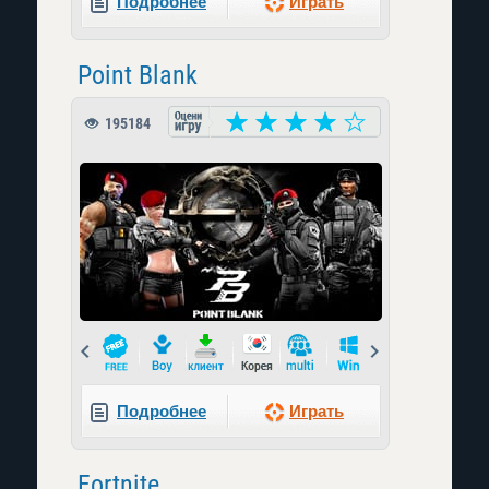
Подробнее
Играть
Point Blank
195184
Prev
Next
Подробнее
Играть
Fortnite