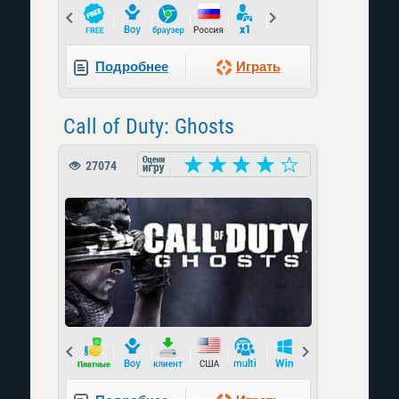
Prev
Next
Подробнее
Играть
Call of Duty: Ghosts
27074
Prev
Next