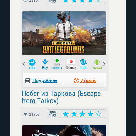
5510
Prev
Next
Подробнее
Играть
Побег из Таркова (Escape
from Tarkov)
21767