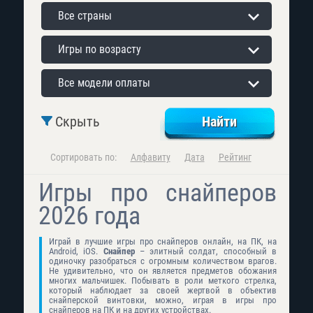
Все страны
Игры по возрасту
Все модели оплаты
Скрыть
Сортировать по:
Алфавиту
Дата
Рейтинг
Игры про снайперов
2026 года
Играй в лучшие игры про снайперов онлайн, на ПК, на
Android, iOS.
Снайпер
– элитный солдат, способный в
одиночку разобраться с огромным количеством врагов.
Не удивительно, что он является предметов обожания
многих мальчишек. Побывать в роли меткого стрелка,
который наблюдает за своей жертвой в объектив
снайперской винтовки, можно, играя в игры про
снайперов на ПК и на других устройствах.