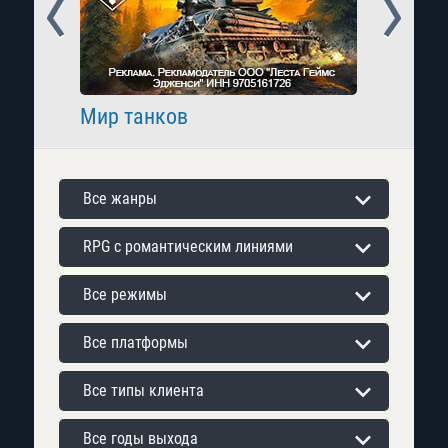
Prev
Next
Мир танков
Raid: 
Все жанры
RPG с романтическим линиями
Все режимы
Все платформы
Все типы клиента
Все годы выхода