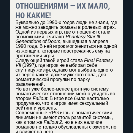
ОТНОШЕНИЯМИ — ИХ МАЛО,
НО КАКИЕ!
Буквально до 1990-х годов люди не знали, где
же можно заводить романы в ролевых играх.
Одной из первых игр, где отношения стали
возможными, считают
Phantasy Star III:
Generations of Doom
, вышедшая в апреля
1990 года. В ней игрок мог жениться на одной
из женщин, которые повстречались ему на
протяжении игры.
Следующей такой игрой стала
Final Fantasy
VII
(1997), где игрок не выбирал себе
спутницу жизни, однако мог выбрать одного
из персонажей, даже мужского пола, для
романтической прогулки по парку
развлечений.
Но вот уже более-менее внятную систему
романтических отношений можно увидеть во
втором
Fallout
. В игре всё было настолько
продумано, что в игрок имел сексуальный
рейтинг и уровень.
Современные RPG игры с романтическими
линиями не имеют столь развитой системы,
как в том же
Fallout 2
, но в них наличие
романов не только обусловлены сюжетом, но
и влияют на него.