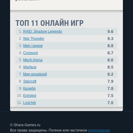
ТОП 11 ОНЛАЙН ИГР
9.6
1.
RAID: Shadow Legends
9.3
2.
War Thunder
8.8
3.
Мир танков
8.7
4.
Crossout
8.6
5.
Mech Arena
8.5
6.
Warface
8.2
7.
Мир кораблей
7.9
8.
Stalcraft
7.8
9.
Калибр
7.5
10.
Enlisted
7.0
11.
Lost Ark
© Shara-Games.ru
Все права защищены. Полное или частичное
копирование