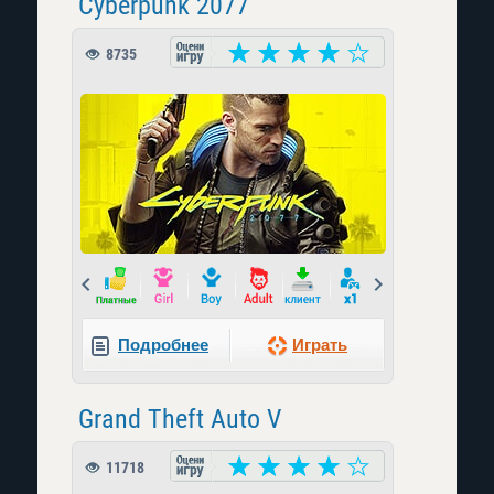
Cyberpunk 2077
8735
Prev
Next
Подробнее
Играть
Grand Theft Auto V
11718