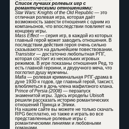
Список лучших ролевых игр с
романтическими отношениями:
Star Wars: Knights of the Old Republic
— это
отличная ролевая игра, которая даёт
возможность завести отношения с одним из
компаньонов, что впоследствии повлияет на
концовку игры.
Mass Effect
— серия игр, в каждой из которых
главный герой может заводить отношения. В
последствии действия героя очень сильно
сказываются на дальнейшем повествовании.
Transistor
— достаточно любопытная РПГ,
которая состоит из нескольких игровых
режимов. В игре показаны отношения Ред, то
есть главной героини, и двуручного меча, что
поглотил душу мужчины.
Mafia
— ролевая криминальная РПГ-драма в
духе 1930-х годов, где главный герой, таксист,
влюбляеться в дочь члена мафилзного клана.
P
rince of Persia (2008)
— перзапуск
знаменитой игры. Здесь игроделы Ubisoft
решили рассказать историю романтических
отношений Принца и Элики.
На нашем сайте вы можете не только скачать
RPG бесплатно, но также и играть во все
представленные ролевые игры с
романтическими линиями и любовными
романами.