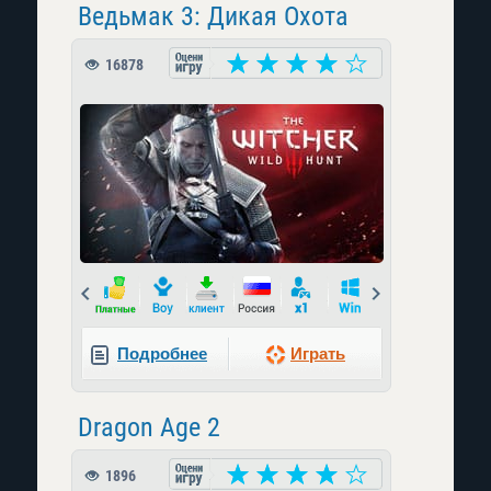
Ведьмак 3: Дикая Охота
16878
Prev
Next
Подробнее
Играть
Dragon Age 2
1896