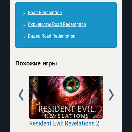
Road Redemption
Скриншоты Road Redemption
Видео Road Redemption
Похожие игры
Prev
Next
Resident Evil: Revelations 2
Zombie D