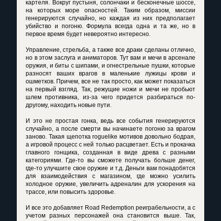
картеля. Вокруг пустыня, солончаки и бесконечные шоссе,
на которых море опасностей. Таким образом, миссии
генерируются случайно, но каждая из них предполагает
убийство и погоню. Формула всегда одна и та же, но в
первое время будет невероятно интересно.
Управление, стрельба, а также все драки сделаны отлично,
но в этом заслуга и аниматоров. Тут вам и мечи в арсенале
оружия, и биты с шипами, и огнестрельные пушки, которые
разносят ваших врагов в маленькие лужицы крови и
ошметков. Причем, все не так просто, как может показаться
на первый взгляд. Так, режущие ножи и мечи не пробьют
шлем противника, из-за чего придется разбираться по-
другому, находить новые пути.
И это не простая гонка, ведь все события генерируются
случайно, а после смерти вы начинаете погоню за врагом
заново. Такая щепотка roguelike мотивов довольно бодрая,
а игровой процесс с ней только расцветает. Есть и прокачка
главного гонщика, созданная в виде древа с разными
категориями. Где-то вы сможете получать больше денег,
где-то улучшите свое оружие и т.д. Деньги вам понадобятся
для взаимодействия с магазином, где можно усилить
холодное оружие, увеличить адреналин для ускорения на
трассе, или повысить здоровье.
И все это добавляет Road Redemption реиграбельности, а с
учетом разных персонажей она становится выше. Так,