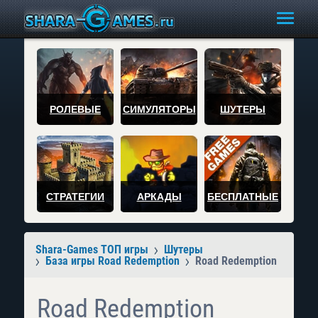
РОЛЕВЫЕ
СИМУЛЯТОРЫ
ШУТЕРЫ
СТРАТЕГИИ
АРКАДЫ
БЕСПЛАТНЫЕ
Shara-Games ТОП игры
Шутеры
База игры Road Redemption
Road Redemption
Road Redemption