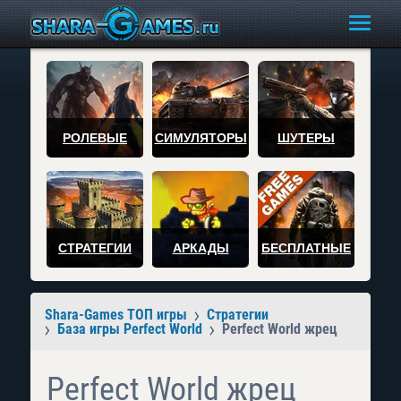
РОЛЕВЫЕ
СИМУЛЯТОРЫ
ШУТЕРЫ
СТРАТЕГИИ
АРКАДЫ
БЕСПЛАТНЫЕ
Shara-Games ТОП игры
Стратегии
База игры Perfect World
Perfect World жрец
Perfect World жрец